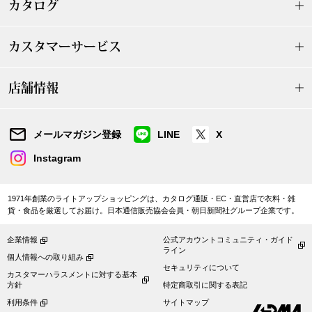
ザ･ノース･フ
カタログ
ップ
ヘリーハンセン
ンス
カスタマーサービス
カンタベリー
店舗情報
金谷製靴
メールマガジン登録
LINE
X
ヘンリーコット
Instagram
1971年創業のライトアップショッピングは、カタログ通販・EC・直営店で衣料・雑
おすすめ特集
貨・食品を厳選してお届け。日本通信販売協会会員・朝日新聞社グループ企業です。
企業情報
公式アカウントコミュニティ・ガイド
【特集】Trave
ライン
個人情報への取り組み
セキュリティについて
カスタマーハラスメントに対する基本
【特集】cante
方針
特定商取引に関する表記
利用条件
サイトマップ