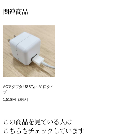
帽子
キッズ
関連商品
ネクタイ
芸品
マフラー／スヌ
スカーフ／スト
手袋
ベルト
ACアダプタ USBTypeA1口タイ
プ
靴下
1,518円（税込）
サングラス／メ
この商品を見ている人は
こちらもチェックしています
傘／日傘