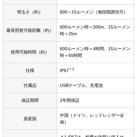
スニーカー
明るさ（約）
600～15ルーメン（無段階調光可）
ブーツ
600ルーメン時＝200m、15ルーメン
最長照射可能距離（約）
時＝25m
サンダル
600ルーメン時＝4時間、15ルーメン
その他
使用可能時間（約）
時＝65時間
＊1
仕様
IP67
財布／小物
付属品
USBケーブル、充電池
財布／コインケ
保証期間
2年間保証
革小物
中国（ドイツ、レッドレンザー企
原産国
Miss Kyouko／ミスキョウコ
画）
ポーチ
ブランド