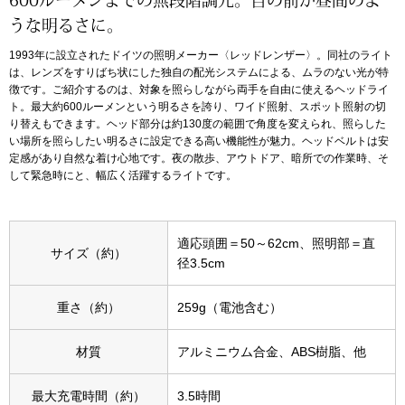
600ルーメンまでの無段階調光。目の前が昼間のよ
うな明るさに。
アンダーウェア
リュック･バッ
1993年に設立されたドイツの照明メーカー〈レッドレンザー〉。同社のライト
は、レンズをすりばち状にした独自の配光システムによる、ムラのない光が特
徴です。ご紹介するのは、対象を照らしながら両手を自由に使えるヘッドライ
ボストンバッグ
ト。最大約600ルーメンという明るさを誇り、ワイド照射、スポット照射の切
り替えもできます。ヘッド部分は約130度の範囲で角度を変えられ、照らした
スーツケース／
い場所を照らしたい明るさに設定できる高い機能性が魅力。ヘッドベルトは安
定感があり自然な着け心地です。夜の散歩、アウトドア、暗所での作業時、そ
して緊急時にと、幅広く活躍するライトです。
物
その他
／アクセサリー
適応頭囲＝50～62cm、照明部＝直
サイズ（約）
シューズ
径3.5cm
ョン雑貨
重さ（約）
259g（電池含む）
スリップオン
材質
アルミニウム合金、ABS樹脂、他
レースアップ
最大充電時間（約）
3.5時間