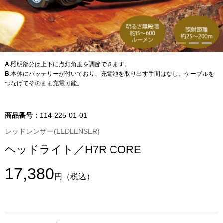
トップス
Tシャツ／カッ
物
ポロシャツ
A.
照明部分は上下に点灯角度を調節できます。
／アクセサリー
B.
本体にバッテリーが付いており、充電池を取り出す手間はなし。ケーブルを
つなげてそのまま充電可能。
シャツ
ョン雑貨
トレーナー／パ
商品番号：
114-225-01-01
レッドレンザー(LEDLENSER)
セーター／カー
ヘッドライト／H7R CORE
ベスト
17,380
円
（税込）
その他