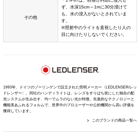
＊1 IP67は、粉塵が内部に侵入せ
その他
ず、水深15cm～1mに30分浸けて
も、水の浸入がないとされていま
特集
その他
す。
※照射中のライトを直視したり人の
ウオッチ／ア
目に向けたりしないでください。
ホビー
すべて見る
ウオッチ
ネックレス
ック
ブレスレット
1993年、ドイツのゾーリンゲンで設立された照明メーカー〈LEDLENSER/レッ
ドレンザー〉。同社のハンディライトは、レンズをすりばち状にした独自の配
その他
光システムが生み出す、均一でムラのない光が特徴。先進的なテクノロジーと
機能美あふれるフォルムで、世界中のプロユーザーや公的機関から高い評価を
･テーブルウェア
獲得しています。
このブランドの商品一覧へ
ファッション