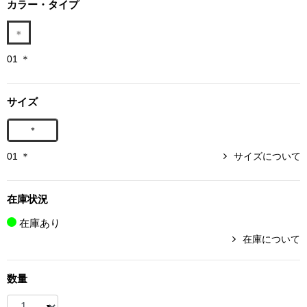
カラー・タイプ
ボトムス
パンツ／スラッ
01 ＊
ショート･クロ
サイズ
デニム
＊
01 ＊
サイズについて
その他
在庫状況
ルーム･アン
在庫あり
在庫について
ルームウェア／
数量
BOGARD 最新号はこちら
アンダーウェア