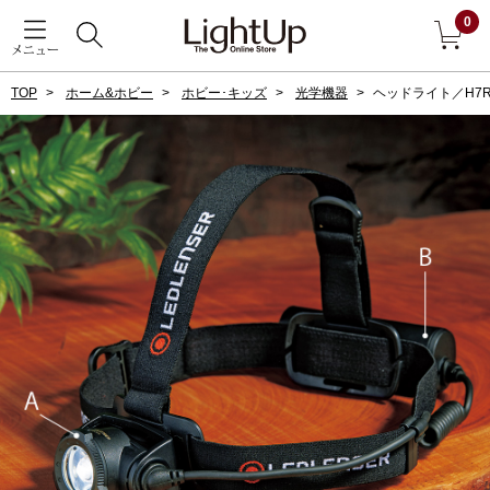
0
メニュー
TOP
ホーム&ホビー
ホビー･キッズ
光学機器
ヘッドライト／H7R
戻る
アウター
すべて見る
ジャケット
コート
ブルゾン
アンダーウェア
その他