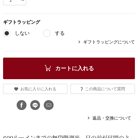
ブランド
その他
ギフト
ラッピング
特集
しない
する
バッグ
ギフトラッピングについて
カタログ
トートバッグ
ス
カートに入れる
すべて見る
ハンドバッグ
ショルダーバッ
お気に入りに入れる
この商品について質問
ブリーフケース
返品・交換について
ス／チュニック
クラッチバッグ
ボディバッグ