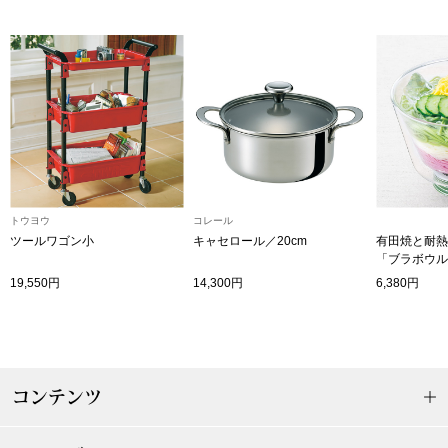
〈セイコー〉マウリッツハイス美術館公認フェ
その他
ルメールオマージュウオッチ
ブランド
和装
特集
和装小物
トウヨウ
コレール
その他
ティ
ツールワゴン小
キャセロール／20cm
有田焼と耐熱
すべて見る
「ブラボウル
19,550円
14,300円
6,380円
ケア
その他
ア
おすすめブラ
コンテンツ