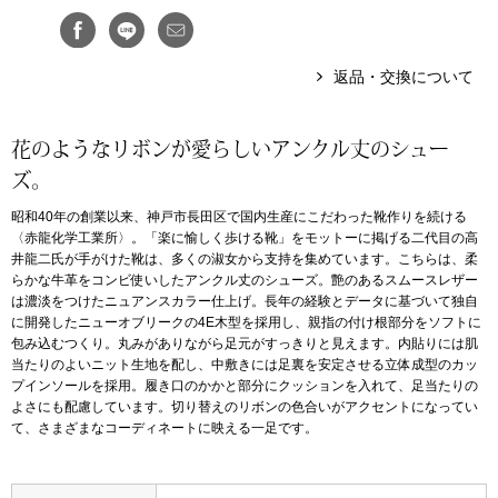
アンダーウェア
リュック･バッ
返品・交換について
ボストンバッグ
花のようなリボンが愛らしいアンクル丈のシュー
スーツケース／
ズ。
昭和40年の創業以来、神戸市長田区で国内生産にこだわった靴作りを続ける
物
その他
〈赤龍化学工業所〉。「楽に愉しく歩ける靴」をモットーに掲げる二代目の高
井龍二氏が手がけた靴は、多くの淑女から支持を集めています。こちらは、柔
らかな牛革をコンビ使いしたアンクル丈のシューズ。艶のあるスムースレザー
／アクセサリー
は濃淡をつけたニュアンスカラー仕上げ。長年の経験とデータに基づいて独自
シューズ
に開発したニューオブリークの4E木型を採用し、親指の付け根部分をソフトに
包み込むつくり。丸みがありながら足元がすっきりと見えます。内貼りには肌
ョン雑貨
当たりのよいニット生地を配し、中敷きには足裏を安定させる立体成型のカッ
スリップオン
プインソールを採用。履き口のかかと部分にクッションを入れて、足当たりの
よさにも配慮しています。切り替えのリボンの色合いがアクセントになってい
て、さまざまなコーディネートに映える一足です。
レースアップ