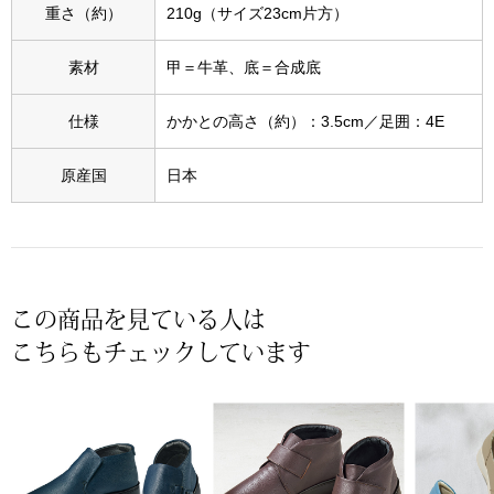
スニーカー
重さ（約）
210g（サイズ23cm片方）
ブーツ
素材
甲＝牛革、底＝合成底
仕様
かかとの高さ（約）：3.5cm／足囲：4E
サンダル
原産国
日本
その他
財布／小物
この商品を見ている人は
財布／コインケ
こちらもチェックしています
革小物
Miss Kyouko／ミスキョウコ
ポーチ
ブランド