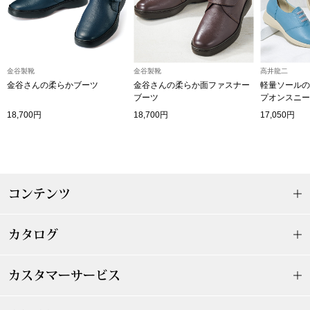
その他
特集
ウオッチ／ア
金谷製靴
金谷製靴
高井龍二
金谷さんの柔らかブーツ
金谷さんの柔らか面ファスナー
軽量ソールの
ホビー
すべて見る
ブーツ
プオンスニー
ウオッチ
18,700円
18,700円
17,050円
ネックレス
ック
ブレスレット
コンテンツ
その他
カタログ
･テーブルウェア
ファッション
カスタマーサービス