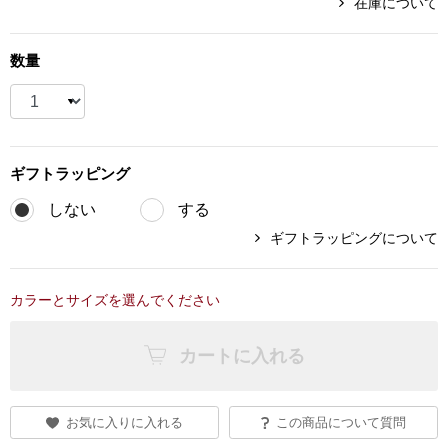
在庫について
ブランド
その他
数量
特集
バッグ
カタログ
トートバッグ
ギフト
ラッピング
しない
する
ス
すべて見る
ハンドバッグ
ギフトラッピングについて
ショルダーバッ
カラーとサイズを選んでください
ブリーフケース
カートに入れる
ス／チュニック
クラッチバッグ
お気に入りに入れる
この商品について質問
ボディバッグ