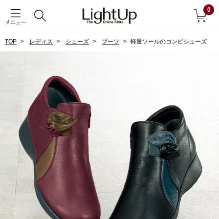
0
メニュー
TOP
レディス
シューズ
ブーツ
軽量ソールのコンビシューズ
戻る
アウター
すべて見る
ジャケット
コート
ブルゾン
アンダーウェア
その他