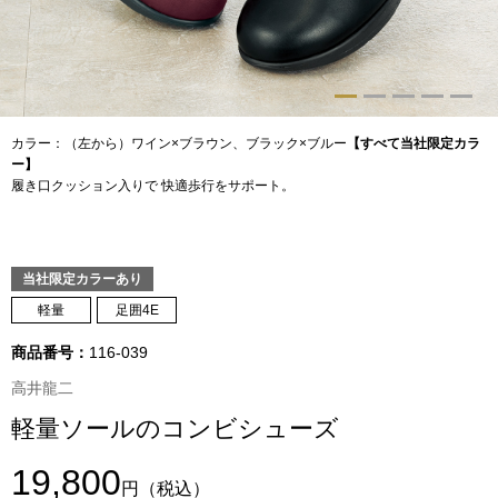
トップス
Tシャツ／カッ
物
ポロシャツ
カラー：（左から）ワイン×ブラウン、ブラック×ブルー
【すべて当社限定カラ
／アクセサリー
ー】
履き口クッション入りで 快適歩行をサポート。
シャツ
ョン雑貨
トレーナー／パ
当社限定カラーあり
軽量
足囲4E
セーター／カー
商品番号：
116-039
ベスト
高井龍二
軽量ソールのコンビシューズ
その他
19,800
円
（税込）