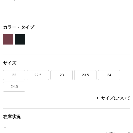
ボトムス
パンツ／スラッ
カラー・タイプ
ショート･クロ
デニム
サイズ
その他
22
22.5
23
23.5
24
24.5
ルーム･アン
サイズについて
ルームウェア／
在庫状況
BOGARD 最新号はこちら
－
アンダーウェア