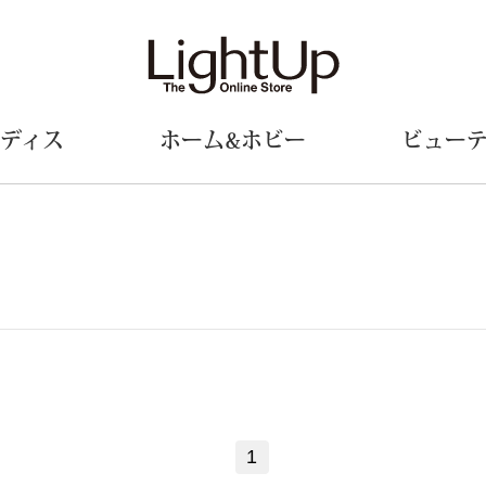
ディス
ホーム&ホビー
ビュー
ェア
ウェア
財布／小物
シューズ
美術･工芸品
定期便
和装
ファッシ
財布／コインケース
スリップオン
和装小物
帽子
革小物
レースアップ
その他
マフラー／ス
ポーチ
パンプス
スカーフ／ス
その他
スニーカー
手袋
その他
ツ
ブーツ
ベルト
サンダル
靴下
1
ウオッチ／アクセサリー
その他
サングラス／