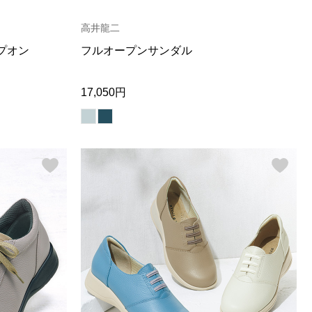
【特集】Travel Partner／トラベル
ルボタンのアルパカ混ニット
【特集】使いやすさを追求した 防
パートナー
災用品
高井龍二
【特集】canterbury／カンタベリー
【特集】ギフトセレクション
プオン
フルオープンサンダル
【特集】HELLY HANSEN／ヘリー
ハンセン
17,050円
おすすめカタログ
BOGARD August 2026 vol.181
BOGARD July 2026 vol.180
RUGLOG 2026 Summer Vol.30