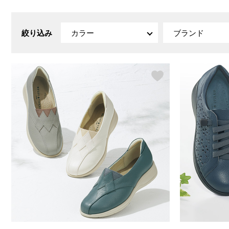
ルーム･アンダーウ
Tシャツ／カットソー
Tシャツ／カットソー
ブランケット／ソファカバー
ハンドバッグ
生活家電
ポロシャツ
ポロシャツ
カーペット／ラグ／マット
ショルダーバッグ
キッチン家電
絞り込み
カラー
ブランド
シャツ
シャツ／ブラウス
寝具
ブリーフケース
ルームウェア／パジャマ
AV機器
トレーナー／パーカ
タンクトップ／キャミソール
カーテン／のれん／簾
クラッチバッグ
アンダーウェア
その他
セーター／カーディガン
トレーナー／パーカ
その他
ボディバッグ
その他
ベスト
セーター
リュック･バックパック
ホビー･キッズ
その他
カーディガン／アンサンブル
ボストンバッグ
生活雑貨
バッグ
ベスト
スーツケース／キャリー
ホビー／玩具
スーツ
その他
ボトムス
インテリアアート･ルームアクセ
トートバッグ
人形／ぬいぐるみ
その他
サリー
ハンドバッグ
光学機器
クロック／気象計
シューズ
パンツ／スラックス
ショルダーバッグ
ステーショナリー
バス･トイレタリー
ワンピース／チュニック
ショート･クロップドパンツ
クラッチバッグ
AVソフト／書籍／図録
ランドリー
デニム
スリップオン
ボディバッグ
アウトドア･スポーツ用品
掃除用品
その他
ワンピース
レースアップ
リュック･バックパック
その他
スリッパ／ルームシューズ
シャツワンピース
スニーカー
ボストンバッグ
防災･防犯用品
チュニック
ブーツ
スーツケース／キャリー
ガーデニング
サンダル
その他
和のインテリア小物
その他
仏具／香