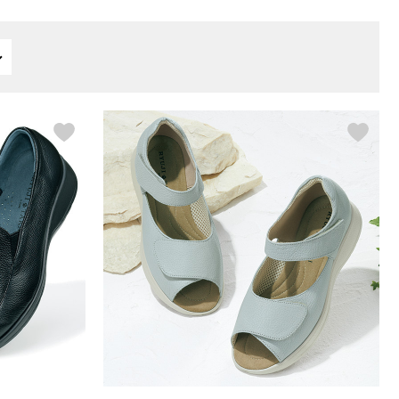
【特集】〈セイコー〉マウリッ
Miss Kyouko／ミスキョウコ
Salon de GRANDGRIS
【特集】食彩倶楽部
ツハイス美術館公認フェルメー
おすすめブランド
おすすめブランド
おすすめブランド
ルオマージュウオッチ
BOGARD 最新号はこちら
リネアフレスコ
ベキュア グラン／プレミアム
食彩倶楽部
おすすめブランド
ヤッコマリカルド
メイクプロポーション
おすすめブランド
セイコー
銀座花菱
ネイチャーマジック
おすすめ特集
ソニー
ミスキョウコ
かづきれいこ
ザ･ノース･フェイス
コラントッテ
ベアー
レフィーネ
【特集】〈銀座 梅林〉国産ヒレ肉
ヘリーハンセン
の特製カツ丼の具
Fabric by ベストオブモリス
カンタベリー
フェイラー
【特集】ご飯のお供
金谷製靴
おすすめ特集
おすすめ特集
【特集】おうちご飯、おうち飲み
ヘンリーコットンズ
【特集】ゆったりサイズ for Ladies
【特集】当社限定ビューティーアイ
おすすめ特集
テム
【特集】ベーシックアイテム for
おすすめ特集
Ladies
【特集】VECUA GRAND PREMIUM
【特集】William Morris／ウィリア
ム･モリス
【特集】〈ロングウォーク〉カラフ
【特集】五島の椿