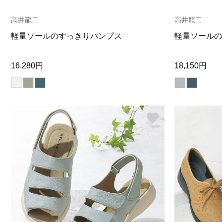
ヘルスケア
その他
高井龍二
高井龍二
軽量ソールのすっきりパンプス
軽量ソールの
16,280円
18,150円