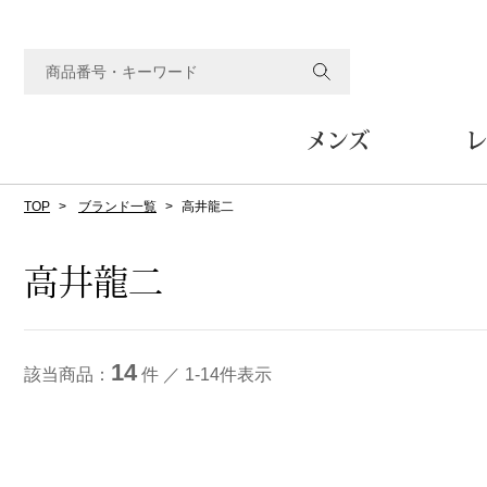
メンズ
レ
TOP
ブランド一覧
高井龍二
すべてのメンズアイテム
すべてのレディスアイテム
すべてのホーム&ホビーアイテム
すべてのビューティアイテム
すべてのグルメアイテム
アウター
アウター
家具
フェイスケア
食品
ルーム･アンダーウ
ボトムス
キッチン･テーブル
メイクアップ
頒布会
高井龍二
ジャケット
ジャケット
テーブル／椅子･座椅子
ルームウェア／パジャマ
スカート
テーブルウェア
コート
コート
収納家具
アンダーウェア
パンツ／スラックス
調理器具
ボディケア
ワイン／ビール／酒
フレグランス
14
ブルゾン
ブルゾン
その他
その他
ワイド･ガウチョパンツ
キッチン雑貨
該当商品：
件 ／ 1-14件表示
その他
その他
レギンス／スパッツ
その他
ショート･クロップドパン
ファブリック
バッグ
ヘアケア
その他
その他
その他
トップス
トップス
家電
クッション／座布団
トートバッグ