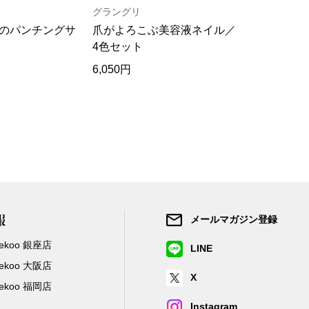
グラングリ
ヘリーハン
のパンチングサ
爪がよろこぶ美容液ネイル／
吸汗速乾･
4色セット
ャツ／2色
6,050円
13,200円
報
メールマガジン登録
/Zekoo 銀座店
LINE
/Zekoo 大阪店
X
/Zekoo 福岡店
Instagram