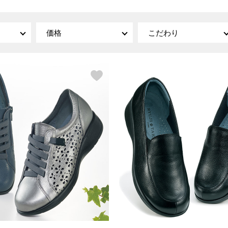
傘／日傘
ェア
ウオッチ
その他
財布／小物
ネックレス
価格
こだわり
ブレスレット
和装
その他
財布／コインケース
革小物
ポーチ
着物／浴衣
ファッション雑貨
その他
和装小物
バッグ
その他
帽子
ウオッチ／アクセサリー
ネクタイ
その他
マフラー／スヌード
スカーフ／ストール
ウオッチ
手袋
ネックレス
ベルト
ブレスレット
靴下
リング
サングラス／メガネ
イヤリング／ピアス
バッグ
傘／日傘
ブローチ
その他
その他