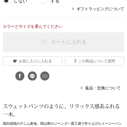
しない
する
ギフトラッピングについて
アンダーウェア
リュック･バッ
カラーとサイズを選んでください
ボストンバッグ
カートに入れる
スーツケース／
物
その他
お気に入りに入れる
この商品について質問
／アクセサリー
シューズ
返品・交換について
ョン雑貨
スリップオン
スウェットパンツのように、リラックス感あふれる
レースアップ
一本。
国内屈指のデニム産地、岡山県のジーンズ一貫工場で作り上げたイージーパン