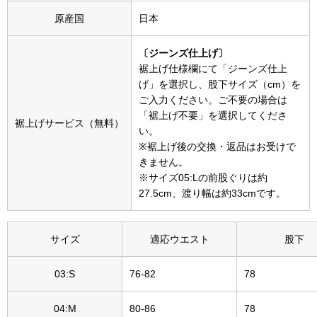
帽子
キッズ
原産国
日本
ネクタイ
芸品
〔ジーンズ仕上げ〕
裾上げ仕様欄にて「ジーンズ仕上
マフラー／スヌ
げ」を選択し、股下サイズ（cm）を
ご入力ください。ご不要の場合は
「裾上げ不要」を選択してくださ
スカーフ／スト
裾上げサービス（無料）
い。
※裾上げ後の交換・返品はお受けで
手袋
きません。
※サイズ05:Lの前股ぐりは約
ベルト
27.5cm、渡り幅は約33cmです。
靴下
サイズ
適応ウエスト
股下
サングラス／メ
03:S
76-82
78
傘／日傘
04:M
80-86
78