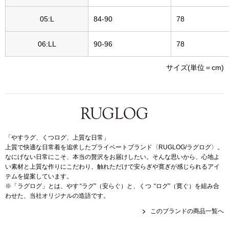
〈セイコー〉マウリッツハイス美術館公認フェ
05:L
84-90
78
その他
ルメールオマージュウオッチ
06:LL
90-96
78
ブランド
和装
サイズ(単位＝cm)
特集
和装小物
その他
ティ
すべて見る
「やすラグ、くつログ、上質な日常」
上質で快適な日常着を追求したプライベートブランド〈RUGLOG/ラグログ〉。
ケア
なにげない日常にこそ、本当の贅沢をお届けしたい。そんな思いから、心地よ
その他
い素材と上質な作りにこだわり、触れただけで安らぎや寛ぎが感じられるアイ
テムを提案しています。
ア
※「ラグログ」とは、やす “ラグ”（安らぐ）と、くつ “ログ”（寛ぐ）を組み合
わせた、当社オリジナルの造語です。
おすすめブラ
このブランドの商品一覧へ