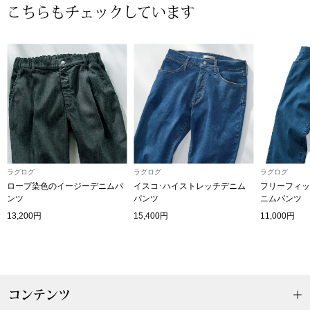
【特集】HELL
こちらもチェックしています
おすすめカタ
Salon de GRANDGRIS
BOGARD August
ブランド
BOGARD July 2
特集
ラグログ
ラグログ
ラグログ
RUGLOG 2026 
ロープ染色のイージーデニムパ
イスコ･ハイストレッチデニム
フリーフィッ
ンツ
パンツ
ニムパンツ
13,200円
15,400円
11,000円
すべて見る
アウター
ジャケット
コンテンツ
ビール／酒
コート