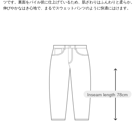
スニーカー
ツです。裏面をパイル状に仕上げているため、肌ざわりはふんわりと柔らか。
伸びやかなはき心地で、まるでスウェットパンツのように快適にはけます。
ブーツ
サンダル
その他
財布／小物
Inseam length
78cm
財布／コインケ
革小物
Miss Kyouko／ミスキョウコ
ポーチ
ブランド