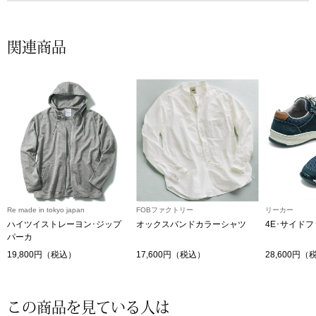
ザ･ノース･フ
ップ
ヘリーハンセン
ンス
関連商品
カンタベリー
金谷製靴
ヘンリーコット
おすすめ特集
Re made in tokyo japan
FOBファクトリー
リーカー
ハイツイストレーヨン･ジップ
オックスバンドカラーシャツ
4E･サイド
パーカ
【特集】Trave
19,800円（税込）
17,600円（税込）
28,600円（
【特集】cante
この商品を見ている人は