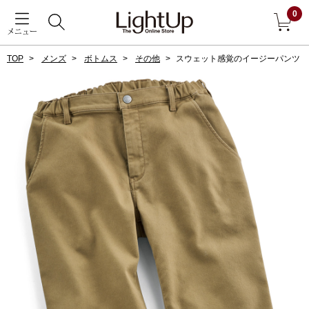
0
メニュー
TOP
メンズ
ボトムス
その他
スウェット感覚のイージーパンツ
戻る
アウター
すべて見る
ジャケット
コート
ブルゾン
アンダーウェア
その他