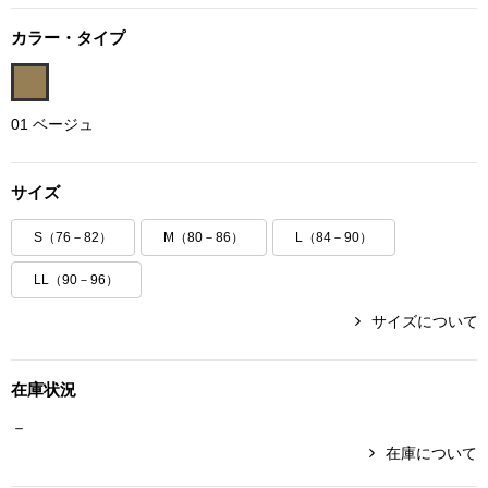
ボトムス
カラー・タイプ
パンツ／スラッ
01 ベージュ
ショート･クロ
サイズ
デニム
S（76－82）
M（80－86）
L（84－90）
その他
LL（90－96）
サイズについて
ルーム･アン
在庫状況
ルームウェア／
－
在庫について
BOGARD 最新号はこちら
アンダーウェア