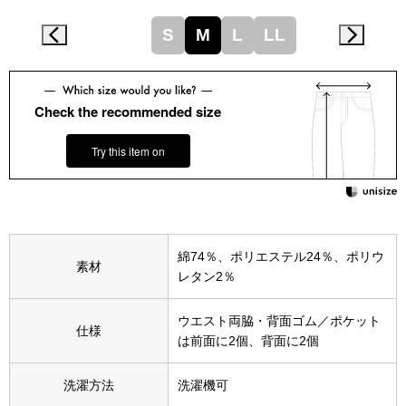
その他
S
M
L
LL
特集
ウオッチ／ア
Check the recommended size
ホビー
すべて見る
ウオッチ
Try this item on
ネックレス
ック
ブレスレット
綿74％、ポリエステル24％、ポリウ
素材
レタン2％
その他
･テーブルウェア
ウエスト両脇・背面ゴム／ポケット
仕様
は前面に2個、背面に2個
ファッション
洗濯方法
洗濯機可