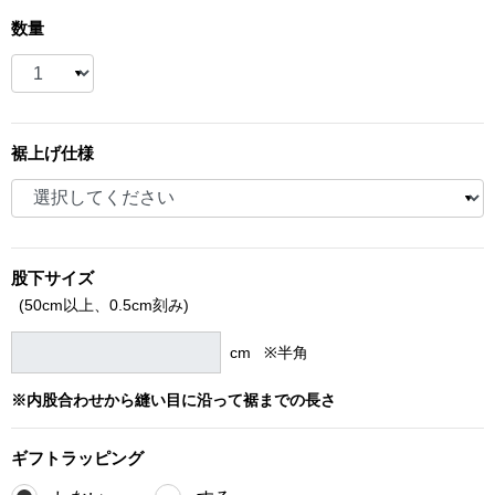
数量
ブランド
その他
特集
バッグ
裾上げ仕様
カタログ
トートバッグ
ス
すべて見る
ハンドバッグ
股下サイズ
(50cm以上、
0.5cm刻み)
ショルダーバッ
cm ※半角
ブリーフケース
※内股合わせから縫い目に沿って裾までの長さ
ス／チュニック
クラッチバッグ
ギフト
ラッピング
ボディバッグ