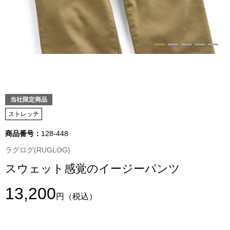
トップス
Tシャツ／カッ
物
ポロシャツ
／アクセサリー
シャツ
当社限定商品
ョン雑貨
ストレッチ
トレーナー／パ
商品番号：
128-448
セーター／カー
ラグログ(RUGLOG)
スウェット感覚のイージーパンツ
ベスト
13,200
円
（税込）
その他