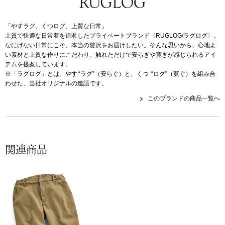
帽子
キッズ
「やすラグ、くつログ、上質な日常」
ネクタイ
芸品
上質で快適な日常着を追求したプライベートブランド〈RUGLOG/ラグログ〉。
なにげない日常にこそ、本当の贅沢をお届けしたい。そんな思いから、心地よ
い素材と上質な作りにこだわり、触れただけで安らぎや寛ぎが感じられるアイ
マフラー／スヌ
テムを提案しています。
※「ラグログ」とは、やす “ラグ”（安らぐ）と、くつ “ログ”（寛ぐ）を組み合
スカーフ／スト
わせた、当社オリジナルの造語です。
このブランドの商品一覧へ
手袋
ベルト
関連商品
靴下
サングラス／メ
傘／日傘