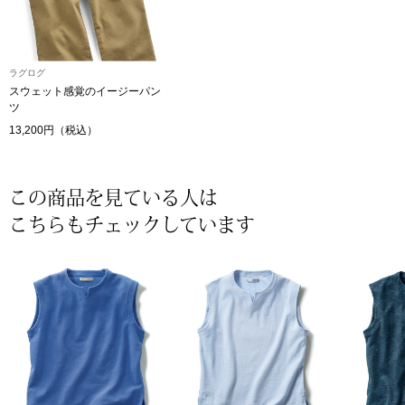
〈セイコー〉マウリッツハイス美術館公認フェ
その他
ルメールオマージュウオッチ
ラグログ
スウェット感覚のイージーパン
ブランド
ツ
和装
13,200円（税込）
特集
和装小物
この商品を見ている人は
その他
ティ
すべて見る
こちらもチェックしています
ケア
その他
ア
おすすめブラ