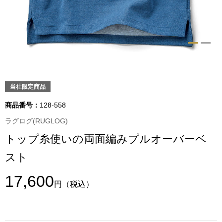
トップス
Tシャツ／カッ
物
ポロシャツ
／アクセサリー
シャツ
当社限定商品
ョン雑貨
商品番号：
128-558
トレーナー／パ
ラグログ(RUGLOG)
トップ糸使いの両面編みプルオーバーベ
セーター／カー
スト
ベスト
17,600
円
（税込）
その他