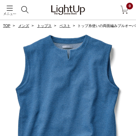
0
メニュー
TOP
メンズ
トップス
ベスト
トップ糸使いの両面編みプルオーバ
戻る
アウター
すべて見る
ジャケット
コート
ブルゾン
アンダーウェア
その他