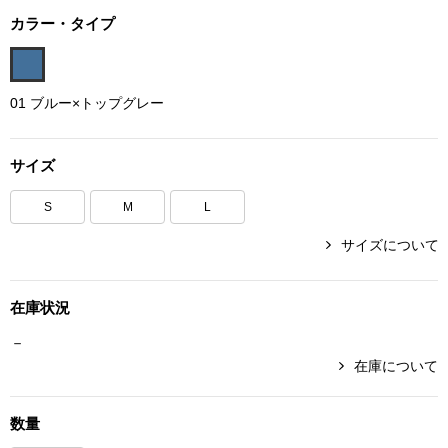
ボトムス
カラー・タイプ
パンツ／スラッ
01 ブルー×トップグレー
ショート･クロ
サイズ
デニム
S
M
L
その他
サイズについて
在庫状況
ルーム･アン
－
在庫について
ルームウェア／
数量
BOGARD 最新号はこちら
アンダーウェア