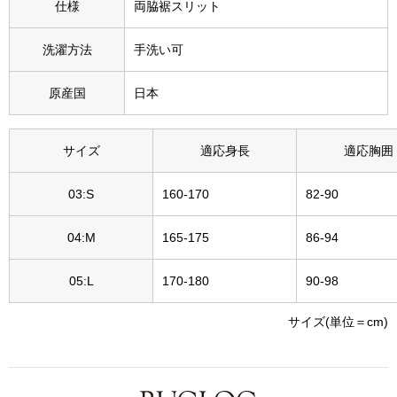
仕様
両脇裾スリット
その他
特集
洗濯方法
手洗い可
ウオッチ／ア
原産国
日本
ホビー
すべて見る
ウオッチ
サイズ
適応身長
適応胸囲
ネックレス
03:S
160-170
82-90
ック
ブレスレット
04:M
165-175
86-94
その他
05:L
170-180
90-98
･テーブルウェア
サイズ(単位＝cm)
ファッション