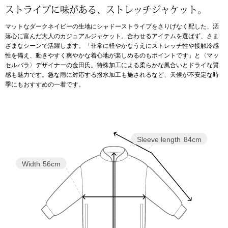
ストライプに味がある、ストレッチジャケット。
アンダーウェア
リュック･バッ
マットなダークネイビーの生地にシャドーストライプをさりげなく配した、洒
落心に富んだ大人のカジュアルジャケット。合わせるアイテムを選ばず、さま
ざまなシーンで活躍します。「非常に軽やかなうえにストレッチ性や接触冷感
ボストンバッグ
性を備え、動きやすく爽やかな着心地が楽しめるのもポイントです」と〈マッ
セルバラ〉デザイナーの金田氏。特殊加工による柔らかな風合いとドライな質
感も魅力です。急な雨に対応する撥水加工も施されるなど、天候が不安定な時
スーツケース／
季にもおすすめの一着です。
物
その他
／アクセサリー
Sleeve length
84cm
シューズ
ョン雑貨
Width
56cm
スリップオン
レースアップ