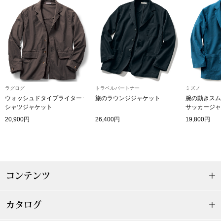
〈セイコー〉マウリッツハイス美術館公認フェ
その他
ルメールオマージュウオッチ
ブランド
和装
特集
和装小物
ラグログ
トラベルパートナー
ミズノ
ウォッシュドタイプライター･
旅のラウンジジャケット
腕の動きスム
シャツジャケット
サッカージャ
その他
ティ
20,900円
26,400円
19,800円
すべて見る
ケア
その他
ア
コンテンツ
おすすめブラ
カタログ