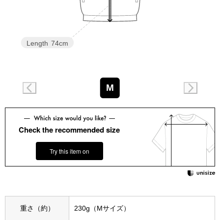
スニーカー
ブーツ
Length
74cm
サンダル
その他
M
財布／小物
Check the recommended size
財布／コインケ
Try this item on
革小物
Miss Kyouko／ミスキョウコ
ポーチ
重さ（約）
230g（Mサイズ）
ブランド