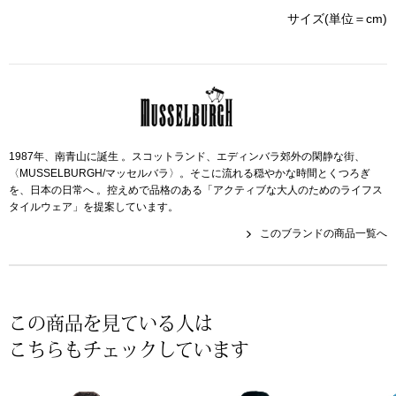
帽子
キッズ
サイズ(単位＝cm)
ネクタイ
芸品
マフラー／スヌ
スカーフ／スト
1987年、南青山に誕生 。スコットランド、エディンバラ郊外の閑静な街、
〈MUSSELBURGH/マッセルバラ〉。そこに流れる穏やかな時間とくつろぎ
を、日本の日常へ 。控えめで品格のある「アクティブな大人のためのライフス
手袋
タイルウェア」を提案しています。
このブランドの商品一覧へ
ベルト
靴下
この商品を見ている人は
サングラス／メ
こちらもチェックしています
傘／日傘