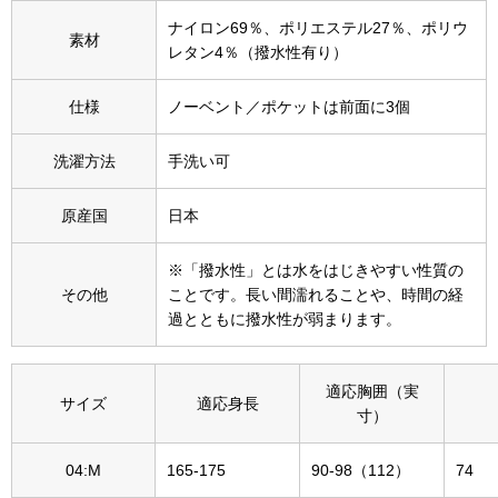
その他
ナイロン69％、ポリエステル27％、ポリウ
素材
レタン4％（撥水性有り）
特集
仕様
ノーベント／ポケットは前面に3個
ウオッチ／ア
ホビー
すべて見る
洗濯方法
手洗い可
ウオッチ
原産国
日本
ネックレス
ック
※「撥水性」とは水をはじきやすい性質の
ブレスレット
その他
ことです。長い間濡れることや、時間の経
過とともに撥水性が弱まります。
その他
･テーブルウェア
適応胸囲（実
サイズ
適応身長
寸）
ファッション
04:M
165-175
90-98（112）
74