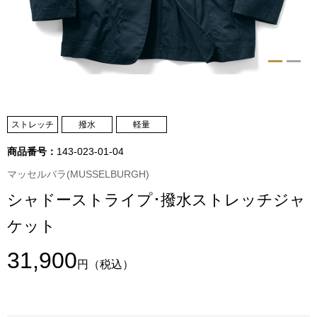
トップス
Tシャツ／カッ
物
ポロシャツ
／アクセサリー
シャツ
ストレッチ
撥水
軽量
ョン雑貨
商品番号：
143-023-01-04
トレーナー／パ
マッセルバラ(MUSSELBURGH)
シャドーストライプ･撥水ストレッチジャ
セーター／カー
ケット
ベスト
31,900
円
（税込）
その他