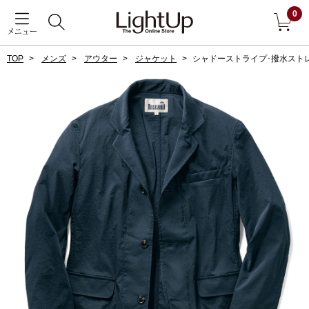
0
メニュー
TOP
メンズ
アウター
ジャケット
シャドーストライプ･撥水スト
戻る
アウター
すべて見る
ジャケット
コート
ブルゾン
アンダーウェア
その他