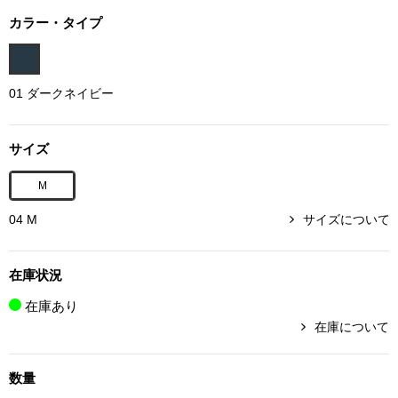
ボトムス
カラー・タイプ
パンツ／スラッ
01 ダークネイビー
ショート･クロ
サイズ
デニム
M
その他
04 M
サイズについて
在庫状況
ルーム･アン
在庫あり
在庫について
ルームウェア／
数量
BOGARD 最新号はこちら
アンダーウェア