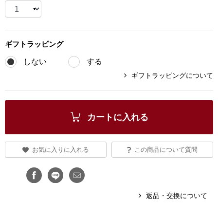
ブランド
その他
特集
ギフト
ラッピング
バッグ
しない
する
カタログ
ギフトラッピングについて
トートバッグ
ス
すべて見る
ハンドバッグ
カートに入れる
ショルダーバッ
お気に入りに入れる
この商品について質問
ブリーフケース
ス／チュニック
クラッチバッグ
返品・交換について
ボディバッグ