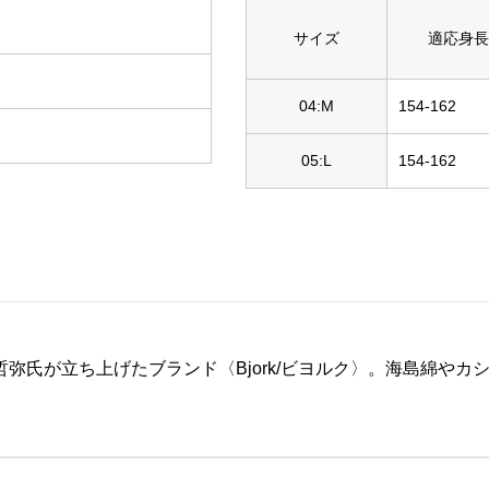
サイズ
適応身長
04:M
154-162
05:L
154-162
哲弥氏が立ち上げたブランド〈Bjork/ビヨルク〉。海島綿や