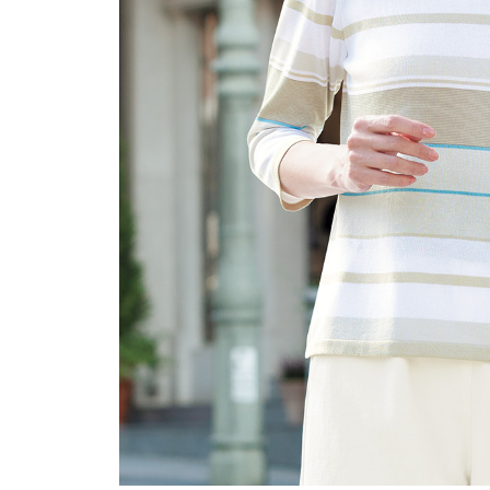
ルーム･アンダーウ
Tシャツ／カットソー
Tシャツ／カットソー
ブランケット／ソファカバー
ハンドバッグ
生活家電
ポロシャツ
ポロシャツ
カーペット／ラグ／マット
ショルダーバッグ
キッチン家電
シャツ
シャツ／ブラウス
寝具
ブリーフケース
ルームウェア／パジャマ
AV機器
トレーナー／パーカ
タンクトップ／キャミソール
カーテン／のれん／簾
クラッチバッグ
アンダーウェア
その他
セーター／カーディガン
トレーナー／パーカ
その他
ボディバッグ
その他
ベスト
セーター
リュック･バックパック
ホビー･キッズ
その他
カーディガン／アンサンブル
ボストンバッグ
生活雑貨
バッグ
ベスト
スーツケース／キャリー
ホビー／玩具
スーツ
その他
ボトムス
インテリアアート･ルームアクセ
トートバッグ
人形／ぬいぐるみ
その他
サリー
ハンドバッグ
光学機器
クロック／気象計
シューズ
パンツ／スラックス
ショルダーバッグ
ステーショナリー
バス･トイレタリー
ワンピース／チュニック
ショート･クロップドパンツ
クラッチバッグ
AVソフト／書籍／図録
ランドリー
デニム
スリップオン
ボディバッグ
アウトドア･スポーツ用品
掃除用品
その他
ワンピース
レースアップ
リュック･バックパック
その他
スリッパ／ルームシューズ
シャツワンピース
スニーカー
ボストンバッグ
防災･防犯用品
チュニック
ブーツ
スーツケース／キャリー
ガーデニング
サンダル
その他
和のインテリア小物
その他
仏具／香