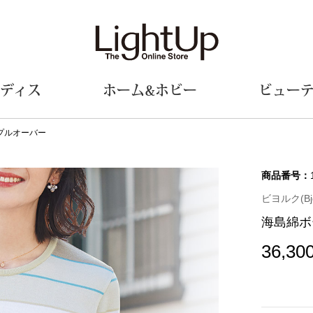
ディス
ホーム&ホビー
ビュー
プルオーバー
ェア
ウェア
財布／小物
シューズ
美術･工芸品
定期便
和装
ファッシ
商品番号：
ビヨルク(Bjo
財布／コインケース
スリップオン
和装小物
帽子
海島綿ボ
革小物
レースアップ
その他
マフラー／ス
ポーチ
パンプス
スカーフ／ス
36,30
その他
スニーカー
手袋
その他
ツ
ブーツ
ベルト
サンダル
靴下
ウオッチ／アクセサリー
その他
サングラス／