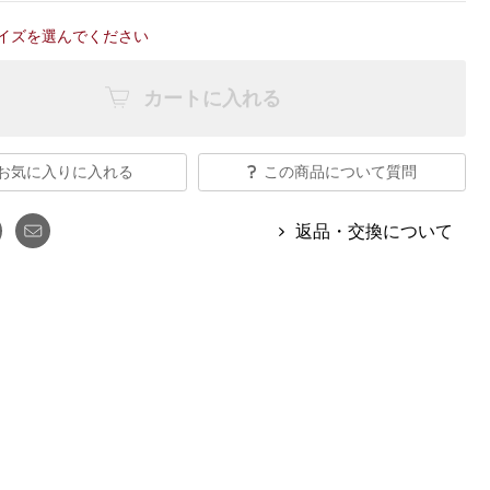
【特集】Travel Partner／トラベル
ルボタンのアルパカ混ニット
【特集】使いやすさを追求した 防
パートナー
イズを選んでください
災用品
【特集】canterbury／カンタベリー
【特集】ギフトセレクション
【特集】HELLY HANSEN／ヘリー
カートに入れる
ハンセン
お気に入りに入れる
この商品について質問
おすすめカタログ
返品・交換について
BOGARD August 2026 vol.181
BOGARD July 2026 vol.180
RUGLOG 2026 Summer Vol.30