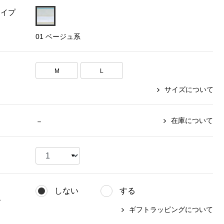
タイプ
【特集】〈セイコー〉マウリッ
Miss Kyouko／ミスキョウコ
Salon de GRANDGRIS
【特集】食彩倶楽部
ツハイス美術館公認フェルメー
01 ベージュ系
おすすめブランド
おすすめブランド
おすすめブランド
ルオマージュウオッチ
BOGARD 最新号はこちら
リネアフレスコ
ベキュア グラン／プレミアム
食彩倶楽部
おすすめブランド
M
L
ヤッコマリカルド
メイクプロポーション
おすすめブランド
サイズについて
セイコー
銀座花菱
ネイチャーマジック
おすすめ特集
ソニー
ミスキョウコ
かづきれいこ
ザ･ノース･フェイス
コラントッテ
ベアー
レフィーネ
在庫について
－
【特集】〈銀座 梅林〉国産ヒレ肉
ヘリーハンセン
の特製カツ丼の具
Fabric by ベストオブモリス
カンタベリー
フェイラー
【特集】ご飯のお供
金谷製靴
おすすめ特集
おすすめ特集
【特集】おうちご飯、おうち飲み
ヘンリーコットンズ
【特集】ゆったりサイズ for Ladies
【特集】当社限定ビューティーアイ
おすすめ特集
テム
しない
する
【特集】ベーシックアイテム for
おすすめ特集
グ
Ladies
【特集】VECUA GRAND PREMIUM
【特集】William Morris／ウィリア
ギフトラッピングについて
ム･モリス
【特集】〈ロングウォーク〉カラフ
【特集】五島の椿