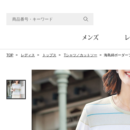
メンズ
レ
TOP
レディス
トップス
Tシャツ／カットソー
海島綿ボーダー
すべてのメンズアイテム
すべてのレディスアイテム
すべてのホーム&ホビーアイテム
すべてのビューティアイテム
すべてのグルメアイテム
アウター
アウター
家具
フェイスケア
食品
ルーム･アンダーウ
ボトムス
キッチン･テーブル
メイクアップ
頒布会
ジャケット
ジャケット
テーブル／椅子･座椅子
ルームウェア／パジャマ
スカート
テーブルウェア
コート
コート
収納家具
アンダーウェア
パンツ／スラックス
調理器具
ボディケア
ワイン／ビール／酒
フレグランス
ブルゾン
ブルゾン
その他
その他
ワイド･ガウチョパンツ
キッチン雑貨
その他
その他
レギンス／スパッツ
その他
ショート･クロップドパン
ファブリック
バッグ
ヘアケア
その他
その他
その他
トップス
トップス
家電
クッション／座布団
トートバッグ