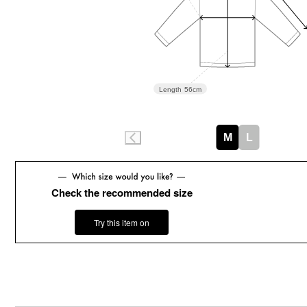
Length
56cm
M
L
Check the recommended size
Try this item on