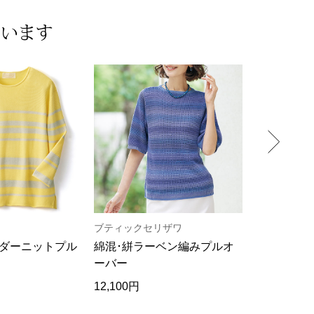
ています
ブティックセリザワ
リナプリベ
ダーニットプル
綿混･絣ラーベン編みプルオ
ジャッカル
ーバー
ルオーバー
12,100円
9,900円