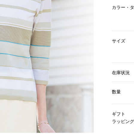
傘／日傘
ェア
ウオッチ
カラー・
その他
財布／小物
ネックレス
ブレスレット
和装
その他
財布／コインケース
革小物
ポーチ
着物／浴衣
サイズ
ファッション雑貨
その他
和装小物
バッグ
その他
帽子
ウオッチ／アクセサリー
ネクタイ
その他
マフラー／スヌード
在庫状況
スカーフ／ストール
ウオッチ
手袋
ネックレス
ベルト
ブレスレット
数量
靴下
リング
サングラス／メガネ
イヤリング／ピアス
バッグ
傘／日傘
ブローチ
ギフト
その他
その他
ラッピン