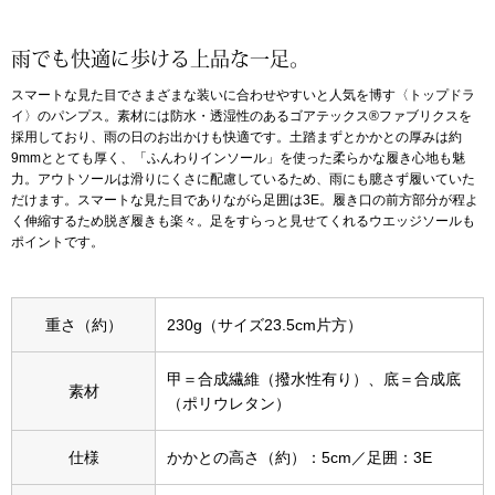
アンダーウェア
リュック･バッ
雨でも快適に歩ける上品な一足。
スマートな見た目でさまざまな装いに合わせやすいと人気を博す〈トップドラ
ボストンバッグ
イ〉のパンプス。素材には防水・透湿性のあるゴアテックス®ファブリクスを
採用しており、雨の日のお出かけも快適です。土踏まずとかかとの厚みは約
9mmととても厚く、「ふんわりインソール」を使った柔らかな履き心地も魅
スーツケース／
力。アウトソールは滑りにくさに配慮しているため、雨にも臆さず履いていた
だけます。スマートな見た目でありながら足囲は3E。履き口の前方部分が程よ
く伸縮するため脱ぎ履きも楽々。足をすらっと見せてくれるウエッジソールも
物
その他
ポイントです。
／アクセサリー
シューズ
重さ（約）
230g（サイズ23.5cm片方）
ョン雑貨
甲＝合成繊維（撥水性有り）、底＝合成底
スリップオン
素材
（ポリウレタン）
レースアップ
仕様
かかとの高さ（約）：5cm／足囲：3E