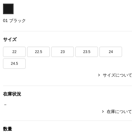
ボトムス
01 ブラック
パンツ／スラッ
サイズ
ショート･クロ
22
22.5
23
23.5
24
デニム
24.5
その他
サイズについて
在庫状況
ルーム･アン
－
在庫について
ルームウェア／
BOGARD 最新号はこちら
数量
アンダーウェア