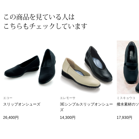
その他
特集
この商品を見ている人は
こちらもチェックしています
ウオッチ／ア
ホビー
すべて見る
ウオッチ
ネックレス
ック
ブレスレット
その他
エコー
エレモーサ
ミスキョウコ
スリップオンシューズ
3Eシンプルスリップオンシュー
撥水素材のソ
･テーブルウェア
ズ
26,400円
14,300円
17,930円
ファッション