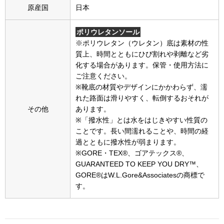
スニーカー
原産国
日本
ブーツ
ポリウレタンソール
※ポリウレタン（ウレタン）底は素材の性
質上、時間とともにひび割れや剥離など劣
サンダル
化する場合があります。保管・使用方法に
ご注意ください。
その他
※靴底の材質やデザインにかかわらず、濡
れた路面は滑りやすく、転倒するおそれが
その他
あります。
※「撥水性」とは水をはじきやすい性質の
財布／小物
ことです。長い間濡れることや、時間の経
過とともに撥水性が弱まります。
財布／コインケ
※GORE・TEX®、ゴアテックス®、
GUARANTEED TO KEEP YOU DRY™、
GORE®はW.L.Gore&Associatesの商標で
革小物
す。
Miss Kyouko／ミスキョウコ
ポーチ
ブランド