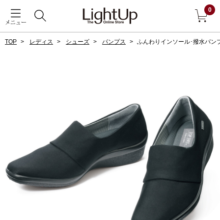
0
メニュー
TOP
レディス
シューズ
パンプス
ふんわりインソール･撥水パン
戻る
アウター
すべて見る
ジャケット
コート
ブルゾン
アンダーウェア
その他