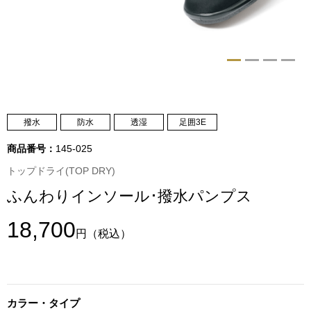
トップス
Tシャツ／カッ
物
ポロシャツ
／アクセサリー
シャツ
撥水
防水
透湿
足囲3E
ョン雑貨
商品番号：
145-025
トレーナー／パ
トップドライ(TOP DRY)
ふんわりインソール･撥水パンプス
セーター／カー
18,700
ベスト
円
（税込）
その他
カラー・タイプ