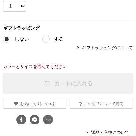
ブランド
その他
特集
ギフト
ラッピング
バッグ
しない
する
カタログ
ギフトラッピングについて
トートバッグ
カラーとサイズを選んでください
ス
すべて見る
ハンドバッグ
カートに入れる
ショルダーバッ
ブリーフケース
お気に入りに入れる
この商品について質問
ス／チュニック
クラッチバッグ
返品・交換について
ボディバッグ