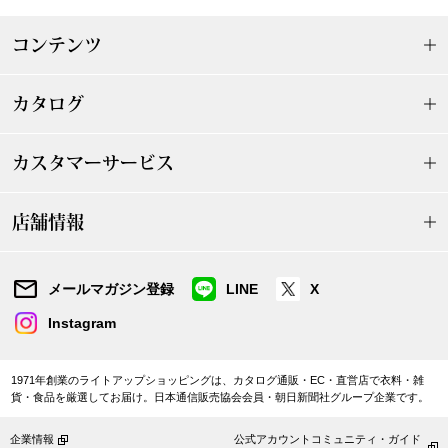
帽子
キッズ
コンテンツ
ネクタイ
芸品
カタログ
マフラー／スヌ
カスタマーサービス
スカーフ／スト
手袋
店舗情報
ベルト
メールマガジン登録
LINE
X
Instagram
靴下
サングラス／メ
1971年創業のライトアップショッピングは、カタログ通販・EC・直営店で衣料・雑
貨・食品を厳選してお届け。日本通信販売協会会員・朝日新聞社グループ企業です。
傘／日傘
企業情報
公式アカウントコミュニティ・ガイド