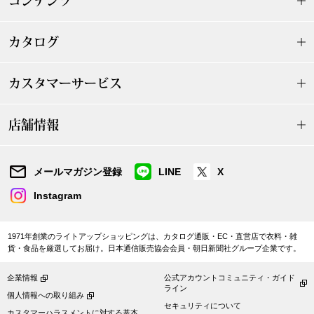
コンテンツ
〈セイコー〉マウリッツハイス美術館公認フェ
その他
ルメールオマージュウオッチ
カタログ
ブランド
カスタマーサービス
和装
特集
和装小物
店舗情報
その他
ティ
すべて見る
メールマガジン登録
LINE
X
Instagram
ケア
その他
1971年創業のライトアップショッピングは、カタログ通販・EC・直営店で衣料・雑
ア
貨・食品を厳選してお届け。日本通信販売協会会員・朝日新聞社グループ企業です。
おすすめブラ
企業情報
公式アカウントコミュニティ・ガイド
ライン
個人情報への取り組み
セキュリティについて
カスタマーハラスメントに対する基本