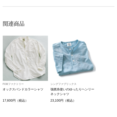
その他
特集
関連商品
ウオッチ／ア
ホビー
すべて見る
ウオッチ
ネックレス
ック
ブレスレット
その他
FOBファクトリー
シングファブリックス
オックスバンドカラーシャツ
強撚糸使いのゆったりヘンリー
･テーブルウェア
ネックシャツ
17,600円（税込）
23,100円（税込）
ファッション