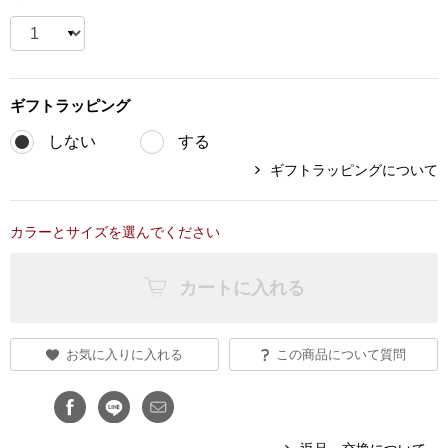
ブランド
その他
特集
ギフト
ラッピング
バッグ
カタログ
しない
する
ギフトラッピングについて
トートバッグ
ス
すべて見る
ハンドバッグ
カラーとサイズを選んでください
ショルダーバッ
カートに入れる
ブリーフケース
お気に入りに入れる
この商品について質問
ス／チュニック
クラッチバッグ
ボディバッグ