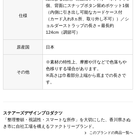
スニーカー
個、背面にスナップボタン留めポケット1個
（内側に引き出し可能なカードケース付
仕様
ブーツ
（カード入れ8ヵ所、取り外し不可））／シ
ョルダーストラップの長さ＝最長約
124cm（調節可）
サンダル
原産国
日本
その他
※素材の特性上、摩擦や汗などで色落ちや
色移りする場合があります。
その他
財布／小物
※高さは巾着部分上端から底までの長さで
す。
財布／コインケ
革小物
ステアーズデザインプロダクツ
Miss Kyouko／ミスキョウコ
「整理整頓・視認性・スマートな所作」を大切にした、香川県さぬ
ポーチ
き市に自社工場を構えるファクトリーブランド。
このブランドの商品一覧へ
ブランド