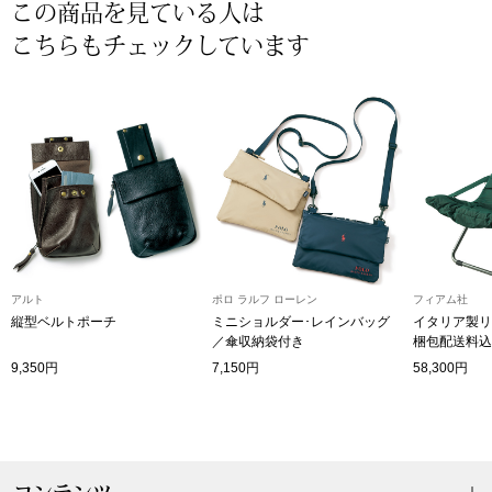
帽子
キッズ
この商品を見ている人は
こちらもチェックしています
ネクタイ
芸品
マフラー／スヌ
スカーフ／スト
手袋
ベルト
アルト
ポロ ラルフ ローレン
フィアム社
縦型ベルトポーチ
ミニショルダー･レインバッグ
イタリア製リ
／傘収納袋付き
梱包配送料込
靴下
9,350円
7,150円
58,300円
サングラス／メ
傘／日傘