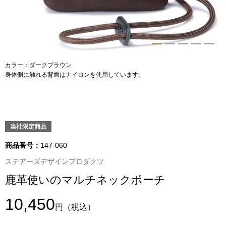
トップス
Tシャツ／カッ
物
ポロシャツ
カラー：ダークブラウン
／アクセサリー
身体側に触れる背面はナイロンを使用しています。
シャツ
ョン雑貨
トレーナー／パ
当社限定商品
セーター／カー
商品番号：
147-060
ステアーズデザインプロダクツ
ベスト
鹿革使いのマルチネックポーチ
その他
10,450
円
（税込）