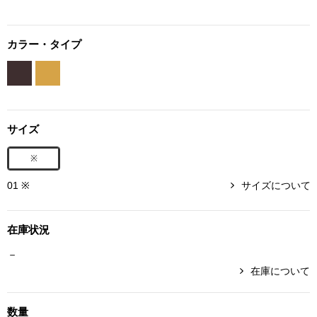
ボトムス
カラー・タイプ
パンツ／スラッ
ショート･クロ
サイズ
デニム
※
その他
01 ※
サイズについて
ルーム･アン
在庫状況
－
ルームウェア／
在庫について
BOGARD 最新号はこちら
アンダーウェア
数量