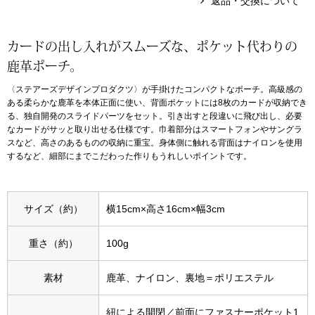
返品・交換について
アンダーウェア
リュック･バッ
カードの出し入れがスムーズな、ポケット代わりの
鹿革ポーチ。
ボストンバッグ
〈ステアーズデザインプロダクツ〉が手掛けたコンパクトなポーチ。高級感の
ある柔らかな鹿革を本体正面に使い、背面ポケットには8枚のカードが収納でき
スーツケース／
る、独自開発のスライドパーツをセット。引き出すと段違いに飛び出し、必要
なカードがサッと取り出せる仕様です。巾着部分はスマートフォンやサングラ
スなど、高さのあるものの収納に重宝。身体側に触れる背面はナイロンを使用
物
その他
するなど、細部にまでこだわった作りもうれしいポイントです。
／アクセサリー
シューズ
サイズ（約）
横15cm×高さ16cm×幅3cm
ョン雑貨
スリップオン
重さ（約）
100g
素材
鹿革、ナイロン、裏地＝ポリエステル
レースアップ
紐による開閉／前面にファスナーポケット1