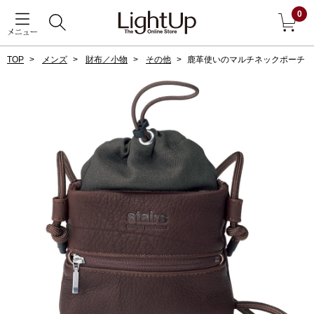
0
メニュー
TOP
メンズ
財布／小物
その他
鹿革使いのマルチネックポーチ
戻る
アウター
すべて見る
ジャケット
コート
ブルゾン
アンダーウェア
その他