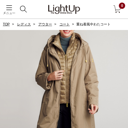
0
メニュー
TOP
レディス
アウター
コート
重ね着風中わたコート
戻る
アウター
すべて見る
ジャケット
コート
ブルゾン
アンダーウェア
その他