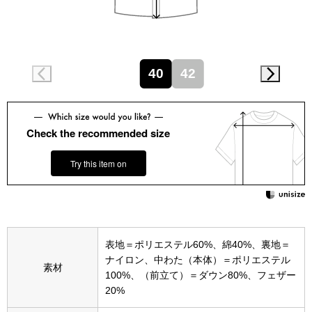
スニーカー
ブーツ
40
42
サンダル
その他
Check the recommended size
Try this item on
財布／小物
財布／コインケ
表地＝ポリエステル60%、綿40%、裏地＝
革小物
ナイロン、中わた（本体）＝ポリエステル
素材
Miss Kyouko／ミスキョウコ
100%、（前立て）＝ダウン80%、フェザー
ポーチ
20%
ブランド