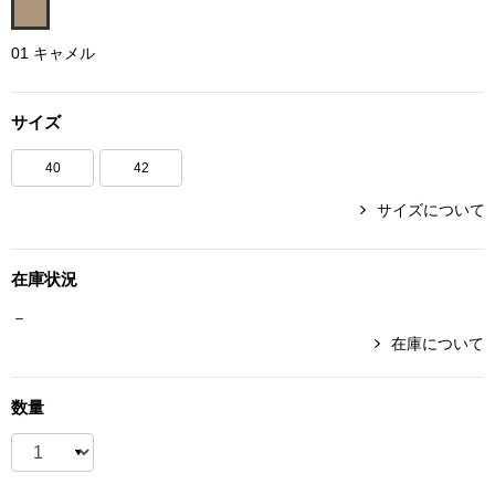
ボトムス
01 キャメル
パンツ／スラッ
サイズ
ショート･クロ
40
42
デニム
サイズについて
その他
在庫状況
－
在庫について
ルーム･アン
数量
ルームウェア／
BOGARD 最新号はこちら
アンダーウェア