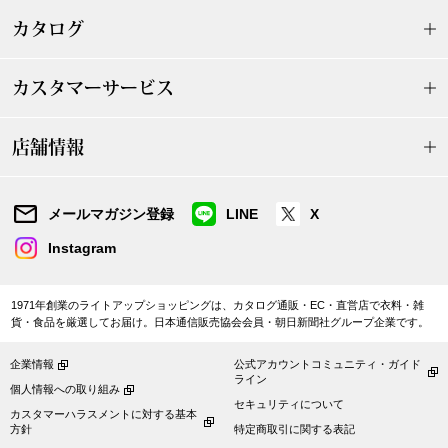
ザ･ノース･フ
ップ
カタログ
ヘリーハンセン
ンス
カスタマーサービス
カンタベリー
店舗情報
金谷製靴
メールマガジン登録
LINE
X
ヘンリーコット
Instagram
おすすめ特集
1971年創業のライトアップショッピングは、カタログ通販・EC・直営店で衣料・雑
貨・食品を厳選してお届け。日本通信販売協会会員・朝日新聞社グループ企業です。
【特集】Trave
企業情報
公式アカウントコミュニティ・ガイド
ライン
個人情報への取り組み
セキュリティについて
【特集】cante
カスタマーハラスメントに対する基本
方針
特定商取引に関する表記