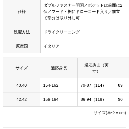
その他
ダブルファスナー開閉／ポケットは前面に2
仕様
個／フード・裾にドローコード入り／前立
特集
て部分は取り外し可
ウオッチ／ア
洗濯方法
ドライクリーニング
ホビー
すべて見る
ウオッチ
原産国
イタリア
ネックレス
適応胸囲（実
サイズ
適応身長
ック
寸）
ブレスレット
40:40
154-162
79-87（114）
89
その他
42:42
156-164
86-94（118）
90
･テーブルウェア
サイズ(単位＝cm)
ファッション