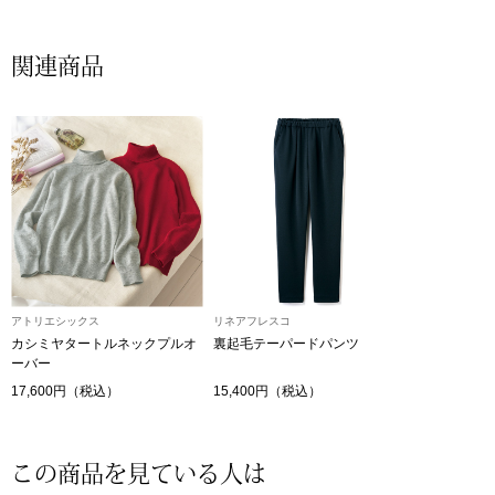
帽子
キッズ
関連商品
ネクタイ
芸品
マフラー／スヌ
スカーフ／スト
手袋
ベルト
アトリエシックス
リネアフレスコ
カシミヤタートルネックプルオ
裏起毛テーパードパンツ
靴下
ーバー
17,600円（税込）
15,400円（税込）
サングラス／メ
この商品を見ている人は
傘／日傘