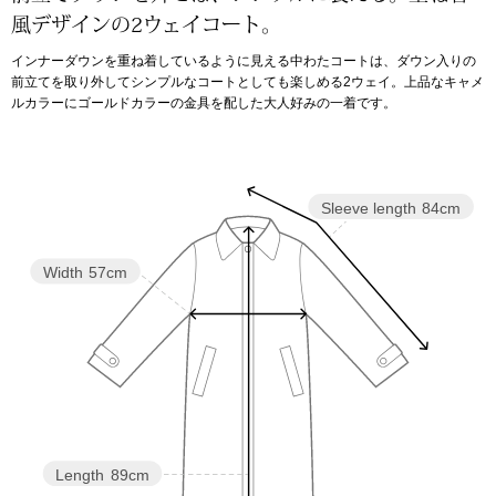
風デザインの2ウェイコート。
アンダーウェア
リュック･バッ
インナーダウンを重ね着しているように見える中わたコートは、ダウン入りの
前立てを取り外してシンプルなコートとしても楽しめる2ウェイ。上品なキャメ
ルカラーにゴールドカラーの金具を配した大人好みの一着です。
ボストンバッグ
スーツケース／
Sleeve length
84cm
物
その他
Width
57cm
／アクセサリー
シューズ
ョン雑貨
スリップオン
レースアップ
Length
89cm