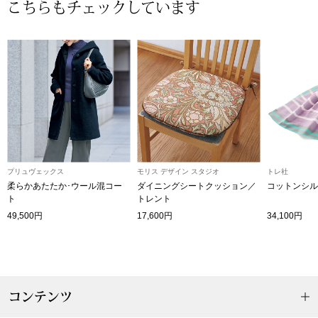
こちらもチェックしています
〈セイコー〉マウリッツハイス美術館公認フェ
その他
ルメールオマージュウオッチ
ブランド
和装
特集
和装小物
その他
ティ
プリュヴェックス
モリス デザイン スタジオ
トレ社
すべて見る
柔らかあたたか･ウール混コー
ダイニングシートクッション／
コットンシル
ト
トレント
ケア
49,500円
17,600円
34,100円
その他
ア
おすすめブラ
コンテンツ