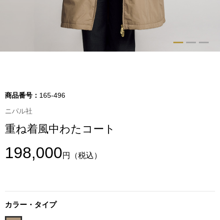
トップス
Tシャツ／カッ
物
ポロシャツ
／アクセサリー
シャツ
商品番号：
165-496
ョン雑貨
ニパル社
トレーナー／パ
重ね着風中わたコート
セーター／カー
198,000
円
（税込）
ベスト
その他
カラー・タイプ