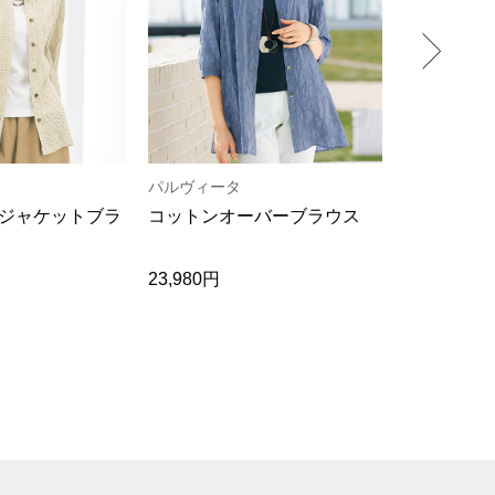
パルヴィータ
リネアフレ
ジャケットブラ
コットンオーバーブラウス
ストライプ
23,980円
19,800円