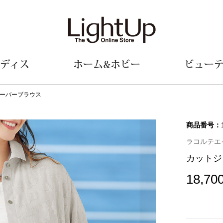
ディス
ホーム&ホビー
ビュー
ーバーブラウス
ェア
ウェア
財布／小物
シューズ
美術･工芸品
定期便
和装
ファッシ
商品番号：
ラコルテエ
財布／コインケース
スリップオン
和装小物
帽子
カットジ
革小物
レースアップ
その他
マフラー／ス
ポーチ
パンプス
スカーフ／ス
18,70
その他
スニーカー
手袋
その他
ツ
ブーツ
ベルト
サンダル
靴下
ウオッチ／アクセサリー
その他
サングラス／