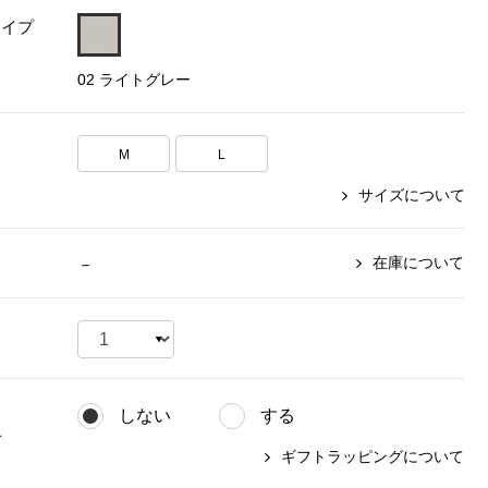
タイプ
【特集】〈セイコー〉マウリッ
Miss Kyouko／ミスキョウコ
Salon de GRANDGRIS
【特集】食彩倶楽部
ツハイス美術館公認フェルメー
02 ライトグレー
おすすめブランド
おすすめブランド
おすすめブランド
ルオマージュウオッチ
BOGARD 最新号はこちら
リネアフレスコ
ベキュア グラン／プレミアム
食彩倶楽部
おすすめブランド
M
L
ヤッコマリカルド
メイクプロポーション
おすすめブランド
サイズについて
セイコー
銀座花菱
ネイチャーマジック
おすすめ特集
ソニー
ミスキョウコ
かづきれいこ
ザ･ノース･フェイス
コラントッテ
ベアー
レフィーネ
在庫について
－
【特集】〈銀座 梅林〉国産ヒレ肉
ヘリーハンセン
の特製カツ丼の具
Fabric by ベストオブモリス
カンタベリー
フェイラー
【特集】ご飯のお供
金谷製靴
おすすめ特集
おすすめ特集
【特集】おうちご飯、おうち飲み
ヘンリーコットンズ
【特集】ゆったりサイズ for Ladies
【特集】当社限定ビューティーアイ
おすすめ特集
テム
しない
する
【特集】ベーシックアイテム for
おすすめ特集
グ
Ladies
【特集】VECUA GRAND PREMIUM
【特集】William Morris／ウィリア
ギフトラッピングについて
ム･モリス
【特集】〈ロングウォーク〉カラフ
【特集】五島の椿