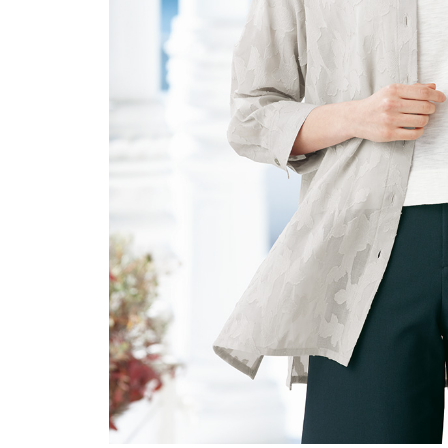
ルーム･アンダーウ
Tシャツ／カットソー
Tシャツ／カットソー
ブランケット／ソファカバー
ハンドバッグ
生活家電
ポロシャツ
ポロシャツ
カーペット／ラグ／マット
ショルダーバッグ
キッチン家電
シャツ
シャツ／ブラウス
寝具
ブリーフケース
ルームウェア／パジャマ
AV機器
トレーナー／パーカ
タンクトップ／キャミソール
カーテン／のれん／簾
クラッチバッグ
アンダーウェア
その他
セーター／カーディガン
トレーナー／パーカ
その他
ボディバッグ
その他
ベスト
セーター
リュック･バックパック
ホビー･キッズ
その他
カーディガン／アンサンブル
ボストンバッグ
生活雑貨
バッグ
ベスト
スーツケース／キャリー
ホビー／玩具
スーツ
その他
ボトムス
インテリアアート･ルームアクセ
トートバッグ
人形／ぬいぐるみ
その他
サリー
ハンドバッグ
光学機器
クロック／気象計
シューズ
パンツ／スラックス
ショルダーバッグ
ステーショナリー
バス･トイレタリー
ワンピース／チュニック
ショート･クロップドパンツ
クラッチバッグ
AVソフト／書籍／図録
ランドリー
デニム
スリップオン
ボディバッグ
アウトドア･スポーツ用品
掃除用品
その他
ワンピース
レースアップ
リュック･バックパック
その他
スリッパ／ルームシューズ
シャツワンピース
スニーカー
ボストンバッグ
防災･防犯用品
チュニック
ブーツ
スーツケース／キャリー
ガーデニング
サンダル
その他
和のインテリア小物
その他
仏具／香