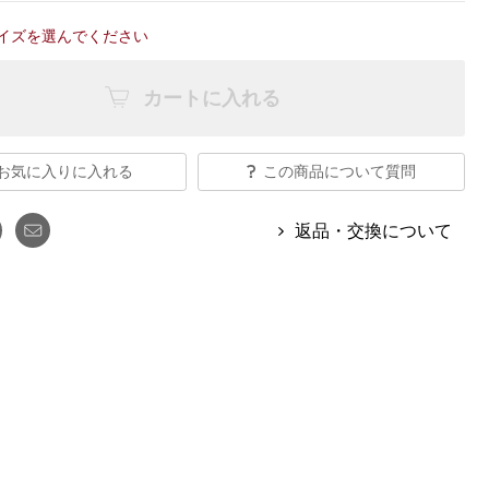
【特集】Travel Partner／トラベル
ルボタンのアルパカ混ニット
【特集】使いやすさを追求した 防
パートナー
イズを選んでください
災用品
【特集】canterbury／カンタベリー
【特集】ギフトセレクション
【特集】HELLY HANSEN／ヘリー
カートに入れる
ハンセン
お気に入りに入れる
この商品について質問
おすすめカタログ
返品・交換について
BOGARD August 2026 vol.181
BOGARD July 2026 vol.180
RUGLOG 2026 Summer Vol.30