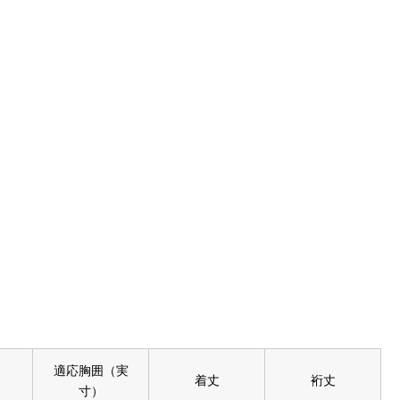
適応胸囲（実
着丈
裄丈
寸）