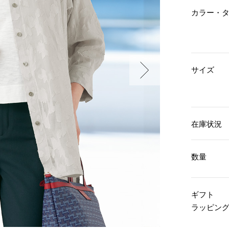
傘／日傘
ェア
ウオッチ
カラー・
その他
財布／小物
ネックレス
ブレスレット
和装
その他
財布／コインケース
革小物
ポーチ
着物／浴衣
サイズ
ファッション雑貨
その他
和装小物
バッグ
その他
帽子
ウオッチ／アクセサリー
ネクタイ
その他
マフラー／スヌード
在庫状況
スカーフ／ストール
ウオッチ
手袋
ネックレス
ベルト
ブレスレット
数量
靴下
リング
サングラス／メガネ
イヤリング／ピアス
バッグ
傘／日傘
ブローチ
ギフト
その他
その他
ラッピン