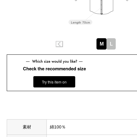
Length
70cm
M
L
Check the recommended size
Try this item on
素材
綿100％