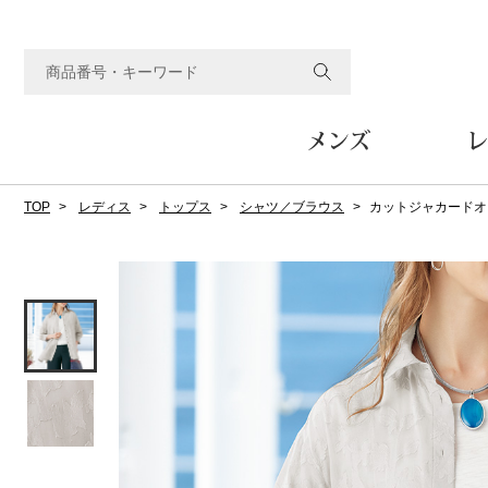
メンズ
レ
TOP
レディス
トップス
シャツ／ブラウス
カットジャカードオ
すべてのメンズアイテム
すべてのレディスアイテム
すべてのホーム&ホビーアイテム
すべてのビューティアイテム
すべてのグルメアイテム
アウター
アウター
家具
フェイスケア
食品
ルーム･アンダーウ
ボトムス
キッチン･テーブル
メイクアップ
頒布会
ジャケット
ジャケット
テーブル／椅子･座椅子
ルームウェア／パジャマ
スカート
テーブルウェア
コート
コート
収納家具
アンダーウェア
パンツ／スラックス
調理器具
ボディケア
ワイン／ビール／酒
フレグランス
ブルゾン
ブルゾン
その他
その他
ワイド･ガウチョパンツ
キッチン雑貨
その他
その他
レギンス／スパッツ
その他
ショート･クロップドパン
ファブリック
バッグ
ヘアケア
その他
その他
その他
トップス
トップス
家電
クッション／座布団
トートバッグ