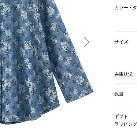
傘／日傘
ェア
ウオッチ
カラー・
その他
財布／小物
ネックレス
ブレスレット
和装
その他
財布／コインケース
革小物
ポーチ
着物／浴衣
サイズ
ファッション雑貨
その他
和装小物
バッグ
その他
帽子
ウオッチ／アクセサリー
ネクタイ
その他
マフラー／スヌード
在庫状況
スカーフ／ストール
ウオッチ
手袋
ネックレス
ベルト
ブレスレット
数量
靴下
リング
サングラス／メガネ
イヤリング／ピアス
バッグ
傘／日傘
ブローチ
ギフト
その他
その他
ラッピン