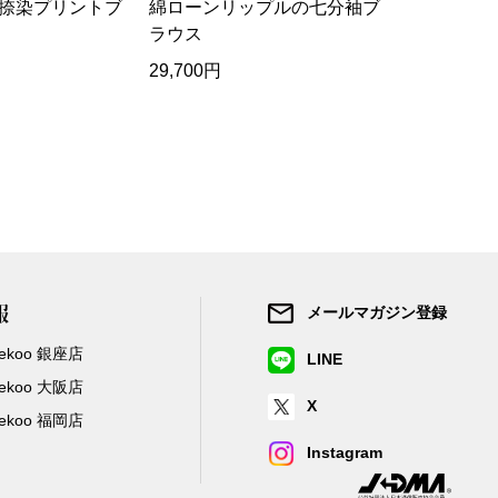
捺染プリントブ
綿ローンリップルの七分袖ブ
コットン刺
ラウス
シャツ
29,700円
17,490円
報
メールマガジン登録
/Zekoo 銀座店
LINE
/Zekoo 大阪店
X
/Zekoo 福岡店
Instagram