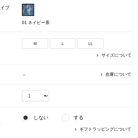
タイプ
【特集】〈セイコー〉マウリッ
Miss Kyouko／ミスキョウコ
Salon de GRANDGRIS
【特集】食彩倶楽部
ツハイス美術館公認フェルメー
01 ネイビー系
おすすめブランド
おすすめブランド
おすすめブランド
ルオマージュウオッチ
BOGARD 最新号はこちら
リネアフレスコ
ベキュア グラン／プレミアム
食彩倶楽部
おすすめブランド
M
L
LL
ヤッコマリカルド
メイクプロポーション
おすすめブランド
サイズについて
セイコー
銀座花菱
ネイチャーマジック
おすすめ特集
ソニー
ミスキョウコ
かづきれいこ
ザ･ノース･フェイス
コラントッテ
ベアー
レフィーネ
在庫について
－
【特集】〈銀座 梅林〉国産ヒレ肉
ヘリーハンセン
の特製カツ丼の具
Fabric by ベストオブモリス
カンタベリー
フェイラー
【特集】ご飯のお供
金谷製靴
おすすめ特集
おすすめ特集
【特集】おうちご飯、おうち飲み
ヘンリーコットンズ
【特集】ゆったりサイズ for Ladies
【特集】当社限定ビューティーアイ
おすすめ特集
テム
しない
する
【特集】ベーシックアイテム for
おすすめ特集
グ
Ladies
【特集】VECUA GRAND PREMIUM
【特集】William Morris／ウィリア
ギフトラッピングについて
ム･モリス
【特集】〈ロングウォーク〉カラフ
【特集】五島の椿