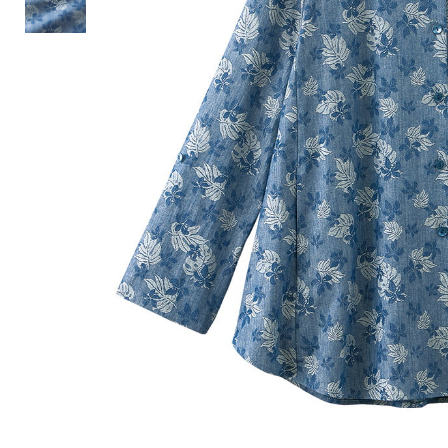
ルーム･アンダーウ
Tシャツ／カットソー
Tシャツ／カットソー
ブランケット／ソファカバー
ハンドバッグ
生活家電
ポロシャツ
ポロシャツ
カーペット／ラグ／マット
ショルダーバッグ
キッチン家電
シャツ
シャツ／ブラウス
寝具
ブリーフケース
ルームウェア／パジャマ
AV機器
トレーナー／パーカ
タンクトップ／キャミソール
カーテン／のれん／簾
クラッチバッグ
アンダーウェア
その他
セーター／カーディガン
トレーナー／パーカ
その他
ボディバッグ
その他
ベスト
セーター
リュック･バックパック
ホビー･キッズ
その他
カーディガン／アンサンブル
ボストンバッグ
生活雑貨
バッグ
ベスト
スーツケース／キャリー
ホビー／玩具
スーツ
その他
ボトムス
インテリアアート･ルームアクセ
トートバッグ
人形／ぬいぐるみ
その他
サリー
ハンドバッグ
光学機器
クロック／気象計
シューズ
パンツ／スラックス
ショルダーバッグ
ステーショナリー
バス･トイレタリー
ワンピース／チュニック
ショート･クロップドパンツ
クラッチバッグ
AVソフト／書籍／図録
ランドリー
デニム
スリップオン
ボディバッグ
アウトドア･スポーツ用品
掃除用品
その他
ワンピース
レースアップ
リュック･バックパック
その他
スリッパ／ルームシューズ
シャツワンピース
スニーカー
ボストンバッグ
防災･防犯用品
チュニック
ブーツ
スーツケース／キャリー
ガーデニング
サンダル
その他
和のインテリア小物
その他
仏具／香