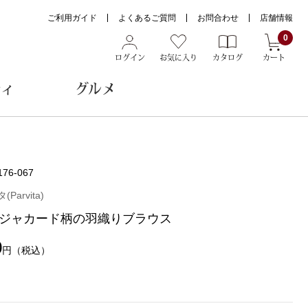
ご利用ガイド
よくあるご質問
お問合わせ
店舗情報
0
ログイン
お気に入り
カタログ
カート
ティ
グルメ
ョン雑貨
176-067
arvita)
ジャカード柄の羽織りブラウス
ヌード
トール
0
円
（税込）
メガネ