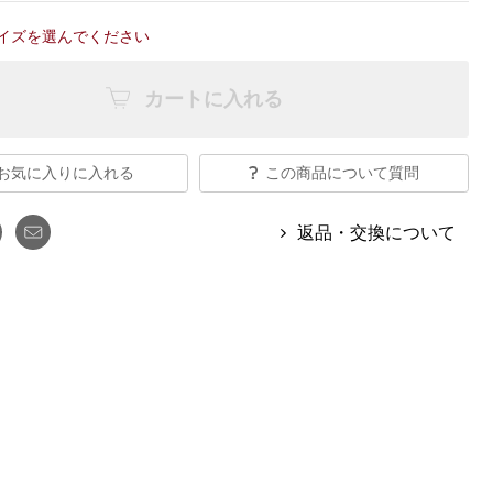
【特集】Travel Partner／トラベル
ルボタンのアルパカ混ニット
【特集】使いやすさを追求した 防
パートナー
イズを選んでください
災用品
【特集】canterbury／カンタベリー
【特集】ギフトセレクション
【特集】HELLY HANSEN／ヘリー
カートに入れる
ハンセン
お気に入りに入れる
この商品について質問
おすすめカタログ
返品・交換について
BOGARD August 2026 vol.181
BOGARD July 2026 vol.180
RUGLOG 2026 Summer Vol.30