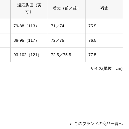
適応胸囲（実
着丈（前／後）
裄丈
寸）
79-88（113）
71／74
75.5
86-95（117）
72／75
76.5
93-102（121）
72.5／75.5
77.5
サイズ(単位＝cm)
このブランドの商品一覧へ