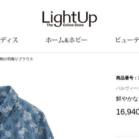
ディス
ホーム&ホビー
ビュー
柄の羽織りブラウス
ェア
ウェア
財布／小物
シューズ
美術･工芸品
定期便
和装
ファッシ
商品番号：
パルヴィータ(P
財布／コインケース
スリップオン
和装小物
帽子
鮮やかな
革小物
レースアップ
その他
マフラー／ス
ポーチ
パンプス
スカーフ／ス
16,94
その他
スニーカー
手袋
その他
ツ
ブーツ
ベルト
サンダル
靴下
ウオッチ／アクセサリー
その他
サングラス／