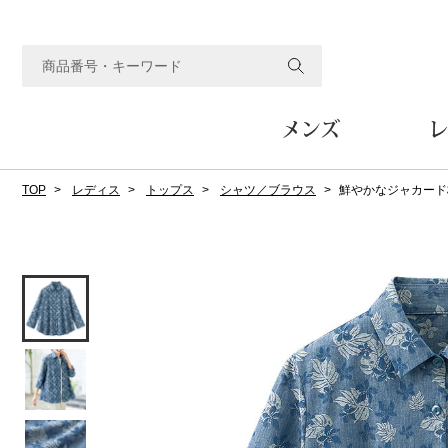
メンズ
レ
TOP
レディス
トップス
シャツ／ブラウス
鮮やかなジャカード
すべてのメンズアイテム
すべてのレディスアイテム
すべてのホーム&ホビーアイテム
すべてのビューティアイテム
すべてのグルメアイテム
アウター
アウター
家具
フェイスケア
食品
ルーム･アンダーウ
ボトムス
キッチン･テーブル
メイクアップ
頒布会
ジャケット
ジャケット
テーブル／椅子･座椅子
ルームウェア／パジャマ
スカート
テーブルウェア
コート
コート
収納家具
アンダーウェア
パンツ／スラックス
調理器具
ボディケア
ワイン／ビール／酒
フレグランス
ブルゾン
ブルゾン
その他
その他
ワイド･ガウチョパンツ
キッチン雑貨
その他
その他
レギンス／スパッツ
その他
ショート･クロップドパン
ファブリック
バッグ
ヘアケア
その他
その他
その他
トップス
トップス
家電
クッション／座布団
トートバッグ