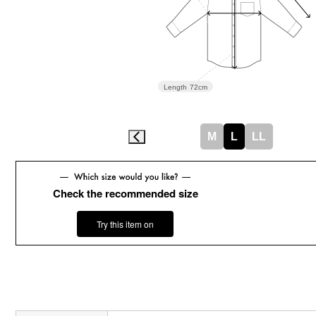
Length
72cm
M
L
LL
Check the recommended size
Try this item on