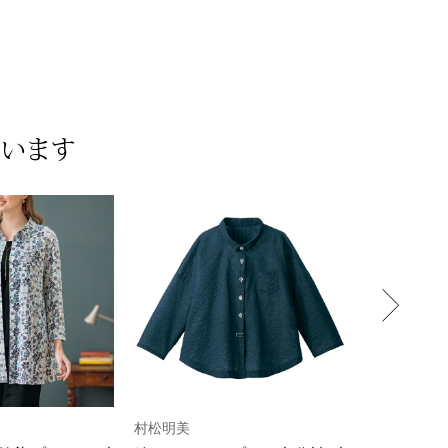
ています
村松明美
T.TUTIE.