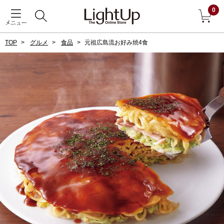
0
メニュー
TOP
グルメ
食品
元祖広島流お好み焼4食
戻る
アウター
すべて見る
ジャケット
コート
ブルゾン
アンダーウェア
その他