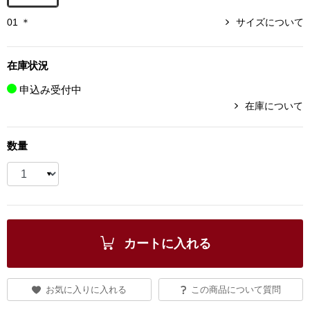
ブランド
01 ＊
サイズについて
その他
特集
在庫状況
バッグ
申込み受付中
カタログ
在庫について
トートバッグ
数量
ス
すべて見る
ハンドバッグ
ショルダーバッ
ブリーフケース
カートに入れる
ス／チュニック
クラッチバッグ
お気に入りに入れる
この商品について質問
ボディバッグ