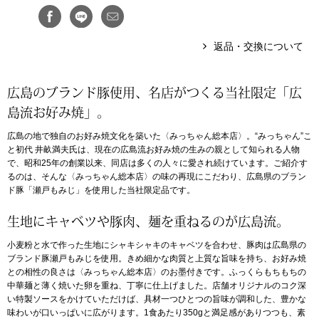
アンダーウェア
リュック･バッ
返品・交換について
ボストンバッグ
広島のブランド豚使用、名店がつくる当社限定「広
スーツケース／
島流お好み焼」。
広島の地で独自のお好み焼文化を築いた〈みっちゃん総本店〉。“みっちゃん”こ
物
その他
と初代 井畝満夫氏は、現在の広島流お好み焼の生みの親として知られる人物
で、昭和25年の創業以来、同店は多くの人々に愛され続けています。ご紹介す
るのは、そんな〈みっちゃん総本店〉の味の再現にこだわり、広島県のブラン
／アクセサリー
ド豚「瀬戸もみじ」を使用した当社限定品です。
シューズ
生地にキャベツや豚肉、麺を重ねるのが広島流。
ョン雑貨
小麦粉と水で作った生地にシャキシャキのキャベツを合わせ、豚肉は広島県の
スリップオン
ブランド豚瀬戸もみじを使用。きめ細かな肉質と上質な旨味を持ち、お好み焼
との相性の良さは〈みっちゃん総本店〉のお墨付きです。ふっくらもちもちの
レースアップ
中華麺と薄く焼いた卵を重ね、丁寧に仕上げました。店舗オリジナルのコク深
い特製ソースをかけていただけば、具材一つひとつの旨味が調和した、豊かな
味わいが口いっぱいに広がります。1食あたり350gと満足感がありつつも、素