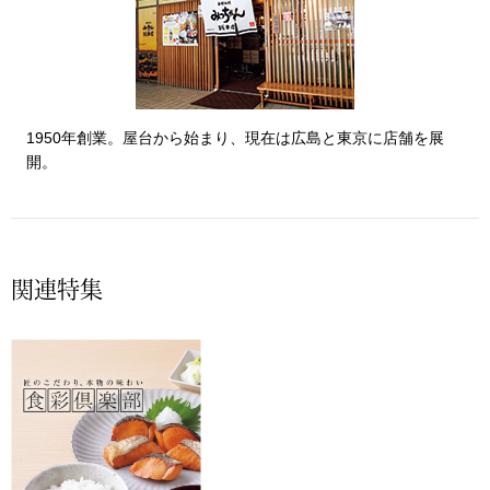
〈セイコー〉マウリッツハイス美術館公認フェ
その他
ルメールオマージュウオッチ
ブランド
和装
1950年創業。屋台から始まり、現在は広島と東京に店舗を展
開。
特集
和装小物
その他
ティ
すべて見る
関連特集
ケア
その他
ア
おすすめブラ