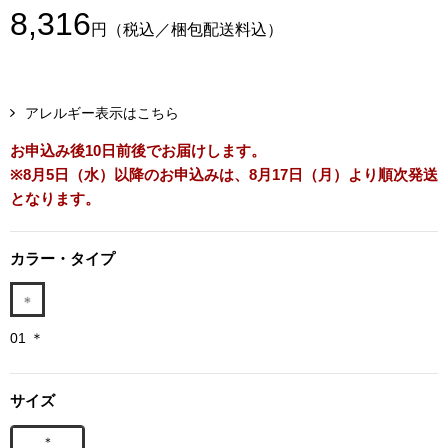
8,316
ボトムス
円
（税込／梱包配送料込）
パンツ／スラッ
アレルギー表示はこちら
ショート･クロ
お申込み後10日前後でお届けします。
※8月5日（水）以降のお申込みは、8月17日（月）より順次発送
デニム
となります。
その他
カラー・タイプ
ルーム･アン
01 ＊
ルームウェア／
サイズ
BOGARD 最新号はこちら
アンダーウェア
＊