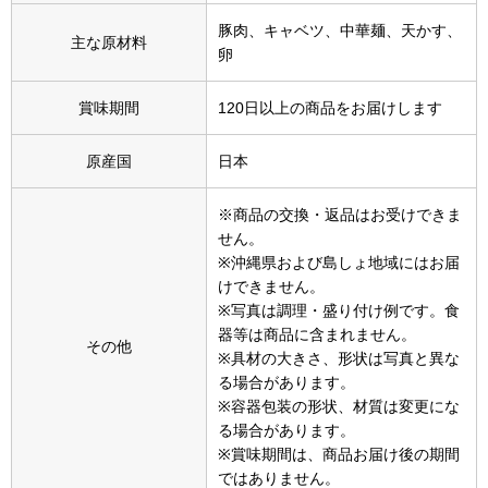
その他
豚肉、キャベツ、中華麺、天かす、
主な原材料
特集
卵
ウオッチ／ア
賞味期間
120日以上の商品をお届けします
ホビー
すべて見る
原産国
日本
ウオッチ
※商品の交換・返品はお受けできま
ネックレス
せん。
ック
※沖縄県および島しょ地域にはお届
ブレスレット
けできません。
※写真は調理・盛り付け例です。食
器等は商品に含まれません。
その他
その他
※具材の大きさ、形状は写真と異な
･テーブルウェア
る場合があります。
※容器包装の形状、材質は変更にな
る場合があります。
ファッション
※賞味期間は、商品お届け後の期間
ではありません。