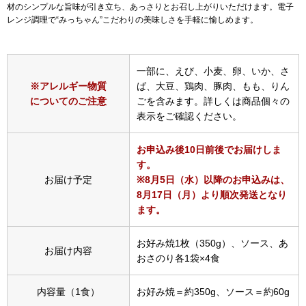
スニーカー
材のシンプルな旨味が引き立ち、あっさりとお召し上がりいただけます。電子
レンジ調理で“みっちゃん”こだわりの美味しさを手軽に愉しめます。
ブーツ
一部に、えび、小麦、卵、いか、さ
サンダル
※アレルギー物質
ば、大豆、鶏肉、豚肉、もも、りん
についてのご注意
ごを含みます。詳しくは商品個々の
その他
表示をご確認ください。
お申込み後10日前後でお届けしま
す。
財布／小物
お届け予定
※8月5日（水）以降のお申込みは、
8月17日（月）より順次発送となり
財布／コインケ
ます。
お好み焼1枚（350g）、ソース、あ
革小物
お届け内容
おさのり各1袋×4食
Miss Kyouko／ミスキョウコ
ポーチ
内容量（1食）
お好み焼＝約350g、ソース＝約60g
ブランド