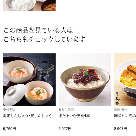
ザ･ノース･フ
ップ
ヘリーハンセン
ンス
この商品を見ている人は
カンタベリー
こちらもチェックしています
金谷製靴
ヘンリーコット
おすすめ特集
【特集】Trave
中村孝明
食彩倶楽部
銀座 梅林
海老しんじょう･蟹しんじょう
ほたるいか姿煮4本
国産ヒレ肉の
【特集】cante
6,760円
6,022円
8,607円