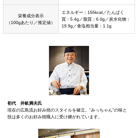
帽子
キッズ
エネルギー：155kcal／たんぱく
栄養成分表示
ネクタイ
芸品
質：5.4g／脂質：6.0g／炭水化物：
（100gあたり／推定値）
19.9g／食塩相当量：1.1g
マフラー／スヌ
スカーフ／スト
手袋
ベルト
靴下
初代 井畝満夫氏
現在の広島流お好み焼のスタイルを確立。“みっちゃん”の味と
技は多くのお好み焼職人に受け継がれています。
サングラス／メ
傘／日傘