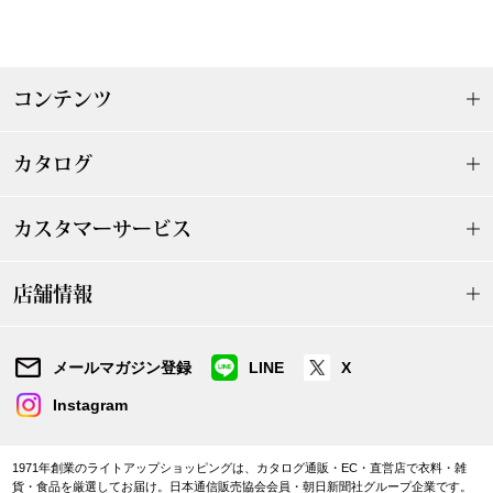
【特集】HELL
コンテンツ
おすすめカタ
Salon de GRANDGRIS
カタログ
BOGARD August
ブランド
BOGARD July 2
カスタマーサービス
特集
RUGLOG 2026 
店舗情報
すべて見る
メールマガジン登録
LINE
X
アウター
Instagram
ジャケット
1971年創業のライトアップショッピングは、カタログ通販・EC・直営店で衣料・雑
ビール／酒
貨・食品を厳選してお届け。日本通信販売協会会員・朝日新聞社グループ企業です。
コート