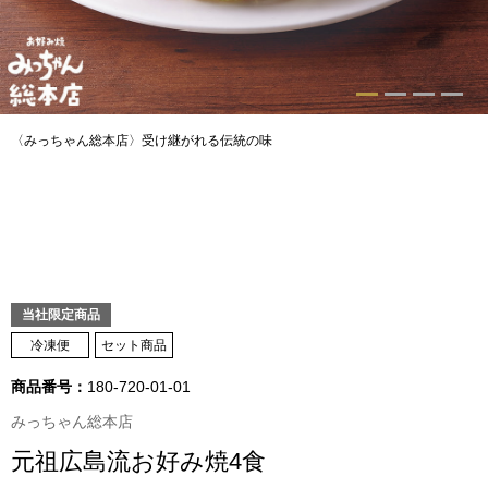
トップス
Tシャツ／カッ
物
ポロシャツ
〈みっちゃん総本店〉受け継がれる伝統の味
／アクセサリー
シャツ
ョン雑貨
トレーナー／パ
セーター／カー
当社限定商品
冷凍便
セット商品
ベスト
商品番号：
180-720-01-01
みっちゃん総本店
その他
元祖広島流お好み焼4食