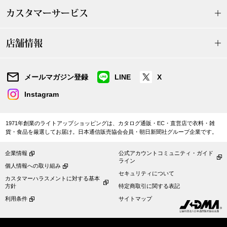
帽子
キッズ
カスタマーサービス
ネクタイ
芸品
店舗情報
マフラー／スヌ
メールマガジン登録
LINE
X
スカーフ／スト
Instagram
手袋
1971年創業のライトアップショッピングは、カタログ通販・EC・直営店で衣料・雑
貨・食品を厳選してお届け。日本通信販売協会会員・朝日新聞社グループ企業です。
ベルト
企業情報
公式アカウントコミュニティ・ガイド
ライン
靴下
個人情報への取り組み
セキュリティについて
カスタマーハラスメントに対する基本
方針
特定商取引に関する表記
サングラス／メ
利用条件
サイトマップ
傘／日傘