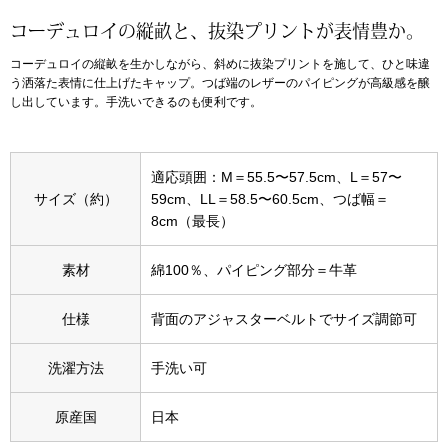
コーデュロイの縦畝と、抜染プリントが表情豊か。
アンダーウェア
リュック･バッ
コーデュロイの縦畝を生かしながら、斜めに抜染プリントを施して、ひと味違
う洒落た表情に仕上げたキャップ。つば端のレザーのパイピングが高級感を醸
ボストンバッグ
し出しています。手洗いできるのも便利です。
スーツケース／
適応頭囲：M＝55.5〜57.5cm、L＝57〜
サイズ（約）
59cm、LL＝58.5〜60.5cm、つば幅＝
物
その他
8cm（最長）
／アクセサリー
素材
綿100％、パイピング部分＝牛革
シューズ
ョン雑貨
仕様
背面のアジャスターベルトでサイズ調節可
スリップオン
洗濯方法
手洗い可
レースアップ
原産国
日本