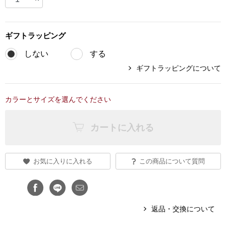
ブランド
その他
ギフト
ラッピング
特集
しない
する
バッグ
ギフトラッピングについて
カタログ
トートバッグ
カラーとサイズを選んでください
ス
すべて見る
ハンドバッグ
カートに入れる
ショルダーバッ
お気に入りに入れる
この商品について質問
ブリーフケース
ス／チュニック
クラッチバッグ
返品・交換について
ボディバッグ