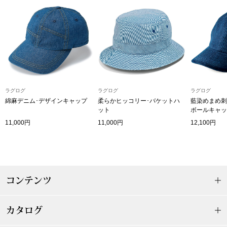
その他
特集
ウオッチ／ア
ホビー
すべて見る
ウオッチ
ラグログ
ラグログ
ラグログ
綿麻デニム･デザインキャップ
柔らかヒッコリー･バケットハ
藍染めまめ刺
ネックレス
ット
ボールキャッ
ック
11,000円
11,000円
12,100円
ブレスレット
その他
･テーブルウェア
コンテンツ
ファッション
カタログ