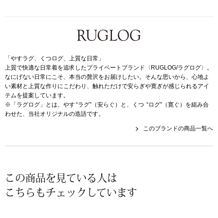
スニーカー
ブーツ
サンダル
「やすラグ、くつログ、上質な日常」
上質で快適な日常着を追求したプライベートブランド〈RUGLOG/ラグログ〉。
なにげない日常にこそ、本当の贅沢をお届けしたい。そんな思いから、心地よ
その他
い素材と上質な作りにこだわり、触れただけで安らぎや寛ぎが感じられるアイ
テムを提案しています。
※「ラグログ」とは、やす “ラグ”（安らぐ）と、くつ “ログ”（寛ぐ）を組み合
わせた、当社オリジナルの造語です。
財布／小物
このブランドの商品一覧へ
財布／コインケ
革小物
この商品を見ている人は
Miss Kyouko／ミスキョウコ
こちらもチェックしています
ポーチ
ブランド