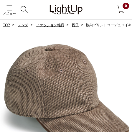
0
メニュー
TOP
メンズ
ファッション雑貨
帽子
抜染プリントコーデュロイキ
戻る
アウター
すべて見る
ジャケット
コート
ブルゾン
アンダーウェア
その他