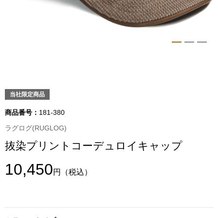
トップス
Tシャツ／カッ
物
ポロシャツ
／アクセサリー
シャツ
当社限定商品
ョン雑貨
トレーナー／パ
商品番号：
181-380
ラグログ(RUGLOG)
セーター／カー
抜染プリントコーデュロイキャップ
ベスト
10,450
円
（税込）
その他