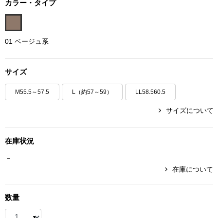
カラー・タイプ
ボトムス
パンツ／スラッ
01 ベージュ系
ショート･クロ
サイズ
デニム
M55.5～57.5
L（約57～59）
LL58.560.5
サイズについて
その他
在庫状況
ルーム･アン
－
在庫について
ルームウェア／
数量
BOGARD 最新号はこちら
アンダーウェア