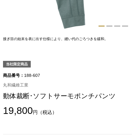
トップス
Tシャツ／カッ
物
ポロシャツ
接ぎ目の始末を表に出す仕様により、縫い代のごろつきを緩和。
／アクセサリー
シャツ
ョン雑貨
当社限定商品
トレーナー／パ
商品番号：
188-607
セーター／カー
丸和繊維工業
動体裁断･ソフトサーモポンチパンツ
ベスト
19,800
円
（税込）
その他