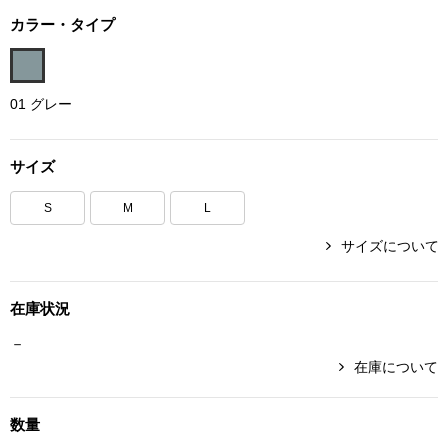
ボトムス
カラー・タイプ
パンツ／スラッ
01 グレー
ショート･クロ
サイズ
デニム
S
M
L
その他
サイズについて
在庫状況
ルーム･アン
－
在庫について
ルームウェア／
数量
BOGARD 最新号はこちら
アンダーウェア