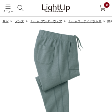
0
メニュー
TOP
メンズ
ルーム･アンダーウェア
ルームウェア／パジャマ
動
戻る
アウター
すべて見る
ジャケット
コート
ブルゾン
アンダーウェア
その他