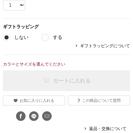
ブランド
その他
特集
ギフト
ラッピング
バッグ
しない
する
カタログ
ギフトラッピングについて
トートバッグ
カラーとサイズを選んでください
ス
すべて見る
ハンドバッグ
カートに入れる
ショルダーバッ
ブリーフケース
お気に入りに入れる
この商品について質問
ス／チュニック
クラッチバッグ
返品・交換について
ボディバッグ