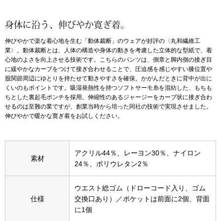
アンダーウェア
リュック･バッ
身体に沿う、伸びやか寛ぎ着。
伸びやかで楽な着心地を生む「動体裁断」のウェアが好評の〈丸和繊維工
ボストンバッグ
業〉。動体裁断とは、人体の構造や身体の動きを考慮した立体的な型紙で、着
心地のよさを向上させる技術です。こちらのパンツは、側章と脚内側の接ぎ目
に緩やかなカーブをつけて接ぎ合わせることで、圧迫感を感じやすい膝位置や
スーツケース／
股関節周辺にゆとりを持たせて動きやすさを確保。かがんだときに背中が出に
くいのもポイントです。吸湿発熱性を持つソフトサーモ糸を混紡した、もちも
ちとした裏起毛ポンチを採用。伸縮性のあるジャージーをカーブ状に接ぎ合わ
物
その他
せるのは至難の業ですが、創業当時から培った同社の技術で実現させました。
伸びやかで暖かな寛ぎ着をお試しください。
／アクセサリー
シューズ
アクリル44％、レーヨン30％、ナイロン
ョン雑貨
素材
24％、ポリウレタン2％
スリップオン
ウエスト総ゴム（ドローコード入り、ゴム
レースアップ
仕様
交換口あり）／ポケットは前面に2個、背面
に1個