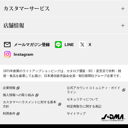
カスタマーサービス
〈セイコー〉マウリッツハイス美術館公認フェ
その他
ルメールオマージュウオッチ
店舗情報
ブランド
和装
メールマガジン登録
LINE
X
特集
和装小物
Instagram
その他
ティ
すべて見る
1971年創業のライトアップショッピングは、カタログ通販・EC・直営店で衣料・雑
貨・食品を厳選してお届け。日本通信販売協会会員・朝日新聞社グループ企業です。
ケア
企業情報
公式アカウントコミュニティ・ガイド
その他
ライン
個人情報への取り組み
セキュリティについて
ア
カスタマーハラスメントに対する基本
方針
特定商取引に関する表記
おすすめブラ
利用条件
サイトマップ