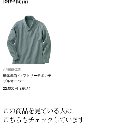
関連商品
その他
特集
ウオッチ／ア
ホビー
すべて見る
ウオッチ
ネックレス
丸和繊維工業
ック
動体裁断･ソフトサーモポンチ
ブレスレット
プルオーバー
22,000円（税込）
その他
･テーブルウェア
この商品を見ている人は
ファッション
こちらもチェックしています