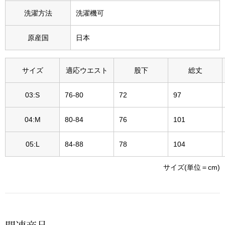
スニーカー
洗濯方法
洗濯機可
ブーツ
原産国
日本
サンダル
サイズ
適応ウエスト
股下
総丈
その他
03:S
76-80
72
97
04:M
80-84
76
101
財布／小物
05:L
84-88
78
104
財布／コインケ
サイズ(単位＝cm)
革小物
Miss Kyouko／ミスキョウコ
ポーチ
ブランド