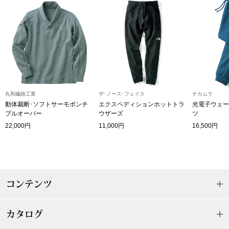
帽子
キッズ
ネクタイ
芸品
マフラー／スヌ
スカーフ／スト
丸和繊維工業
ザ･ノース･フェイス
ナカムラ
動体裁断･ソフトサーモポンチ
エクスペディションホットトラ
光電子ウェー
手袋
プルオーバー
ウザーズ
ツ
22,000円
11,000円
16,500円
ベルト
靴下
コンテンツ
サングラス／メ
カタログ
傘／日傘