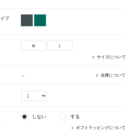
【特集】〈セイコー〉マウリッ
Miss Kyouko／ミスキョウコ
Salon de GRANDGRIS
【特集】食彩倶楽部
ツハイス美術館公認フェルメー
タイプ
おすすめブランド
おすすめブランド
おすすめブランド
ルオマージュウオッチ
BOGARD 最新号はこちら
リネアフレスコ
ベキュア グラン／プレミアム
食彩倶楽部
おすすめブランド
ヤッコマリカルド
メイクプロポーション
M
L
おすすめブランド
セイコー
銀座花菱
ネイチャーマジック
サイズについて
おすすめ特集
ソニー
ミスキョウコ
かづきれいこ
ザ･ノース･フェイス
コラントッテ
ベアー
レフィーネ
【特集】〈銀座 梅林〉国産ヒレ肉
ヘリーハンセン
在庫について
－
の特製カツ丼の具
Fabric by ベストオブモリス
カンタベリー
フェイラー
【特集】ご飯のお供
金谷製靴
おすすめ特集
おすすめ特集
【特集】おうちご飯、おうち飲み
ヘンリーコットンズ
【特集】ゆったりサイズ for Ladies
【特集】当社限定ビューティーアイ
おすすめ特集
テム
【特集】ベーシックアイテム for
しない
する
おすすめ特集
Ladies
【特集】VECUA GRAND PREMIUM
【特集】William Morris／ウィリア
グ
ム･モリス
ギフトラッピングについて
【特集】〈ロングウォーク〉カラフ
【特集】五島の椿