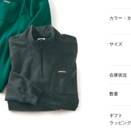
傘／日傘
ェア
ウオッチ
その他
財布／小物
ネックレス
カラー・
ブレスレット
和装
その他
財布／コインケース
革小物
ポーチ
着物／浴衣
ファッション雑貨
サイズ
その他
和装小物
バッグ
その他
帽子
ウオッチ／アクセサリー
ネクタイ
その他
マフラー／スヌード
在庫状況
スカーフ／ストール
ウオッチ
手袋
ネックレス
ベルト
ブレスレット
数量
靴下
リング
サングラス／メガネ
イヤリング／ピアス
バッグ
傘／日傘
ブローチ
ギフト
その他
その他
ラッピン