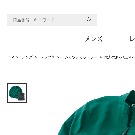
メンズ
レ
TOP
メンズ
トップス
Tシャツ／カットソー
大人のあったかハ
すべてのメンズアイテム
すべてのレディスアイテム
すべてのホーム&ホビーアイテム
すべてのビューティアイテム
すべてのグルメアイテム
アウター
アウター
家具
フェイスケア
食品
ルーム･アンダーウ
ボトムス
キッチン･テーブル
メイクアップ
頒布会
ジャケット
ジャケット
テーブル／椅子･座椅子
ルームウェア／パジャマ
スカート
テーブルウェア
コート
コート
収納家具
アンダーウェア
パンツ／スラックス
調理器具
ボディケア
ワイン／ビール／酒
フレグランス
ブルゾン
ブルゾン
その他
その他
ワイド･ガウチョパンツ
キッチン雑貨
その他
その他
レギンス／スパッツ
その他
ショート･クロップドパン
ファブリック
バッグ
ヘアケア
その他
その他
その他
トップス
トップス
家電
クッション／座布団
トートバッグ