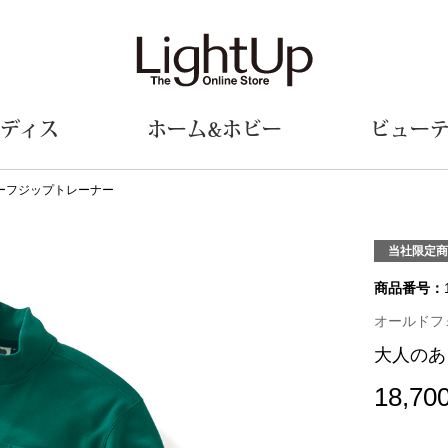
ディス
ホーム&ホビー
ビュー
ーフジップトレーナー
ェア
ウェア
財布／小物
シューズ
美術･工芸品
定期便
和装
ファッシ
当社限定商
商品番号：
財布／コインケース
スリップオン
和装小物
帽子
革小物
レースアップ
その他
マフラー／ス
オールドフォ
ポーチ
パンプス
スカーフ／ス
大人のあ
その他
スニーカー
手袋
その他
ツ
ブーツ
ベルト
18,70
サンダル
靴下
ウオッチ／アクセサリー
その他
サングラス／