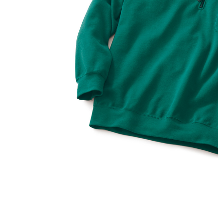
ルーム･アンダーウ
Tシャツ／カットソー
Tシャツ／カットソー
ブランケット／ソファカバー
ハンドバッグ
生活家電
ポロシャツ
ポロシャツ
カーペット／ラグ／マット
ショルダーバッグ
キッチン家電
シャツ
シャツ／ブラウス
寝具
ブリーフケース
ルームウェア／パジャマ
AV機器
トレーナー／パーカ
タンクトップ／キャミソール
カーテン／のれん／簾
クラッチバッグ
アンダーウェア
その他
セーター／カーディガン
トレーナー／パーカ
その他
ボディバッグ
その他
ベスト
セーター
リュック･バックパック
ホビー･キッズ
その他
カーディガン／アンサンブル
ボストンバッグ
生活雑貨
バッグ
ベスト
スーツケース／キャリー
ホビー／玩具
スーツ
その他
ボトムス
インテリアアート･ルームアクセ
トートバッグ
人形／ぬいぐるみ
その他
サリー
ハンドバッグ
光学機器
クロック／気象計
シューズ
パンツ／スラックス
ショルダーバッグ
ステーショナリー
バス･トイレタリー
ワンピース／チュニック
ショート･クロップドパンツ
クラッチバッグ
AVソフト／書籍／図録
ランドリー
デニム
スリップオン
ボディバッグ
アウトドア･スポーツ用品
掃除用品
その他
ワンピース
レースアップ
リュック･バックパック
その他
スリッパ／ルームシューズ
シャツワンピース
スニーカー
ボストンバッグ
防災･防犯用品
チュニック
ブーツ
スーツケース／キャリー
ガーデニング
サンダル
その他
和のインテリア小物
その他
仏具／香