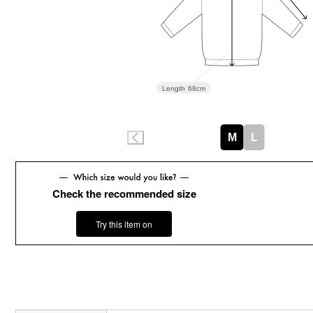
Length
68cm
M
L
Check the recommended size
Try this item on