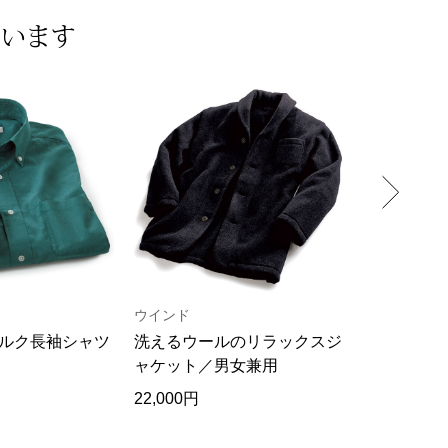
ています
ウインド
STILL BY H
ルク長袖シャツ
洗えるウールのリラックスジ
太番手強撚
ャケット／男女兼用
オーバー
22,000円
18,700円