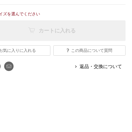
【特集】Travel Partner／トラベル
ルボタンのアルパカ混ニット
【特集】使いやすさを追求した 防
パートナー
災用品
イズを選んでください
【特集】canterbury／カンタベリー
【特集】ギフトセレクション
【特集】HELLY HANSEN／ヘリー
カートに入れる
ハンセン
お気に入りに入れる
この商品について質問
おすすめカタログ
BOGARD August 2026 vol.181
返品・交換について
BOGARD July 2026 vol.180
RUGLOG 2026 Summer Vol.30