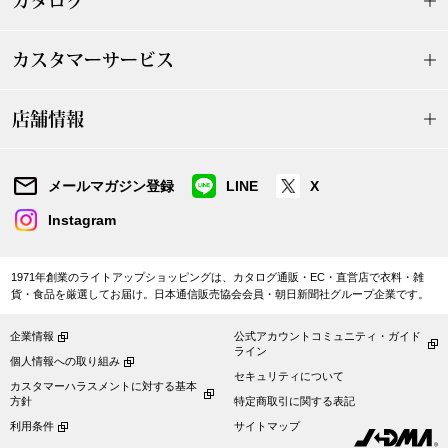
カタログ
ザ･ノース･フ
ップ
ヘリーハンセン
カスタマーサービス
ンス
カンタベリー
店舗情報
金谷製靴
メールマガジン登録
LINE
X
ヘンリーコット
Instagram
1971年創業のライトアップショッピングは、カタログ通販・EC・直営店で衣料・雑
貨・食品を厳選してお届け。日本通信販売協会会員・朝日新聞社グループ企業です。
おすすめ特集
企業情報
公式アカウントコミュニティ・ガイド
【特集】Trave
ライン
個人情報への取り組み
セキュリティについて
カスタマーハラスメントに対する基本
方針
特定商取引に関する表記
【特集】cante
利用条件
サイトマップ