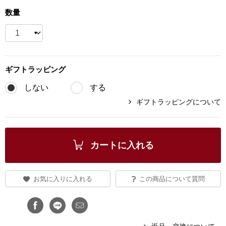
数量
ブランド
その他
特集
バッグ
ギフト
ラッピング
カタログ
トートバッグ
しない
する
ギフトラッピングについて
ス
すべて見る
ハンドバッグ
ショルダーバッ
カートに入れる
ブリーフケース
お気に入りに入れる
この商品について質問
ス／チュニック
クラッチバッグ
ボディバッグ