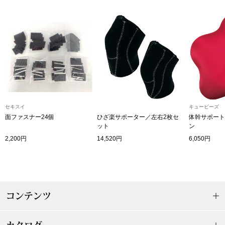
〈セイコー〉マウリッツハイス美術館公認フェ
その他
ルメールオマージュウオッチ
ブランド
和装
特集
和装小物
セキスイ
キュービーズ
その他
面ファスナー24個
ひざ楽サポーター／左右2枚セ
体幹サポート
ティ
すべて見る
ット
ン
2,200円
14,520円
6,050円
ケア
その他
ア
コンテンツ
おすすめブラ