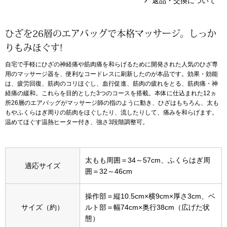
返品・交換について
アンダーウェア
リュック･バッ
ひざを26層のエアバッグで本格マッサージ。しっか
りもみほぐす!
ボストンバッグ
自宅で手軽にひざの神経痛や筋肉痛を和らげるために開発された人気のひざ専
用のマッサージ器を、便利なコードレスに刷新したのが本品です。効果・効能
スーツケース／
は、疲労回復、筋肉のコリほぐし、血行促進、筋肉の疲れをとる、筋肉痛・神
経痛の緩和。これらを目的とした3つのコースを搭載。本体に仕込まれた12ヵ
所26層のエアバッグがマッサージ師の指のように動き、ひざはもちろん、太も
物
その他
もやふくらはぎ周りの筋肉をほぐしたり、流したりして、痛みを和らげます。
温めてほぐす温熱ヒーター付き、強さ3段階調整可。
／アクセサリー
シューズ
ョン雑貨
太もも周囲＝34～57cm、ふくらはぎ周
適応サイズ
囲＝32～46cm
スリップオン
操作部＝縦10.5cm×横9cm×厚さ3cm、ベ
レースアップ
サイズ（約）
ルト部＝幅74cm×奥行38cm（広げた状
態）