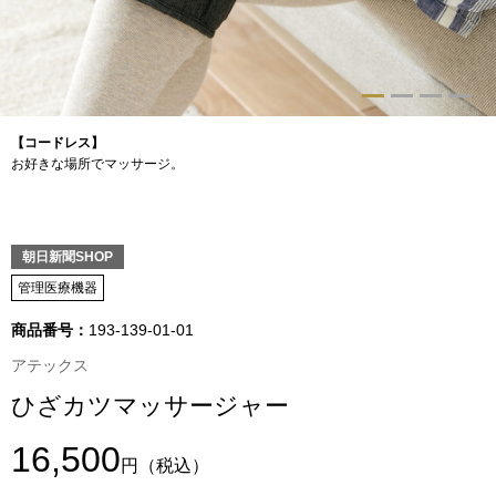
トップス
Tシャツ／カッ
物
ポロシャツ
【コードレス】
／アクセサリー
お好きな場所でマッサージ。
シャツ
ョン雑貨
トレーナー／パ
朝日新聞SHOP
管理医療機器
セーター／カー
商品番号：
193-139-01-01
アテックス
ベスト
ひざカツマッサージャー
その他
16,500
円
（税込）