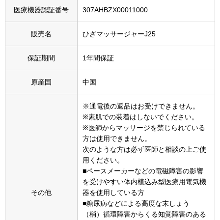
その他
医療機器認証番号
307AHBZX00011000
特集
販売名
ひざマッサージャーJ25
ウオッチ／ア
保証期間
1年間保証
ホビー
すべて見る
ウオッチ
原産国
中国
ネックレス
※通電後の返品はお受けできません。
※素肌での装着はしないでください。
ック
※医師からマッサージを禁じられている
ブレスレット
方は使用できません。
次のような方は必ず医師と相談の上ご使
その他
用ください。
･テーブルウェア
■ペースメーカーなどの電磁障害の影響
を受けやすい体内植込み型医療用電気機
その他
器を使用している方
ファッション
■糖尿病などによる高度な末しょう
（梢）循環障害からくる知覚障害のある