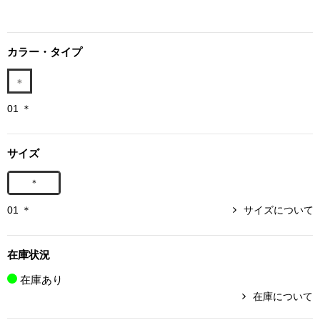
ボトムス
カラー・タイプ
パンツ／スラッ
ショート･クロ
01 ＊
デニム
サイズ
その他
＊
01 ＊
サイズについて
ルーム･アン
在庫状況
ルームウェア／
在庫あり
在庫について
BOGARD 最新号はこちら
アンダーウェア