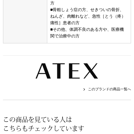
帽子
キッズ
方
■骨粗しょう症の方、せきついの骨折、
ねんざ、肉離れなど、急性［とう（疼）
ネクタイ
芸品
痛性］患者の方
■その他、体調不良のある方や、医療機
マフラー／スヌ
関で治療中の方
スカーフ／スト
手袋
ベルト
このブランドの商品一覧へ
靴下
サングラス／メ
この商品を見ている人は
こちらもチェックしています
傘／日傘