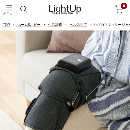
0
メニュー
TOP
ホーム&ホビー
生活雑貨
ヘルスケア
ひざカツマッサージャ
戻る
アウター
すべて見る
ジャケット
コート
ブルゾン
アンダーウェア
その他