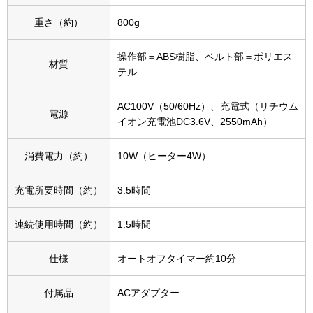
スニーカー
重さ（約）
800g
ブーツ
操作部＝ABS樹脂、ベルト部＝ポリエス
材質
テル
サンダル
AC100V（50/60Hz）、充電式（リチウム
電源
その他
イオン充電池DC3.6V、2550mAh）
消費電力（約）
10W（ヒーター4W）
財布／小物
充電所要時間（約）
3.5時間
財布／コインケ
連続使用時間（約）
1.5時間
革小物
仕様
オートオフタイマー約10分
Miss Kyouko／ミスキョウコ
ポーチ
付属品
ACアダプター
ブランド