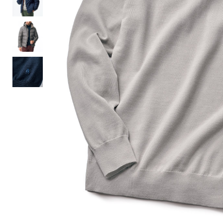
ルーム･アンダーウ
Tシャツ／カットソー
Tシャツ／カットソー
ブランケット／ソファカバー
ハンドバッグ
生活家電
ポロシャツ
ポロシャツ
カーペット／ラグ／マット
ショルダーバッグ
キッチン家電
シャツ
シャツ／ブラウス
寝具
ブリーフケース
ルームウェア／パジャマ
AV機器
トレーナー／パーカ
タンクトップ／キャミソール
カーテン／のれん／簾
クラッチバッグ
アンダーウェア
その他
セーター／カーディガン
トレーナー／パーカ
その他
ボディバッグ
その他
ベスト
セーター
リュック･バックパック
ホビー･キッズ
その他
カーディガン／アンサンブル
ボストンバッグ
生活雑貨
バッグ
ベスト
スーツケース／キャリー
ホビー／玩具
スーツ
その他
ボトムス
インテリアアート･ルームアクセ
トートバッグ
人形／ぬいぐるみ
その他
サリー
ハンドバッグ
光学機器
クロック／気象計
シューズ
パンツ／スラックス
ショルダーバッグ
ステーショナリー
バス･トイレタリー
ワンピース／チュニック
ショート･クロップドパンツ
クラッチバッグ
AVソフト／書籍／図録
ランドリー
デニム
スリップオン
ボディバッグ
アウトドア･スポーツ用品
掃除用品
その他
ワンピース
レースアップ
リュック･バックパック
その他
スリッパ／ルームシューズ
シャツワンピース
スニーカー
ボストンバッグ
防災･防犯用品
チュニック
ブーツ
スーツケース／キャリー
ガーデニング
サンダル
その他
和のインテリア小物
その他
仏具／香