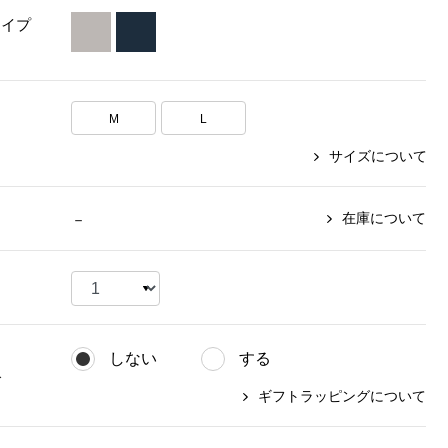
タイプ
【特集】〈セイコー〉マウリッ
Miss Kyouko／ミスキョウコ
Salon de GRANDGRIS
【特集】食彩倶楽部
ツハイス美術館公認フェルメー
おすすめブランド
おすすめブランド
おすすめブランド
ルオマージュウオッチ
M
L
BOGARD 最新号はこちら
リネアフレスコ
ベキュア グラン／プレミアム
食彩倶楽部
おすすめブランド
ヤッコマリカルド
メイクプロポーション
サイズについて
おすすめブランド
セイコー
銀座花菱
ネイチャーマジック
おすすめ特集
ソニー
ミスキョウコ
かづきれいこ
在庫について
－
ザ･ノース･フェイス
コラントッテ
ベアー
レフィーネ
【特集】〈銀座 梅林〉国産ヒレ肉
ヘリーハンセン
の特製カツ丼の具
Fabric by ベストオブモリス
カンタベリー
フェイラー
【特集】ご飯のお供
金谷製靴
おすすめ特集
おすすめ特集
【特集】おうちご飯、おうち飲み
ヘンリーコットンズ
【特集】ゆったりサイズ for Ladies
【特集】当社限定ビューティーアイ
しない
する
おすすめ特集
テム
グ
【特集】ベーシックアイテム for
ギフトラッピングについて
おすすめ特集
Ladies
【特集】VECUA GRAND PREMIUM
【特集】William Morris／ウィリア
ム･モリス
【特集】〈ロングウォーク〉カラフ
【特集】五島の椿