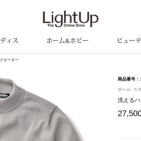
ディス
ホーム&ホビー
ビュー
クセーター
ェア
ウェア
財布／小物
シューズ
美術･工芸品
定期便
和装
ファッシ
商品番号：
ポール･スチュ
財布／コインケース
スリップオン
和装小物
帽子
洗えるハ
革小物
レースアップ
その他
マフラー／ス
ポーチ
パンプス
スカーフ／ス
27,50
その他
スニーカー
手袋
その他
ツ
ブーツ
ベルト
サンダル
靴下
ウオッチ／アクセサリー
その他
サングラス／