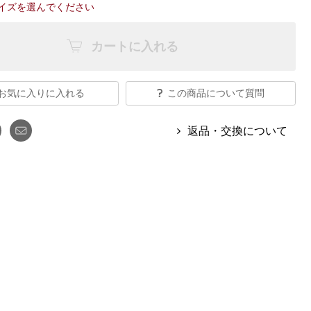
【特集】Travel Partner／トラベル
イズを選んでください
ルボタンのアルパカ混ニット
【特集】使いやすさを追求した 防
パートナー
災用品
【特集】canterbury／カンタベリー
カートに入れる
【特集】ギフトセレクション
【特集】HELLY HANSEN／ヘリー
ハンセン
お気に入りに入れる
この商品について質問
おすすめカタログ
返品・交換について
BOGARD August 2026 vol.181
BOGARD July 2026 vol.180
RUGLOG 2026 Summer Vol.30