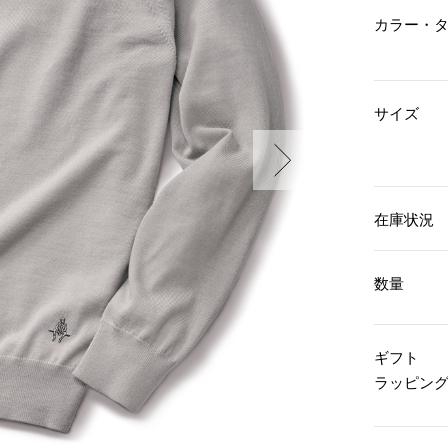
傘／日傘
ェア
ウオッチ
カラー・
その他
財布／小物
ネックレス
ブレスレット
和装
その他
財布／コインケース
革小物
サイズ
ポーチ
着物／浴衣
ファッション雑貨
その他
和装小物
バッグ
その他
帽子
ウオッチ／アクセサリー
ネクタイ
在庫状況
その他
マフラー／スヌード
スカーフ／ストール
ウオッチ
手袋
ネックレス
数量
ベルト
ブレスレット
靴下
リング
サングラス／メガネ
イヤリング／ピアス
ギフト
バッグ
傘／日傘
ブローチ
ラッピン
その他
その他