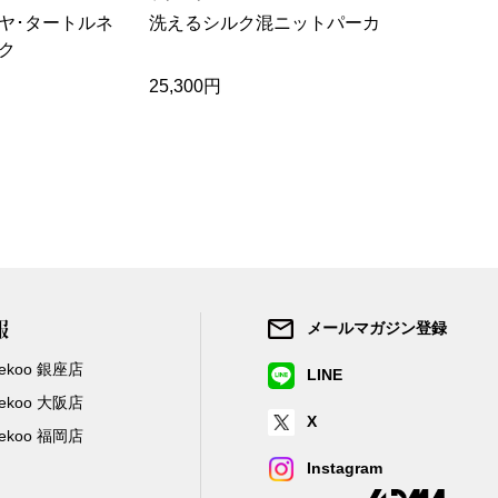
ヤ･タートルネ
洗えるシルク混ニットパーカ
洗えるカシ
ク
ター
25,300円
29,700円
報
メールマガジン登録
/Zekoo 銀座店
LINE
/Zekoo 大阪店
X
/Zekoo 福岡店
Instagram