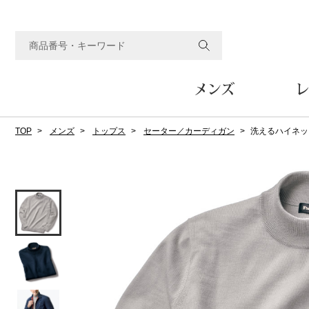
メンズ
レ
TOP
メンズ
トップス
セーター／カーディガン
洗えるハイネッ
すべてのメンズアイテム
すべてのレディスアイテム
すべてのホーム&ホビーアイテム
すべてのビューティアイテム
すべてのグルメアイテム
アウター
アウター
家具
フェイスケア
食品
ルーム･アンダーウ
ボトムス
キッチン･テーブル
メイクアップ
頒布会
ジャケット
ジャケット
テーブル／椅子･座椅子
ルームウェア／パジャマ
スカート
テーブルウェア
コート
コート
収納家具
アンダーウェア
パンツ／スラックス
調理器具
ボディケア
ワイン／ビール／酒
フレグランス
ブルゾン
ブルゾン
その他
その他
ワイド･ガウチョパンツ
キッチン雑貨
その他
その他
レギンス／スパッツ
その他
ショート･クロップドパン
ファブリック
バッグ
ヘアケア
その他
その他
その他
トップス
トップス
家電
クッション／座布団
トートバッグ