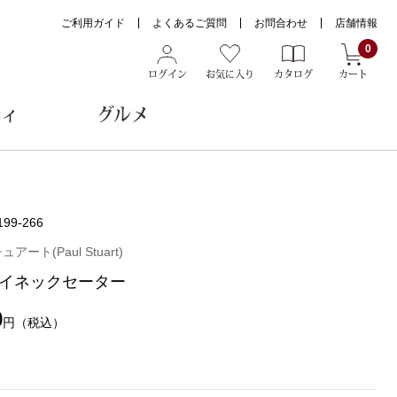
ご利用ガイド
よくあるご質問
お問合わせ
店舗情報
0
ログイン
お気に入り
カタログ
カート
ティ
グルメ
ョン雑貨
199-266
アート(Paul Stuart)
イネックセーター
ヌード
トール
0
円
（税込）
メガネ