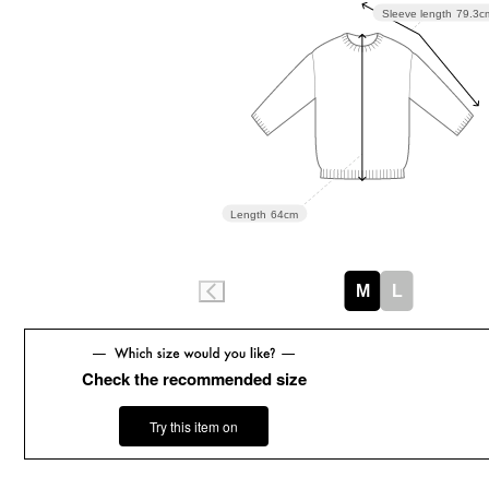
Sleeve length
79.3c
Length
64cm
M
L
Check the recommended size
Try this item on