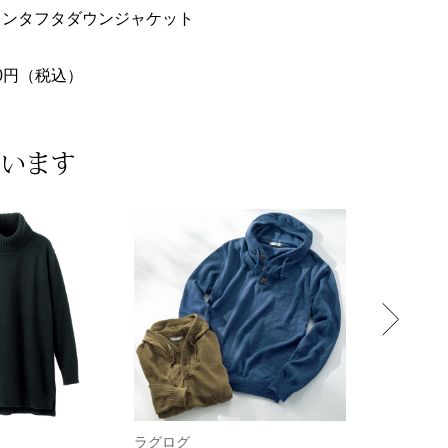
ロンタフタダウンジャケット
ブラッシュドコットン･
ラックス
000円（税込）
44,000円（税込）
ています
ラグログ
スパイラル