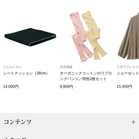
その他
特集
ウオッチ／ア
ホビー
すべて見る
ウオッチ
ネックレス
ジェルトロン
天衣無縫
リネアフレスコ
シートクッション（38cm）
オーガニックコットンのリブロ
ジョーゼット
ック
ングパンツ／同色2枚セット
ブレスレット
14,000円
9,900円
15,400円
その他
･テーブルウェア
コンテンツ
ファッション