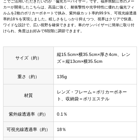
こでご活用いただきたいのが「偏光カーバイザー」です。福井県鯖江市のメー
カーが開発したこちらは、高温に強く、耐衝撃性や光学特性に優れた偏光フィ
ルムを2枚のポリカーボネートで挟み、紫外線カット率約99.9％、可視光線透過
アンダーウェア
リュック･バッ
率約18％を実現しました。眩しさをしっかり抑えつつ、視界はクリアで快適。
ワイドな設計で、広い視野を確保できます。車のサンバイザーに簡単に取り付
けられ、角度はお好みで8段階に調節できます。
ボストンバッグ
スーツケース／
縦15.5cm×横35.5cm×厚さ4cm、レン
サイズ（約）
ズ＝縦13cm×横35.5cm
物
その他
重さ（約）
135g
／アクセサリー
シューズ
レンズ・フレーム＝ポリカーボネー
材質
ョン雑貨
ト、収納袋＝ポリエステル
スリップオン
紫外線透過率（約）
0.1％
レースアップ
可視光線透過率（約）
18％