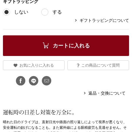
ギフト
ラッピング
ブランド
その他
しない
する
ギフトラッピングについて
特集
バッグ
カタログ
カートに入れる
トートバッグ
ス
お気に入りに入れる
この商品について質問
すべて見る
ハンドバッグ
ショルダーバッ
返品・交換について
ブリーフケース
運転時の日差し対策を万全に。
ス／チュニック
クラッチバッグ
晴れた日のドライブは、直射日光や路面の照り返しによって視界が悪くなり、
安全運転の妨げになることも。また紫外線による眼精疲労も見逃せません。そ
ボディバッグ