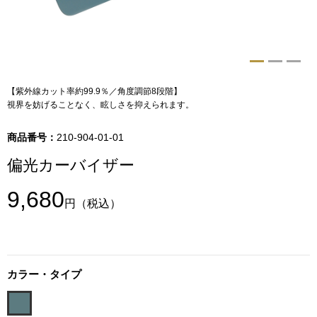
トップス
Tシャツ／カッ
物
ポロシャツ
【紫外線カット率約99.9％／角度調節8段階】
／アクセサリー
視界を妨げることなく、眩しさを抑えられます。
シャツ
商品番号：
210-904-01-01
ョン雑貨
トレーナー／パ
偏光カーバイザー
9,680
セーター／カー
円
（税込）
ベスト
カラー・タイプ
その他