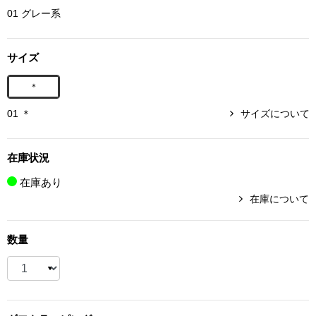
01 グレー系
ボトムス
パンツ／スラッ
サイズ
＊
ショート･クロ
01 ＊
サイズについて
デニム
在庫状況
その他
在庫あり
在庫について
ルーム･アン
数量
ルームウェア／
BOGARD 最新号はこちら
アンダーウェア