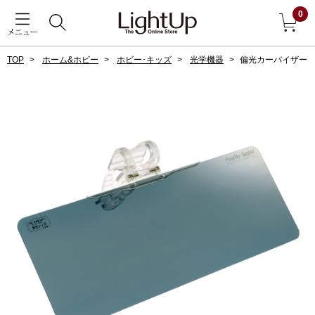
0
メニュー
TOP
ホーム&ホビー
ホビー･キッズ
光学機器
偏光カーバイザー
戻る
アウター
すべて見る
ジャケット
コート
ブルゾン
アンダーウェア
その他