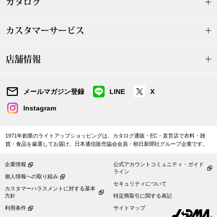
カタログ
帽子
キッズ
ネクタイ
芸品
カスタマーサービス
マフラー／スヌ
店舗情報
スカーフ／スト
メールマガジン登録
LINE
X
手袋
Instagram
ベルト
1971年創業のライトアップショッピングは、カタログ通販・EC・直営店で衣料・雑
貨・食品を厳選してお届け。日本通信販売協会会員・朝日新聞社グループ企業です。
靴下
企業情報
公式アカウントコミュニティ・ガイド
ライン
個人情報への取り組み
サングラス／メ
セキュリティについて
カスタマーハラスメントに対する基本
方針
特定商取引に関する表記
利用条件
サイトマップ
傘／日傘