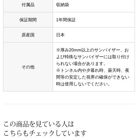
スニーカー
付属品
収納袋
ブーツ
保証期間
1年間保証
サンダル
原産国
日本
※厚み20mm以上のサンバイザー、お
その他
よび特殊なサンバイザーには取り付け
られない場合があります。
その他
※トンネル内や夕暮れ時、曇天時、夜
財布／小物
間等の安定した視界の確保ができない
時は使用しないでください。
財布／コインケ
革小物
Miss Kyouko／ミスキョウコ
この商品を見ている人は
ポーチ
こちらもチェックしています
ブランド