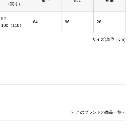
股下
総丈
裾幅
（実寸）
92-
64
96
26
100（118）
サイズ(単位＝cm)
このブランドの商品一覧へ