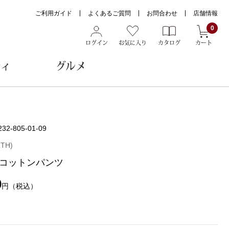
ご利用ガイド
よくあるご質問
お問合わせ
店舗情報
0
ログイン
お気に入り
カタログ
カート
ティ
グルメ
ョン雑貨
232-805-01-09
TH)
コットンパンツ
ヌード
トール
0
円
（税込）
メガネ