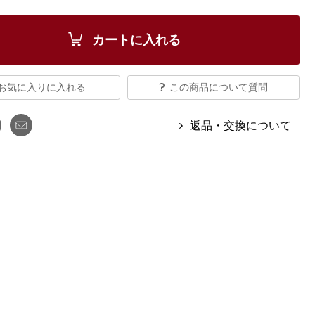
【特集】Travel Partner／トラベル
ルボタンのアルパカ混ニット
【特集】使いやすさを追求した 防
パートナー
災用品
【特集】canterbury／カンタベリー
カートに入れる
【特集】ギフトセレクション
【特集】HELLY HANSEN／ヘリー
ハンセン
お気に入りに入れる
この商品について質問
返品・交換について
おすすめカタログ
BOGARD August 2026 vol.181
BOGARD July 2026 vol.180
RUGLOG 2026 Summer Vol.30