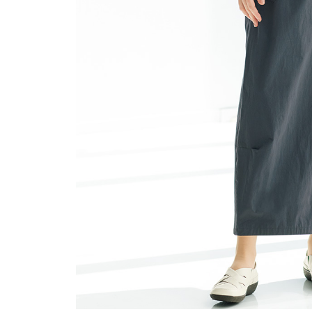
ルーム･アンダーウ
Tシャツ／カットソー
Tシャツ／カットソー
ブランケット／ソファカバー
ハンドバッグ
生活家電
ポロシャツ
ポロシャツ
カーペット／ラグ／マット
ショルダーバッグ
キッチン家電
シャツ
シャツ／ブラウス
寝具
ブリーフケース
ルームウェア／パジャマ
AV機器
トレーナー／パーカ
タンクトップ／キャミソール
カーテン／のれん／簾
クラッチバッグ
アンダーウェア
その他
セーター／カーディガン
トレーナー／パーカ
その他
ボディバッグ
その他
ベスト
セーター
リュック･バックパック
ホビー･キッズ
その他
カーディガン／アンサンブル
ボストンバッグ
生活雑貨
バッグ
ベスト
スーツケース／キャリー
ホビー／玩具
スーツ
その他
ボトムス
インテリアアート･ルームアクセ
トートバッグ
人形／ぬいぐるみ
その他
サリー
ハンドバッグ
光学機器
クロック／気象計
シューズ
パンツ／スラックス
ショルダーバッグ
ステーショナリー
バス･トイレタリー
ワンピース／チュニック
ショート･クロップドパンツ
クラッチバッグ
AVソフト／書籍／図録
ランドリー
デニム
スリップオン
ボディバッグ
アウトドア･スポーツ用品
掃除用品
その他
ワンピース
レースアップ
リュック･バックパック
その他
スリッパ／ルームシューズ
シャツワンピース
スニーカー
ボストンバッグ
防災･防犯用品
チュニック
ブーツ
スーツケース／キャリー
ガーデニング
サンダル
その他
和のインテリア小物
その他
仏具／香