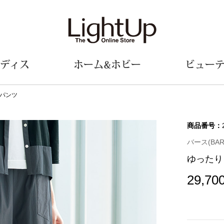
ディス
ホーム&ホビー
ビュー
パンツ
ェア
ウェア
財布／小物
シューズ
美術･工芸品
定期便
和装
ファッシ
商品番号：
バース(BAR
財布／コインケース
スリップオン
和装小物
帽子
ゆったり
革小物
レースアップ
その他
マフラー／ス
ポーチ
パンプス
スカーフ／ス
29,70
その他
スニーカー
手袋
その他
ツ
ブーツ
ベルト
サンダル
靴下
ウオッチ／アクセサリー
その他
サングラス／