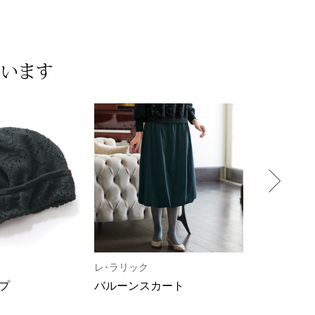
ています
レ･ラリック
V：：room
プ
バルーンスカート
コットンク
プルオーバ