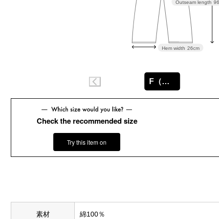
Outseam length
9
Hem width
26cm
F（フリー）
Check the recommended size
Try this item on
素材
綿100％