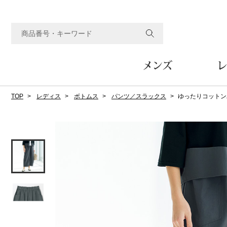
メンズ
レ
TOP
レディス
ボトムス
パンツ／スラックス
ゆったりコットン
すべてのメンズアイテム
すべてのレディスアイテム
すべてのホーム&ホビーアイテム
すべてのビューティアイテム
すべてのグルメアイテム
アウター
アウター
家具
フェイスケア
食品
ルーム･アンダーウ
ボトムス
キッチン･テーブル
メイクアップ
頒布会
ジャケット
ジャケット
テーブル／椅子･座椅子
ルームウェア／パジャマ
スカート
テーブルウェア
コート
コート
収納家具
アンダーウェア
パンツ／スラックス
調理器具
ボディケア
ワイン／ビール／酒
フレグランス
ブルゾン
ブルゾン
その他
その他
ワイド･ガウチョパンツ
キッチン雑貨
その他
その他
レギンス／スパッツ
その他
ショート･クロップドパン
ファブリック
バッグ
ヘアケア
その他
その他
その他
トップス
トップス
家電
クッション／座布団
トートバッグ