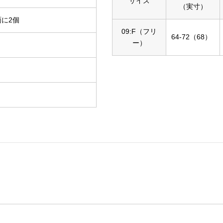
サイズ
（実寸）
に2個
09:F（フリ
64-72（68）
ー）
。