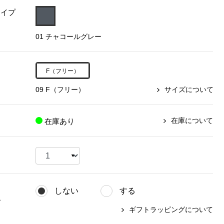
タイプ
【特集】〈セイコー〉マウリッ
Miss Kyouko／ミスキョウコ
Salon de GRANDGRIS
【特集】食彩倶楽部
ツハイス美術館公認フェルメー
01 チャコールグレー
おすすめブランド
おすすめブランド
おすすめブランド
ルオマージュウオッチ
BOGARD 最新号はこちら
リネアフレスコ
ベキュア グラン／プレミアム
食彩倶楽部
おすすめブランド
F（フリー）
ヤッコマリカルド
メイクプロポーション
おすすめブランド
09 F（フリー）
サイズについて
セイコー
銀座花菱
ネイチャーマジック
おすすめ特集
ソニー
ミスキョウコ
かづきれいこ
ザ･ノース･フェイス
コラントッテ
ベアー
レフィーネ
在庫について
在庫あり
【特集】〈銀座 梅林〉国産ヒレ肉
ヘリーハンセン
の特製カツ丼の具
Fabric by ベストオブモリス
カンタベリー
フェイラー
【特集】ご飯のお供
金谷製靴
おすすめ特集
おすすめ特集
【特集】おうちご飯、おうち飲み
ヘンリーコットンズ
【特集】ゆったりサイズ for Ladies
【特集】当社限定ビューティーアイ
おすすめ特集
テム
しない
する
【特集】ベーシックアイテム for
おすすめ特集
グ
Ladies
【特集】VECUA GRAND PREMIUM
【特集】William Morris／ウィリア
ギフトラッピングについて
ム･モリス
【特集】〈ロングウォーク〉カラフ
【特集】五島の椿