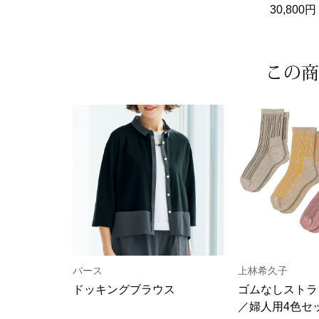
30,80
この商
バース
上林希久子
ドッキングブラウス
ゴムなしストラ
／婦人用4色セ