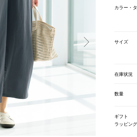
傘／日傘
ェア
ウオッチ
カラー・
その他
財布／小物
ネックレス
ブレスレット
和装
その他
財布／コインケース
革小物
ポーチ
着物／浴衣
サイズ
ファッション雑貨
その他
和装小物
バッグ
その他
帽子
ウオッチ／アクセサリー
ネクタイ
その他
マフラー／スヌード
在庫状況
スカーフ／ストール
ウオッチ
手袋
ネックレス
ベルト
ブレスレット
数量
靴下
リング
サングラス／メガネ
イヤリング／ピアス
バッグ
傘／日傘
ブローチ
ギフト
その他
その他
ラッピン