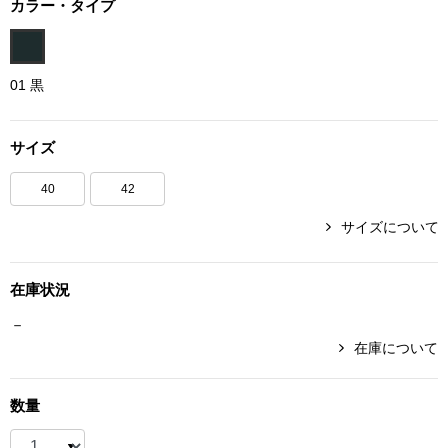
カラー・タイプ
ボトムス
パンツ／スラッ
01 黒
ショート･クロ
サイズ
デニム
40
42
サイズについて
その他
在庫状況
ルーム･アン
－
在庫について
ルームウェア／
数量
BOGARD 最新号はこちら
アンダーウェア