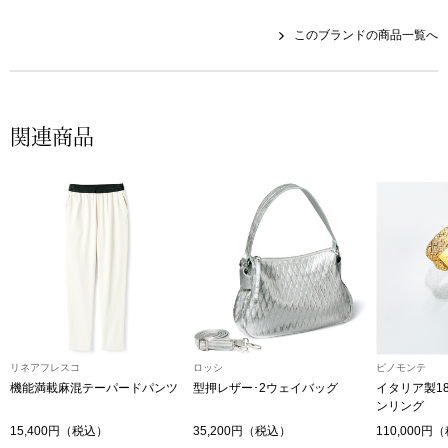
帽子
キッズ
このブランドの商品一覧へ
ネクタイ
芸品
マフラー／スヌ
関連商品
スカーフ／スト
手袋
ベルト
靴下
リネアフレスコ
ロッシ
ピノモンテ
サングラス／メ
機能満載麻混テーパードパンツ
型押レザー･2ウェイバッグ
イタリア製1
ンリング
15,400円（税込）
35,200円（税込）
110,000円
傘／日傘