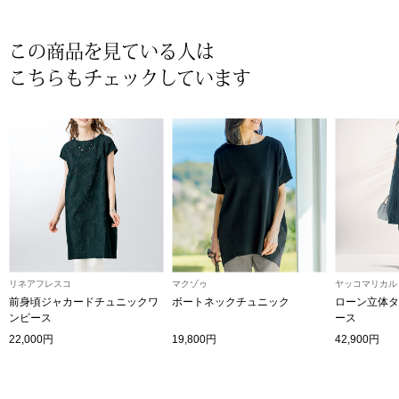
〈セイコー〉マウリッツハイス美術館公認フェ
その他
ルメールオマージュウオッチ
この商品を見ている人は
こちらもチェックしています
ブランド
和装
特集
和装小物
その他
ティ
すべて見る
ケア
その他
リネアフレスコ
マクゾゥ
ヤッコマリカル
前身頃ジャカードチュニックワ
ボートネックチュニック
ローン立体タ
ア
ンピース
ース
22,000円
19,800円
42,900円
おすすめブラ