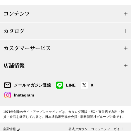
ザ･ノース･フ
ップ
コンテンツ
ヘリーハンセン
ンス
カタログ
カンタベリー
金谷製靴
カスタマーサービス
ヘンリーコット
店舗情報
メールマガジン登録
LINE
X
おすすめ特集
Instagram
【特集】Trave
1971年創業のライトアップショッピングは、カタログ通販・EC・直営店で衣料・雑
貨・食品を厳選してお届け。日本通信販売協会会員・朝日新聞社グループ企業です。
【特集】cante
企業情報
公式アカウントコミュニティ・ガイド