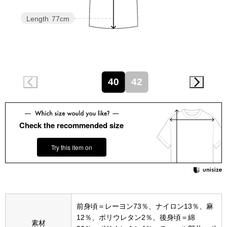
スニーカー
Length
77cm
ブーツ
サンダル
40
42
その他
Check the recommended size
財布／小物
Try this item on
財布／コインケ
革小物
Miss Kyouko／ミスキョウコ
前身頃＝レーヨン73％、ナイロン13％、麻
ポーチ
12％、ポリウレタン2％、後身頃＝綿
素材
ブランド