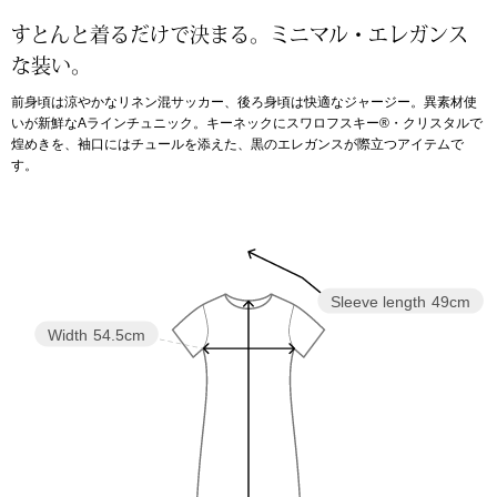
すとんと着るだけで決まる。ミニマル・エレガンス
アンダーウェア
リュック･バッ
な装い。
前身頃は涼やかなリネン混サッカー、後ろ身頃は快適なジャージー。異素材使
ボストンバッグ
いが新鮮なAラインチュニック。キーネックにスワロフスキー®・クリスタルで
煌めきを、袖口にはチュールを添えた、黒のエレガンスが際立つアイテムで
す。
スーツケース／
物
その他
／アクセサリー
Sleeve length
49cm
シューズ
Width
54.5cm
ョン雑貨
スリップオン
レースアップ