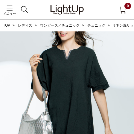
0
メニュー
TOP
レディス
ワンピース／チュニック
チュニック
リネン混サッ
戻る
アウター
すべて見る
ジャケット
コート
ブルゾン
アンダーウェア
その他