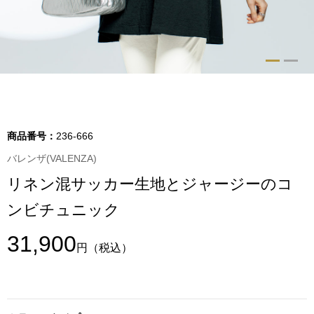
トップス
Tシャツ／カッ
物
ポロシャツ
／アクセサリー
シャツ
商品番号：
236-666
ョン雑貨
バレンザ(VALENZA)
トレーナー／パ
リネン混サッカー生地とジャージーのコ
セーター／カー
ンビチュニック
ベスト
31,900
円
（税込）
その他