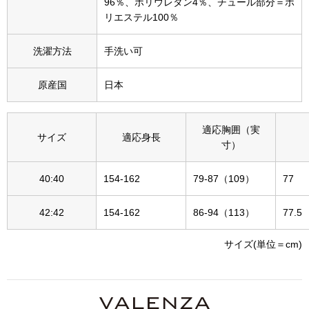
96％、ポリウレタン4％、チュール部分＝ポ
その他
リエステル100％
特集
洗濯方法
手洗い可
ウオッチ／ア
原産国
日本
ホビー
すべて見る
ウオッチ
適応胸囲（実
サイズ
適応身長
ネックレス
寸）
ック
40:40
154-162
79-87（109）
77
ブレスレット
42:42
154-162
86-94（113）
77.5
その他
･テーブルウェア
サイズ(単位＝cm)
ファッション