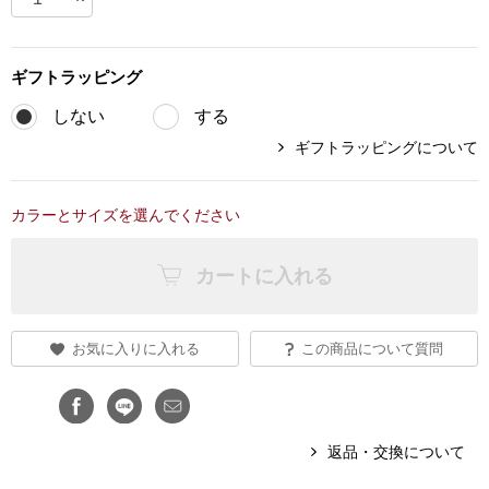
ブランド
その他
ギフト
ラッピング
特集
しない
する
バッグ
ギフトラッピングについて
カタログ
トートバッグ
カラーとサイズを選んでください
ス
すべて見る
ハンドバッグ
カートに入れる
ショルダーバッ
お気に入りに入れる
この商品について質問
ブリーフケース
ス／チュニック
クラッチバッグ
返品・交換について
ボディバッグ