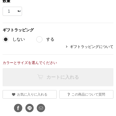
数量
ブランド
その他
特集
ギフト
ラッピング
バッグ
カタログ
しない
する
トートバッグ
ギフトラッピングについて
ス
すべて見る
ハンドバッグ
カラーとサイズを選んでください
ショルダーバッ
カートに入れる
ブリーフケース
お気に入りに入れる
この商品について質問
ス／チュニック
クラッチバッグ
ボディバッグ