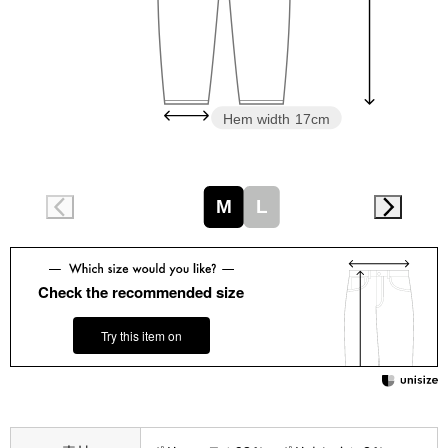
スニーカー
ブーツ
サンダル
Hem width
17cm
その他
M
L
財布／小物
Check the recommended size
財布／コインケ
Try this item on
革小物
Miss Kyouko／ミスキョウコ
ポーチ
ブランド