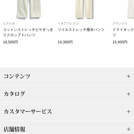
ザ･ノース･フ
ップ
ヘリーハンセン
ンス
ビアスポ
リネアフレスコ
グラングリ
コットンストレッチピケすっき
ツイルストレッチ撥水パンツ
ドライオック
カンタベリー
りクロップドパンツ
ツ
16,500円
14,300円
15,400円
金谷製靴
ヘンリーコット
コンテンツ
おすすめ特集
カタログ
【特集】Trave
カスタマーサービス
【特集】cante
店舗情報