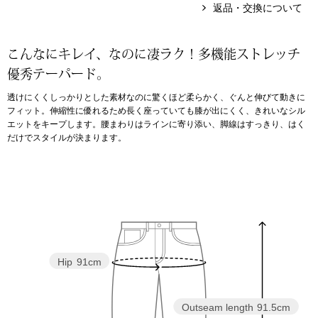
返品・交換について
アンダーウェア
リュック･バッ
こんなにキレイ、なのに凄ラク！多機能ストレッチ
ボストンバッグ
優秀テーパード。
透けにくくしっかりとした素材なのに驚くほど柔らかく、ぐんと伸びて動きに
スーツケース／
フィット。伸縮性に優れるため長く座っていても膝が出にくく、きれいなシル
エットをキープします。腰まわりはラインに寄り添い、脚線はすっきり、はく
だけでスタイルが決まります。
物
その他
／アクセサリー
シューズ
ョン雑貨
スリップオン
Hip
91cm
レースアップ
Outseam length
91.5cm