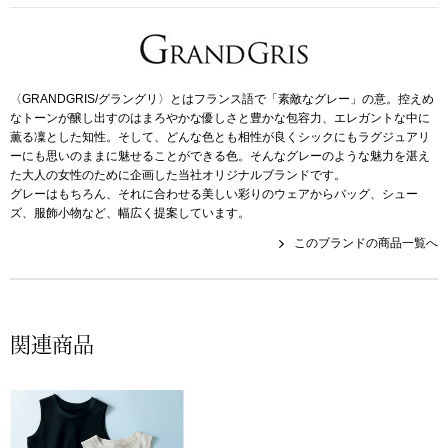
帽子
キッズ
ネクタイ
芸品
〈GRANDGRIS/グラングリ〉とはフランス語で「素敵なグレー」の意。控えめ
マフラー／スヌ
なトーンが醸し出すのはまろやかな優しさと豊かな包容力、エレガントな中に
薫る凜とした知性。そして、どんな色とも相性が良くシックにもラグジュアリ
ーにも思いのままに魅せることができる色。そんなグレーのような魅力を湛え
スカーフ／スト
た大人の女性のために企画した当社オリジナルブランドです。
グレーはもちろん、それに合わせる美しい彩りのウェアからバッグ、シュー
ズ、服飾小物など、幅広く提案しています。
手袋
このブランドの商品一覧へ
ベルト
靴下
関連商品
サングラス／メ
傘／日傘