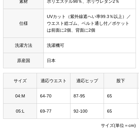
素材
ポリエステル98％、ポリウレタン2％
その他
特集
UVカット（紫外線遮へい率99.3％以上）／
仕様
ウエスト総ゴム、ベルト通し付／ポケット
は前面に2個、背面に2個
ウオッチ／ア
ホビー
すべて見る
洗濯方法
洗濯機可
ウオッチ
原産国
日本
ネックレス
ック
サイズ
適応ウエスト
適応ヒップ
股下
ブレスレット
04:M
64-70
87-95
65
その他
･テーブルウェア
05:L
69-77
92-100
65
ファッション
サイズ(単位＝cm)