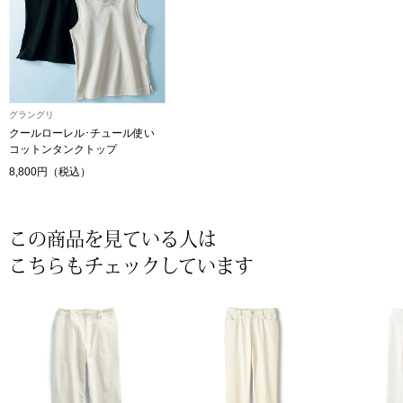
〈セイコー〉マウリッツハイス美術館公認フェ
その他
ルメールオマージュウオッチ
ブランド
和装
グラングリ
クールローレル･チュール使い
特集
コットンタンクトップ
和装小物
8,800円（税込）
その他
ティ
すべて見る
この商品を見ている人は
こちらもチェックしています
ケア
その他
ア
おすすめブラ