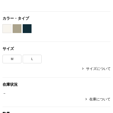
ボトムス
カラー・タイプ
パンツ／スラッ
ショート･クロ
デニム
サイズ
M
L
その他
サイズについて
ルーム･アン
在庫状況
－
ルームウェア／
在庫について
BOGARD 最新号はこちら
アンダーウェア