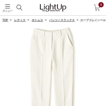
0
メニュー
TOP
レディス
ボトムス
パンツ／スラックス
カーブゴムインベル
戻る
アウター
すべて見る
ジャケット
コート
ブルゾン
アンダーウェア
その他