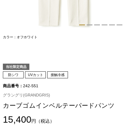
トップス
Tシャツ／カッ
物
ポロシャツ
カラー：オフホワイト
／アクセサリー
シャツ
ョン雑貨
トレーナー／パ
当社限定商品
防シワ
UVカット
接触冷感
セーター／カー
商品番号：
242-551
グラングリ(GRANDGRIS)
ベスト
カーブゴムインベルテーパードパンツ
その他
15,400
円
（税込）