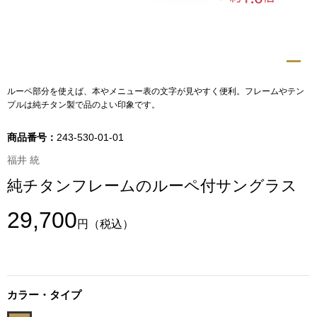
トップス
Tシャツ／カッ
物
ポロシャツ
ルーペ部分を使えば、本やメニュー表の文字が見やすく便利。フレームやテン
／アクセサリー
プルは純チタン製で品のよい印象です。
シャツ
商品番号：
243-530-01-01
ョン雑貨
福井 統
トレーナー／パ
純チタンフレームのルーペ付サングラス
セーター／カー
29,700
円
（税込）
ベスト
その他
カラー・タイプ