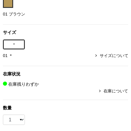
ボトムス
01 ブラウン
パンツ／スラッ
サイズ
ショート･クロ
＊
デニム
01 ＊
サイズについて
その他
在庫状況
在庫残りわずか
在庫について
ルーム･アン
数量
ルームウェア／
BOGARD 最新号はこちら
アンダーウェア