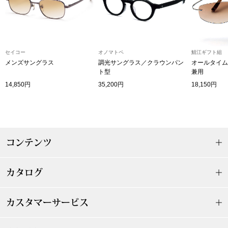
その他
特集
ウオッチ／ア
セイコー
オノマトペ
鯖江ギフト組
メンズサングラス
調光サングラス／クラウンパン
オールタイム
ホビー
すべて見る
ト型
兼用
ウオッチ
14,850円
35,200円
18,150円
ネックレス
ック
ブレスレット
コンテンツ
その他
カタログ
･テーブルウェア
ファッション
カスタマーサービス