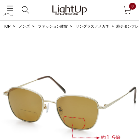
0
メニュー
TOP
メンズ
ファッション雑貨
サングラス／メガネ
純チタンフレ
戻る
アウター
すべて見る
ジャケット
コート
ブルゾン
アンダーウェア
その他