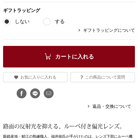
ブランド
ギフト
ラッピング
その他
しない
する
特集
ギフトラッピングについて
バッグ
カタログ
トートバッグ
カートに入れる
ス
すべて見る
ハンドバッグ
お気に入りに入れる
この商品について質問
ショルダーバッ
ブリーフケース
返品・交換について
ス／チュニック
クラッチバッグ
路面の反射光を抑える、ルーペ付き偏光レンズ。
ボディバッグ
眼鏡産地・鯖江の熟練職人、福井統氏が手がけたのは、レンズ下部にルーペ機