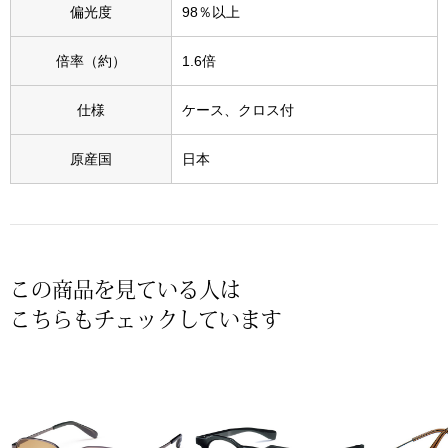
スニーカー
偏光度
98％以上
ブーツ
倍率（約）
1.6倍
仕様
ケース、クロス付
サンダル
原産国
日本
その他
財布／小物
この商品を見ている人は
財布／コインケ
こちらもチェックしています
革小物
Miss Kyouko／ミスキョウコ
ポーチ
ブランド