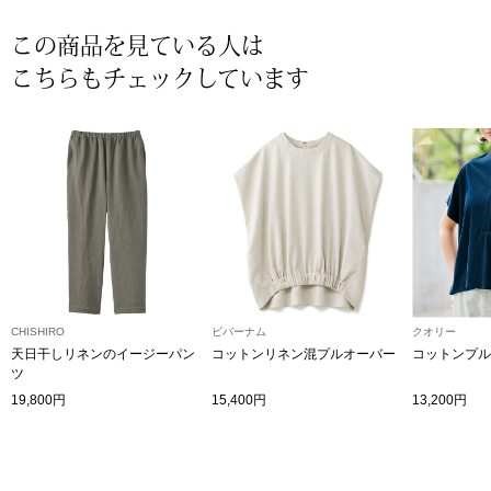
〈セイコー〉マウリッツハイス美術館公認フェ
この商品を見ている人は
その他
ルメールオマージュウオッチ
こちらもチェックしています
ブランド
和装
特集
和装小物
その他
ティ
すべて見る
ケア
CHISHIRO
ビバーナム
クオリー
その他
天日干しリネンのイージーパン
コットンリネン混プルオーバー
コットンプル
ツ
ア
19,800円
15,400円
13,200円
おすすめブラ