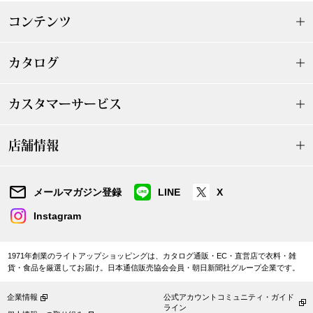
ザ･ノース･フ
ップ
コンテンツ
ヘリーハンセン
ンス
カタログ
カンタベリー
カスタマーサービス
金谷製靴
店舗情報
ヘンリーコット
メールマガジン登録
LINE
X
おすすめ特集
Instagram
【特集】Trave
1971年創業のライトアップショッピングは、カタログ通販・EC・直営店で衣料・雑
貨・食品を厳選してお届け。日本通信販売協会会員・朝日新聞社グループ企業です。
【特集】cante
企業情報
公式アカウントコミュニティ・ガイド
ライン