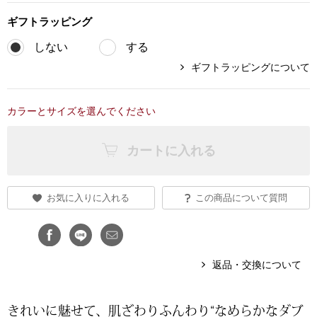
ギフト
ラッピング
ブランド
その他
しない
する
特集
ギフトラッピングについて
バッグ
カタログ
カラーとサイズを選んでください
トートバッグ
カートに入れる
ス
すべて見る
ハンドバッグ
ショルダーバッ
お気に入りに入れる
この商品について質問
ブリーフケース
返品・交換について
ス／チュニック
クラッチバッグ
きれいに魅せて、肌ざわりふんわり“なめらかなダブ
ボディバッグ