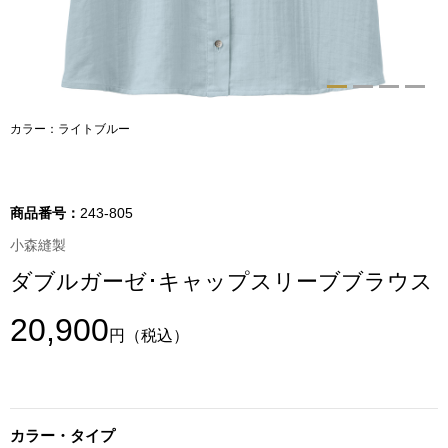
トップス
Tシャツ／カッ
物
ポロシャツ
カラー：ライトブルー
／アクセサリー
シャツ
ョン雑貨
商品番号：
243-805
トレーナー／パ
小森縫製
ダブルガーゼ･キャップスリーブブラウス
セーター／カー
20,900
円
（税込）
ベスト
その他
カラー・タイプ