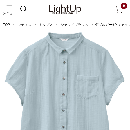
0
メニュー
TOP
レディス
トップス
シャツ／ブラウス
ダブルガーゼ･キャッ
戻る
アウター
すべて見る
ジャケット
コート
ブルゾン
アンダーウェア
その他