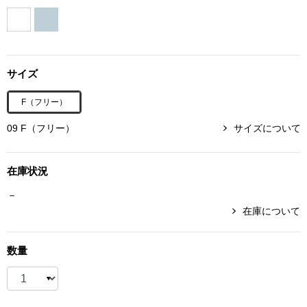
ボトムス
パンツ／スラッ
サイズ
ショート･クロ
F（フリー）
デニム
09 F（フリー）
サイズについて
その他
在庫状況
－
在庫について
ルーム･アン
数量
ルームウェア／
BOGARD 最新号はこちら
アンダーウェア