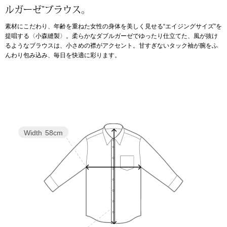
ルガーゼ”ブラウス。
アンダーウェア
リュック･バッ
素材にこだわり、年齢を重ねた女性の身体を美しく見せる“エイジングサイズ”を
提唱する〈小森縫製〉。柔らかなダブルガーゼでゆったり仕立てた、風が抜け
るようなブラウスは、小さめの襟がアクセント。甘すぎないタック袖が腕をふ
ボストンバッグ
んわり包み込み、毎日を快適に彩ります。
スーツケース／
物
その他
／アクセサリー
Width
58cm
シューズ
ョン雑貨
スリップオン
レースアップ