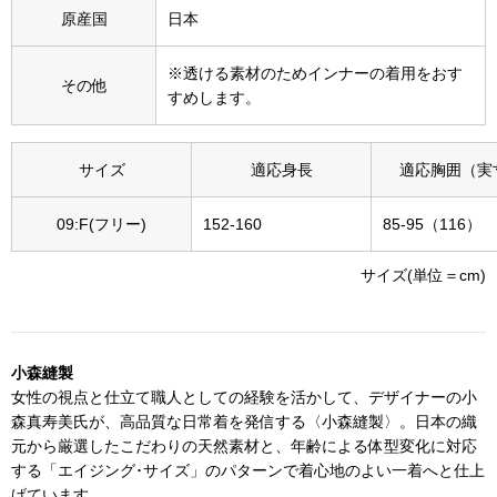
原産国
日本
その他
特集
※透ける素材のためインナーの着用をおす
その他
すめします。
ウオッチ／ア
ホビー
すべて見る
サイズ
適応身長
適応胸囲（実
ウオッチ
09:F(フリー)
152-160
85-95（116）
ネックレス
ック
サイズ(単位＝cm)
ブレスレット
その他
小森縫製
･テーブルウェア
女性の視点と仕立て職人としての経験を活かして、デザイナーの小
森真寿美氏が、高品質な日常着を発信する〈小森縫製〉。日本の織
ファッション
元から厳選したこだわりの天然素材と、年齢による体型変化に対応
する「エイジング･サイズ」のパターンで着心地のよい一着へと仕上
げています。