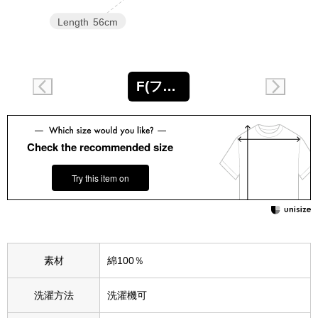
スニーカー
Length
56cm
ブーツ
サンダル
F(フリー)
その他
Check the recommended size
財布／小物
Try this item on
財布／コインケ
革小物
素材
綿100％
Miss Kyouko／ミスキョウコ
ポーチ
洗濯方法
洗濯機可
ブランド