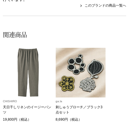
帽子
キッズ
このブランドの商品一覧へ
ネクタイ
芸品
マフラー／スヌ
関連商品
スカーフ／スト
手袋
ベルト
靴下
CHISHIRO
ga.la
天日干しリネンのイージーパン
刺しゅうブローチ／ブラック3
サングラス／メ
ツ
点セット
19,800円（税込）
8,690円（税込）
傘／日傘