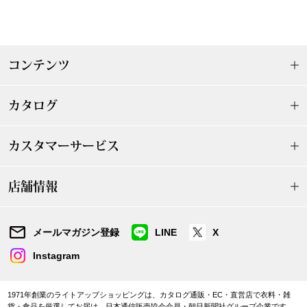
その他
特集
コンテンツ
ウオッチ／ア
ホビー
すべて見る
カタログ
ウオッチ
ネックレス
カスタマーサービス
ック
ブレスレット
店舗情報
その他
メールマガジン登録
LINE
X
･テーブルウェア
Instagram
ファッション
1971年創業のライトアップショッピングは、カタログ通販・EC・直営店で衣料・雑
貨・食品を厳選してお届け。日本通信販売協会会員・朝日新聞社グループ企業です。