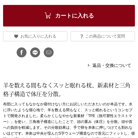
ブランド
その他
カートに入れる
特集
バッグ
お気に入りに入れる
この商品について質問
カタログ
トートバッグ
返品・交換について
ス
すべて見る
ハンドバッグ
羊を数える間もなくスッと眠れる枕、新素材と三角
ショルダーバッ
格子構造で体圧を分散。
ブリーフケース
布団に入ってもなかなか寝付けない方にお試しいただきたいのが本品です。水
に浮いたような寝心地で、羊を数える間もなく、スッと眠れるというコンセプ
トで開発されました。柔らかくしなやかな新素材「TPE（熱可塑性エラストマ
ス／チュニック
クラッチバッグ
ー）」を使い、三角格子構造にしたことで、頭の重み（体圧）を分散。頭や首
への負担を軽減します。その分散効果は、手で卵を本体に押しつけても割れな
いほどです。本体は中央が窪んだS字ウェーブ構造なので首元にフィットし、寝
ボディバッグ