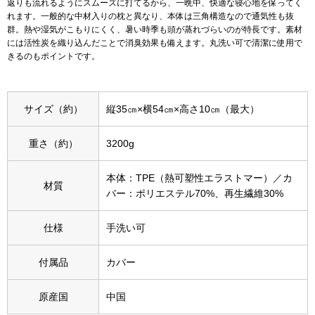
返りも流れるようにスムーズに打てるから、一晩中、快適な寝心地を保ってく
れます。一般的な中材入りの枕と異なり、本体は三角構造なので通気性も抜
群。熱や湿気がこもりにくく、暑い時季も頭が蒸れづらいのが特長です。素材
アンダーウェア
リュック･バッ
には活性炭を織り込んだことで消臭効果も備えます。丸洗い可で清潔に使用で
きるのもポイントです。
ボストンバッグ
サイズ（約）
縦35㎝×横54㎝×高さ10㎝（最大）
スーツケース／
重さ（約）
3200g
物
その他
本体：TPE（熱可塑性エラストマー）／カ
／アクセサリー
材質
バー：ポリエステル70%、再生繊維30%
シューズ
ョン雑貨
仕様
手洗い可
スリップオン
付属品
カバー
レースアップ
原産国
中国