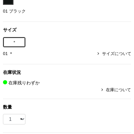
ボトムス
01 ブラック
パンツ／スラッ
サイズ
ショート･クロ
＊
01 ＊
サイズについて
デニム
その他
在庫状況
在庫残りわずか
在庫について
ルーム･アン
数量
ルームウェア／
BOGARD 最新号はこちら
アンダーウェア