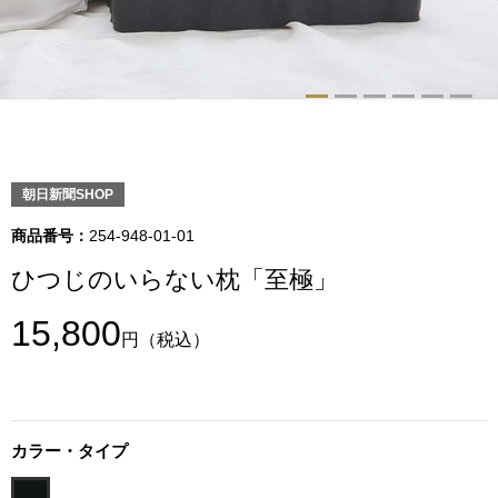
トップス
Tシャツ／カッ
物
ポロシャツ
／アクセサリー
シャツ
朝日新聞SHOP
ョン雑貨
商品番号：
254-948-01-01
トレーナー／パ
ひつじのいらない枕「至極」
セーター／カー
15,800
円
（税込）
ベスト
その他
カラー・タイプ