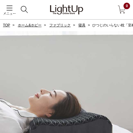
0
メニュー
TOP
ホーム&ホビー
ファブリック
寝具
ひつじのいらない枕「至
戻る
アウター
すべて見る
ジャケット
コート
ブルゾン
アンダーウェア
その他