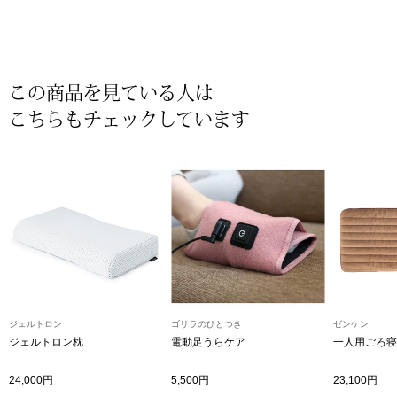
スニーカー
ブーツ
この商品を見ている人は
サンダル
こちらもチェックしています
その他
財布／小物
財布／コインケ
革小物
ジェルトロン
ゴリラのひとつき
ゼンケン
ジェルトロン枕
電動足うらケア
一人用ごろ寝
Miss Kyouko／ミスキョウコ
ポーチ
24,000円
5,500円
23,100円
ブランド