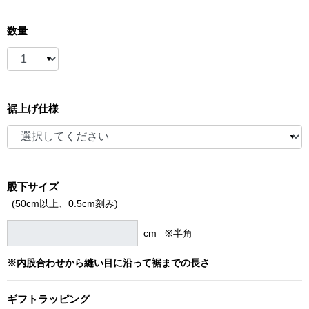
ブランド
その他
数量
特集
バッグ
カタログ
裾上げ仕様
トートバッグ
ス
すべて見る
ハンドバッグ
股下サイズ
ショルダーバッ
(50cm以上、
0.5cm刻み)
ブリーフケース
cm ※半角
※内股合わせから縫い目に沿って裾までの長さ
ス／チュニック
クラッチバッグ
ギフト
ラッピング
ボディバッグ