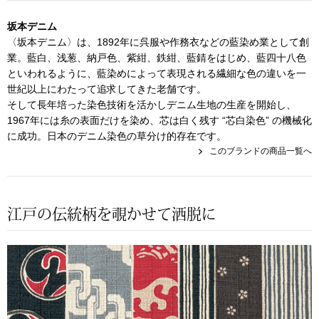
帽子
キッズ
坂本デニム
ネクタイ
〈坂本デニム〉は、1892年に呉服や作務衣などの藍染め業として創
芸品
業。藍白、浅葱、納戸色、紫紺、鉄紺、藍錆をはじめ、藍四十八色
といわれるように、藍染めによって表現される繊細な色の違いを一
マフラー／スヌ
世紀以上にわたって追求してきた老舗です。
そして長年培った染色技術を活かしデニム生地の生産を開始し、
スカーフ／スト
1967年には糸の表面だけを染め、芯は白く残す “芯白染色” の機械化
に成功。日本のデニム染色の草分け的存在です。
このブランドの商品一覧へ
手袋
ベルト
江戸の伝統柄を覗かせて洒脱に
靴下
サングラス／メ
傘／日傘