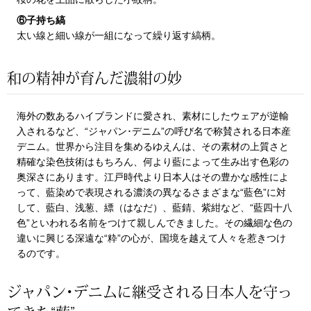
ザ･ノース･フ
ップ
⑥子持ち縞
太い線と細い線が一組になって繰り返す縞柄。
ヘリーハンセン
ンス
カンタベリー
和の精神が育んだ濃紺の妙
金谷製靴
海外の数あるハイブランドに愛され、素材にしたウェアが逆輸
入されるなど、“ジャパン･デニム”の呼び名で称賛される日本産
デニム。世界から注目を集めるゆえんは、その素材の上質さと
ヘンリーコット
精確な染色技術はもちろん、何より藍によって生み出す色彩の
奥深さにあります。江戸時代より日本人はその豊かな感性によ
って、藍染めで表現される濃淡の異なるさまざまな“藍色”に対
おすすめ特集
して、藍白、浅葱、縹（はなだ）、藍錆、紫紺など、“藍四十八
色”といわれる名前をつけて親しんできました。その繊細な色の
違いに興じる深遠な“粋”の心が、国境を越えて人々を惹きつけ
【特集】Trave
るのです。
【特集】cante
ジャパン･デニムに継受される日本人を守っ