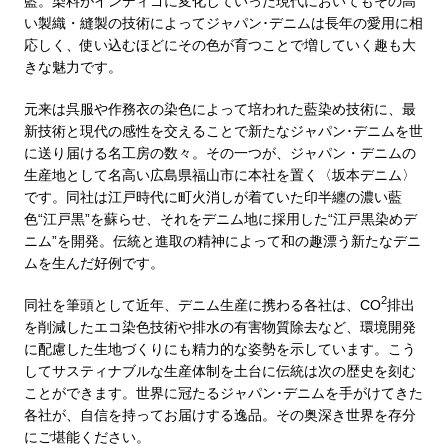
藍。染料がインディゴに変化していった現代においてもその高
い製織・縫製の技術によってジャパン･デニムは長年の愛用に相
応しく、使い込むほどにその色が育つことで増していく趣も大
ブルゾン
きな魅力です。
その他
元来は呉服や作務衣の染色によって培われた藍染め技術に、最
新技術と現代の感性を交えることで新たなジャパン･デニムを世
に送り届ける名工房の数々。その一つが、ジャパン・デニムの
生産地として名高い広島県福山市に本社を置く〈坂本デニム〉
トップス
です。同社は江戸時代に町火消しが着ていた印半纏の濃い藍
色“江戸黒”を蘇らせ、それをデニム地に採用した“江戸黒染めデ
ニム”を開発。伝統と進取の精神によって和の趣漂う新たなデニ
Tシャツ／カッ
ムを生んだ好例です。
ポロシャツ
2
同社を筆頭として近年、デニム生産に携わる各社は、CO
排出
を削減したエコ染色技術や排水の有害物質除去など、環境開発
に配慮した生地づくりにも精力的な姿勢を示しています。こう
シャツ／ブラウ
してサスティナブルな生産体制を土台に伝統は次の歴史を刻む
ことができます。世界に冠たるジャパン･デニムを手がけてきた
タンクトップ／
各社が、自信を持ってお届けする逸品。その奥深き世界を存分
にご堪能ください。