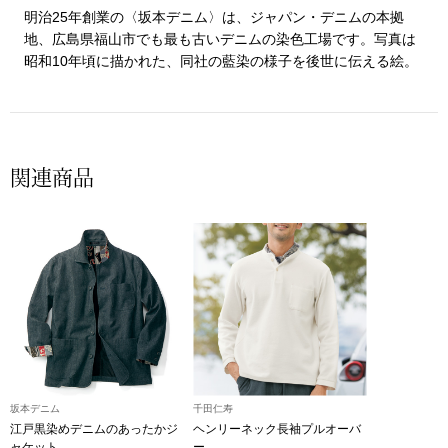
明治25年創業の〈坂本デニム〉は、ジャパン・デニムの本拠
シャツワンピー
地、広島県福山市でも最も古いデニムの染色工場です。写真は
昭和10年頃に描かれた、同社の藍染の様子を後世に伝える絵。
チュニック
ボトムス
関連商品
スカート
パンツ／スラッ
ワイド･ガウチ
レギンス／スパ
坂本デニム
千田仁寿
ショート･クロ
江戸黒染めデニムのあったかジ
ヘンリーネック長袖プルオーバ
ャケット
ー