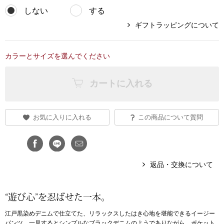
しない
する
アンダーウェア
リュック･バッ
ギフトラッピングについて
ボストンバッグ
カラーとサイズを選んでください
スーツケース／
カートに入れる
物
その他
お気に入りに入れる
この商品について質問
／アクセサリー
シューズ
ョン雑貨
返品・交換について
スリップオン
“遊び心”を忍ばせた一本。
レースアップ
江戸黒染めデニムで仕立てた、リラックスしたはき心地を堪能できるイージー
パンツ。一見するとシンプルなブラックデニムのようでありながら、ポケット