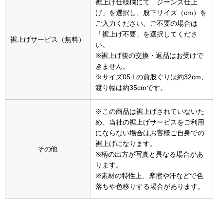
裾上げ仕様欄にて「ジーンズ仕上
その他
げ」を選択し、股下サイズ（cm）を
ご入力ください。ご不要の場合は
特集
「裾上げ不要」を選択してくださ
裾上げサービス（無料）
い。
ウオッチ／ア
※裾上げ後の交換・返品はお受けで
ホビー
すべて見る
きません。
ウオッチ
※サイズ05:Lの前股ぐりは約32cm、
渡り幅は約35cmです。
ネックレス
※この商品は裾上げされていないた
ック
め、当社の裾上げサービスをご利用
ブレスレット
にならない場合はお客様ご自身での
裾上げになります。
その他
その他
※柄の出方が写真と異なる場合があ
ります。
･テーブルウェア
※素材の特性上、摩擦や汗などで色
落ちや色移りする場合があります。
ファッション