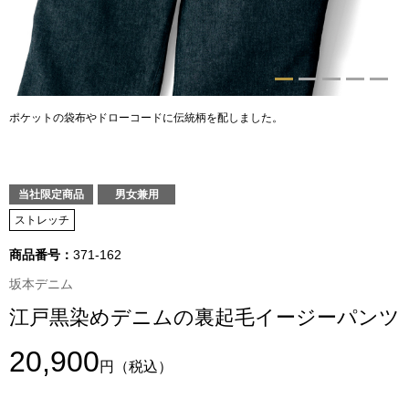
トップス
Tシャツ／カッ
物
ポロシャツ
ポケットの袋布やドローコードに伝統柄を配しました。
／アクセサリー
シャツ
ョン雑貨
当社限定商品
男女兼用
トレーナー／パ
ストレッチ
商品番号：
371-162
セーター／カー
坂本デニム
ベスト
江戸黒染めデニムの裏起毛イージーパンツ
20,900
その他
円
（税込）