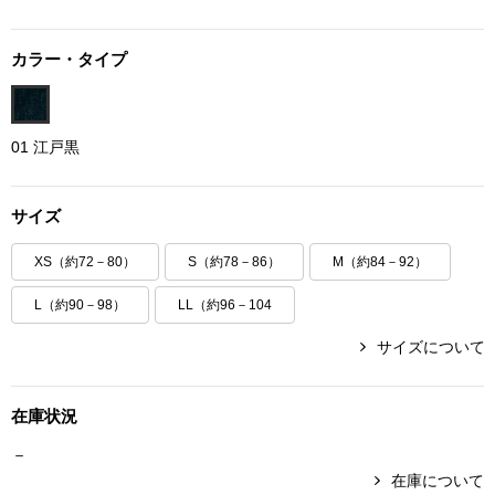
ボトムス
カラー・タイプ
パンツ／スラッ
ショート･クロ
01 江戸黒
デニム
サイズ
XS（約72－80）
S（約78－86）
M（約84－92）
その他
L（約90－98）
LL（約96－104
サイズについて
ルーム･アン
ルームウェア／
在庫状況
－
BOGARD 最新号はこちら
アンダーウェア
在庫について