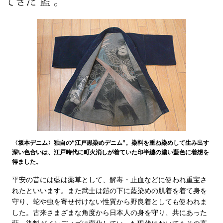
てきた“藍”。
【特集】HELL
おすすめカタ
Salon de GRANDGRIS
BOGARD August
ブランド
BOGARD July 2
特集
RUGLOG 2026 
〈坂本デニム〉独自の“江戸黒染めデニム”。染料を重ね染めして生み出す
深い色合いは、江戸時代に町火消しが着ていた印半纏の濃い藍色に着想を
得ました。
すべて見る
アウター
平安の昔には藍は薬草として、解毒・止血などに使われ重宝さ
れたといいます。また武士は鎧の下に藍染めの肌着を着て身を
ジャケット
守り、蛇や虫を寄せ付けない性質から野良着としても使われま
した。古来さまざまな角度から日本人の身を守り、共にあった
ビール／酒
コート