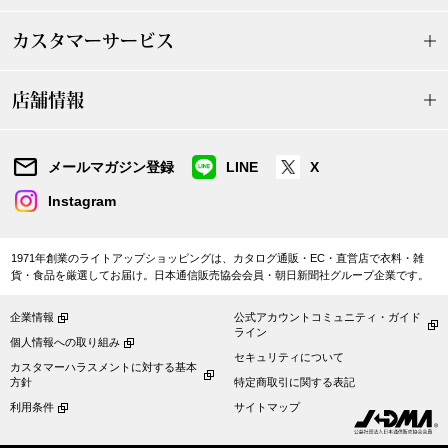
シューズ
カスタマーサービス
スリップオン
店舗情報
レースアップ
メールマガジン登録
LINE
X
パンプス
Instagram
スニーカー
1971年創業のライトアップショッピングは、カタログ通販・EC・直営店で衣料・雑
貨・食品を厳選してお届け。日本通信販売協会会員・朝日新聞社グループ企業です。
ブーツ
企業情報
公式アカウントコミュニティ・ガイド
ライン
個人情報への取り組み
サンダル
セキュリティについて
カスタマーハラスメントに対する基本
方針
特定商取引に関する表記
利用条件
サイトマップ
その他