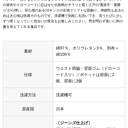
スニーカー
の袋布やドローコードに忍ばせた伝統柄がチラリと覗く江戸の“裏派手・裏勝
り”が心憎い。安心感のある10オンスの生地でソフトな肌触り。伸縮性もあるた
めはき心地は快適そのものです。洗濯機で気軽に丸洗いでき、洗うたびに少し
ブーツ
ずつ青くなっていく色合いの変化もお愉しみください。男女問わず装いに和の
趣を添えてくれる逸品です。
サンダル
その他
綿97％、ポリウレタン3％、別布＝
素材
綿100％
ウエスト両脇・背面ゴム（ドローコ
財布／小物
仕様
ード入り）／ポケットは前面に2
個、背面に2個
財布／コインケ
洗濯方法
洗濯機可
革小物
原産国
日本
Miss Kyouko／ミスキョウコ
ポーチ
〔ジーンズ仕上げ〕
ブランド