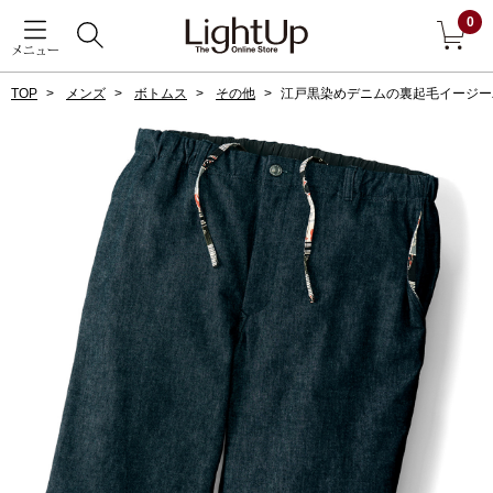
0
メニュー
TOP
メンズ
ボトムス
その他
江戸黒染めデニムの裏起毛イージー
戻る
アウター
すべて見る
ジャケット
コート
ブルゾン
アンダーウェア
その他