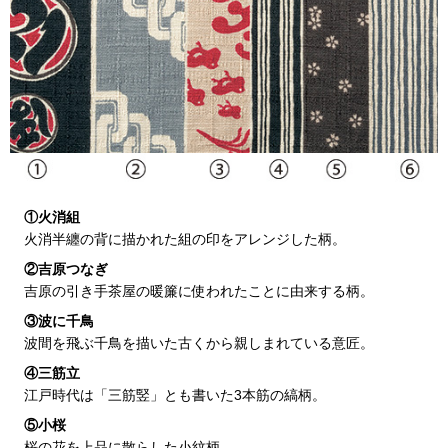
〈セイコー〉マウリッツハイス美術館公認フェ
その他
ルメールオマージュウオッチ
ブランド
和装
特集
和装小物
①火消組
その他
火消半纏の背に描かれた組の印をアレンジした柄。
ティ
すべて見る
②吉原つなぎ
吉原の引き手茶屋の暖簾に使われたことに由来する柄。
ケア
その他
③波に千鳥
波間を飛ぶ千鳥を描いた古くから親しまれている意匠。
ア
④三筋立
おすすめブラ
江戸時代は「三筋竪」とも書いた3本筋の縞柄。
⑤小桜
桜の花を上品に散らした小紋柄。