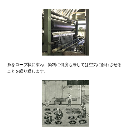
トレーナー／パ
セーター
【特集】食彩倶楽部
カーディガン／
ブランド
ベスト
特集
糸をロープ状に束ね、染料に何度も浸しては空気に触れさせる
スーツ
ことを繰り返します。
その他
ワンピース／
ワンピース