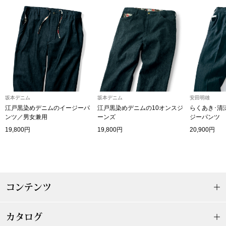
ハンドバッグ
ショルダーバッ
クラッチバッグ
ボディバッグ
坂本デニム
坂本デニム
安田明雄
江戸黒染めデニムのイージーパ
江戸黒染めデニムの10オンスジ
らくあき･清
ンツ／男女兼用
ーンズ
ジーパンツ
リュック･バッ
19,800円
19,800円
20,900円
ボストンバッグ
スーツケース／
コンテンツ
その他
カタログ