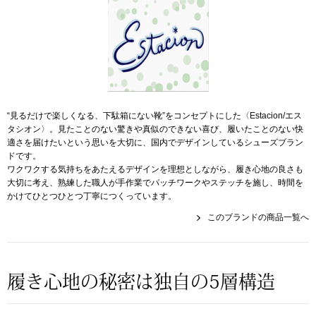
スニーカー
ブーツ
サンダル
“見るだけで楽しくなる、下駄箱にない靴”をコンセプトにした〈Estacion/エス
その他
タシオン〉。見たことのない驚きや真似のできない喜び、履いたことのない快
適さを届けたいという思いを大切に、国内でデザインしているシューズブラン
ドです。
ワクワクする気持ちをあたえるデザインを理想としながら、履き心地の良さも
財布／小物
大切に考え、熟練した職人が手作業でパッチワークやステッチを施し、時間を
かけてひとつひとつ丁寧につくっています。
財布／コインケ
このブランドの商品一覧へ
革小物
Miss Kyouko／ミスキョウコ
履き心地の秘密は独自の5層構造
ポーチ
ブランド