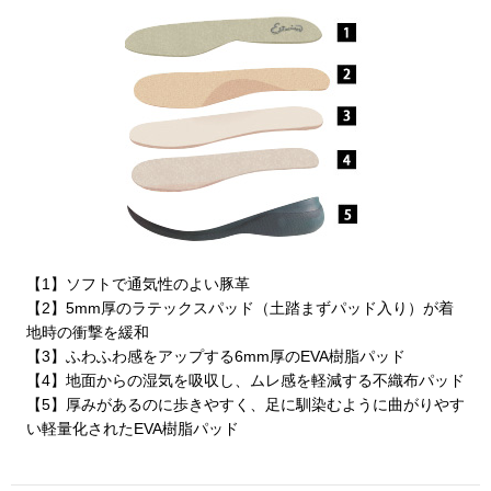
その他
特集
ウオッチ／ア
ホビー
すべて見る
ウオッチ
ネックレス
ック
【1】ソフトで通気性のよい豚革
ブレスレット
【2】5mm厚のラテックスパッド（土踏まずパッド入り）が着
地時の衝撃を緩和
その他
【3】ふわふわ感をアップする6mm厚のEVA樹脂パッド
【4】地面からの湿気を吸収し、ムレ感を軽減する不織布パッド
･テーブルウェア
【5】厚みがあるのに歩きやすく、足に馴染むように曲がりやす
い軽量化されたEVA樹脂パッド
ファッション