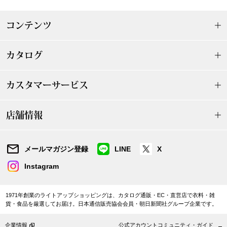
〈セイコー〉マウリッツハイス美術館公認フェ
その他
コンテンツ
ルメールオマージュウオッチ
ブランド
カタログ
和装
特集
カスタマーサービス
和装小物
店舗情報
その他
ティ
すべて見る
メールマガジン登録
LINE
X
ケア
その他
Instagram
ア
1971年創業のライトアップショッピングは、カタログ通販・EC・直営店で衣料・雑
おすすめブラ
貨・食品を厳選してお届け。日本通信販売協会会員・朝日新聞社グループ企業です。
企業情報
公式アカウントコミュニティ・ガイド