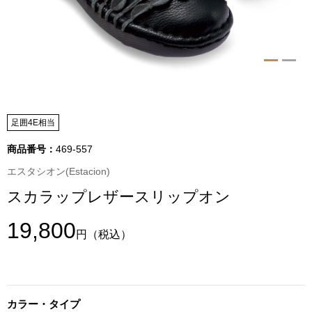
トップス
Tシャツ／カッ
物
ポロシャツ
／アクセサリー
シャツ
足囲4E相当
ョン雑貨
商品番号：
469-557
トレーナー／パ
エスタシオン(Estacion)
スカラップレザースリップオン
セーター／カー
19,800
ベスト
円
（税込）
その他
カラー・タイプ