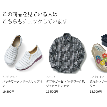
帽子
キッズ
ネクタイ
この商品を見ている人は
芸品
こちらもチェックしています
マフラー／スヌ
スカーフ／スト
手袋
ベルト
エスタシオン
エルニド
エスタシオン
靴下
パッチワークレザースリップオ
ダブルガーゼ･パッチワーク風
柔らかレザー
ン
ジャカードシャツ
ワー
サングラス／メ
19,800円
16,500円
18,700円
傘／日傘