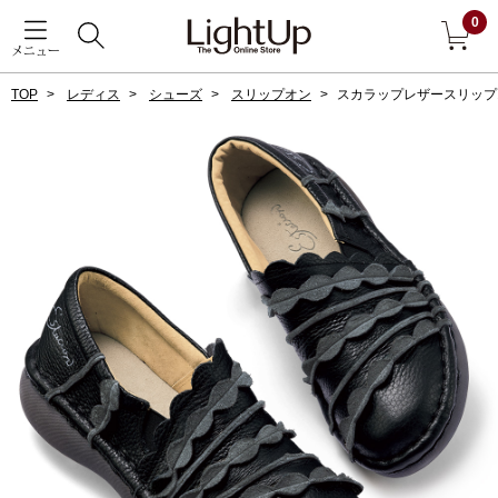
0
メニュー
TOP
レディス
シューズ
スリップオン
スカラップレザースリップ
戻る
アウター
すべて見る
ジャケット
コート
ブルゾン
アンダーウェア
その他