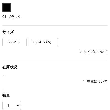
ボトムス
01 ブラック
パンツ／スラッ
サイズ
ショート･クロ
S（22.5）
L（24－24.5）
デニム
サイズについて
その他
在庫状況
－
ルーム･アン
在庫について
ルームウェア／
数量
BOGARD 最新号はこちら
アンダーウェア