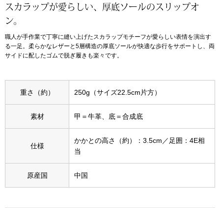
スカラップが愛らしい、厚底ソールのスリップオ
ン。
アンダーウェア
リュック･バッ
職人が手作業で丁寧に縫い上げたスカラップモチーフが愛らしい表情を演出す
る一足。柔らかなレザーと5層構造の厚底ソールが快適な歩行をサポートし、両
ボストンバッグ
サイドに配したゴムで脱ぎ履きも楽々です。
スーツケース／
重さ（約）
250g（サイズ22.5cm片方）
物
その他
素材
甲＝牛革、底＝合成底
／アクセサリー
かかとの高さ（約）：3.5cm／足囲：4E相
シューズ
仕様
当
ョン雑貨
スリップオン
原産国
中国
レースアップ