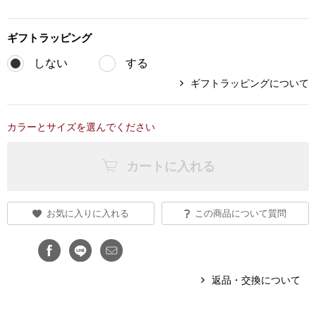
ブランド
その他
ギフト
ラッピング
特集
しない
する
バッグ
ギフトラッピングについて
カタログ
トートバッグ
カラーとサイズを選んでください
ス
すべて見る
ハンドバッグ
カートに入れる
ショルダーバッ
お気に入りに入れる
この商品について質問
ブリーフケース
ス／チュニック
クラッチバッグ
返品・交換について
ボディバッグ