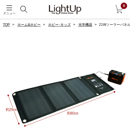
0
メニュー
TOP
ホーム&ホビー
ホビー･キッズ
光学機器
21Wソーラーパネ
戻る
アウター
すべて見る
ジャケット
コート
ブルゾン
アンダーウェア
その他