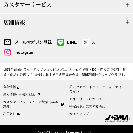
カスタマーサービス
〈セイコー〉マウリッツハイス美術館公認フェ
その他
ルメールオマージュウオッチ
店舗情報
ブランド
和装
メールマガジン登録
LINE
X
特集
Instagram
和装小物
その他
1971年創業のライトアップショッピングは、カタログ通販・EC・直営店で衣料・雑
ティ
すべて見る
貨・食品を厳選してお届け。日本通信販売協会会員・朝日新聞社グループ企業です。
企業情報
公式アカウントコミュニティ・ガイド
ケア
ライン
その他
個人情報への取り組み
セキュリティについて
カスタマーハラスメントに対する基本
ア
方針
特定商取引に関する表記
利用条件
サイトマップ
おすすめブラ
© 2020 LightUp Shopping Club Inc.