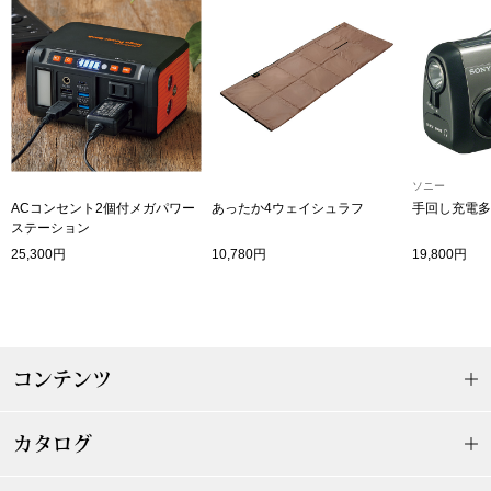
帽子
キッズ
ネクタイ
芸品
マフラー／スヌ
スカーフ／スト
ソニー
ACコンセント2個付メガパワー
あったか4ウェイシュラフ
手回し充電多
ステーション
手袋
25,300円
10,780円
19,800円
ベルト
靴下
コンテンツ
サングラス／メ
カタログ
傘／日傘