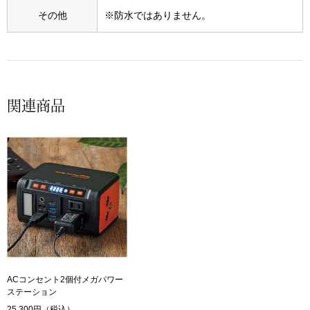
スニーカー
その他
※防水ではありません。
ブーツ
サンダル
関連商品
その他
財布／小物
財布／コインケ
革小物
Miss Kyouko／ミスキョウコ
ACコンセント2個付メガパワー
ポーチ
ステーション
ブランド
25,300円（税込）