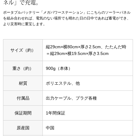
ネル」で充電。
ポータブルバッテリー「メガパワーステーション」にこちらのソーラーパネル
アンダーウェア
リュック･バッ
を組み合わせれば、電気のない場所でも晴れた日の日中であれば蓄電ができ、
より災害時に重宝します。
ボストンバッグ
縦29cm×横80cm×厚さ2.5cm、たたんだ時
スーツケース／
サイズ（約）
＝縦29cm×横19.5cm×厚さ3.5cm
物
その他
重さ（約）
900g（本体）
／アクセサリー
材質
ポリエステル、他
シューズ
ョン雑貨
付属品
出力ケーブル、プラグ各種
スリップオン
保証期間
1年間保証
レースアップ
原産国
中国