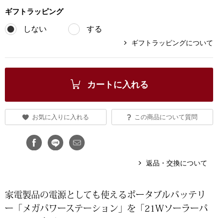
ギフト
ラッピング
ブランド
その他
しない
する
特集
ギフトラッピングについて
バッグ
カタログ
トートバッグ
カートに入れる
ス
すべて見る
ハンドバッグ
お気に入りに入れる
この商品について質問
ショルダーバッ
ブリーフケース
返品・交換について
ス／チュニック
クラッチバッグ
家電製品の電源としても使えるポータブルバッテリ
ー「メガパワーステーション」を「21Wソーラーパ
ボディバッグ