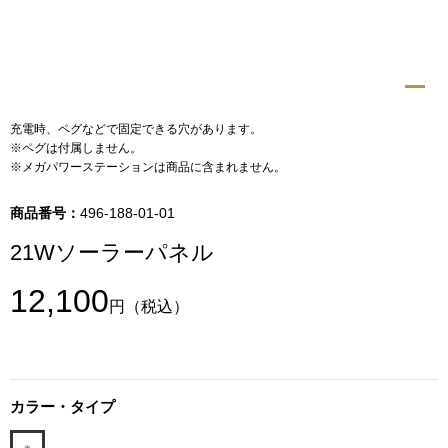
トップス
Tシャツ／カッ
物
ポロシャツ
充電時、ペグなどで固定できる穴があります。
／アクセサリー
※ペグは付属しません。
※メガパワーステーションは商品に含まれません。
シャツ
ョン雑貨
商品番号：
496-188-01-01
トレーナー／パ
21Wソーラーパネル
セーター／カー
12,100
円
（税込）
ベスト
その他
カラー・タイプ