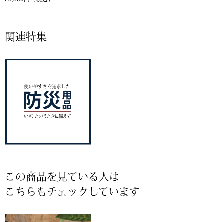
その他
特集
関連特集
ウオッチ／ア
ホビー
すべて見る
ウオッチ
ネックレス
ック
ブレスレット
その他
･テーブルウェア
この商品を見ている人は
こちらもチェックしています
ファッション