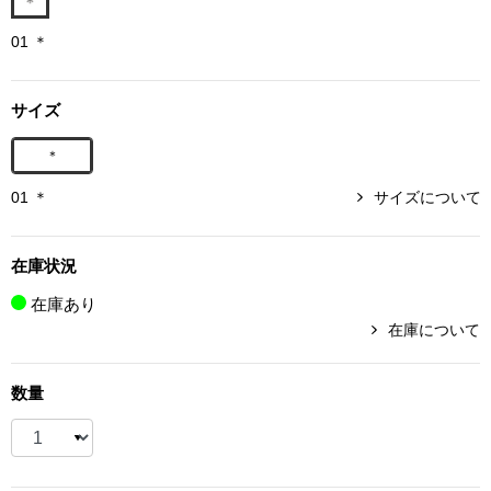
ボトムス
01 ＊
パンツ／スラッ
サイズ
ショート･クロ
＊
01 ＊
サイズについて
デニム
その他
在庫状況
在庫あり
在庫について
ルーム･アン
数量
ルームウェア／
BOGARD 最新号はこちら
アンダーウェア