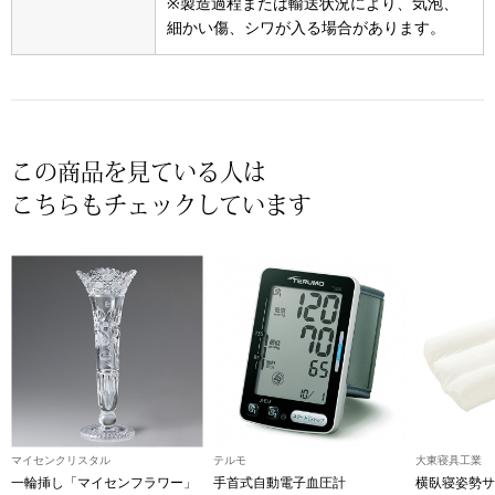
※製造過程または輸送状況により、気泡、
その他
細かい傷、シワが入る場合があります。
特集
ウオッチ／ア
ホビー
すべて見る
ウオッチ
この商品を見ている人は
こちらもチェックしています
ネックレス
ック
ブレスレット
その他
･テーブルウェア
ファッション
マイセンクリスタル
テルモ
大東寝具工業
一輪挿し「マイセンフラワー」
手首式自動電子血圧計
横臥寝姿勢サ