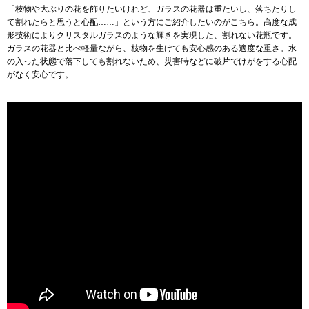
「枝物や大ぶりの花を飾りたいけれど、ガラスの花器は重たいし、落ちたりし
て割れたらと思うと心配……」という方にご紹介したいのがこちら。高度な成
アンダーウェア
リュック･バッ
形技術によりクリスタルガラスのような輝きを実現した、割れない花瓶です。
ガラスの花器と比べ軽量ながら、枝物を生けても安心感のある適度な重さ。水
の入った状態で落下しても割れないため、災害時などに破片でけがをする心配
ボストンバッグ
がなく安心です。
スーツケース／
物
その他
／アクセサリー
シューズ
ョン雑貨
スリップオン
レースアップ