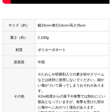
スニーカー
ブーツ
サイズ（約）
幅19cm×奥行14cm×高さ35cm
サンダル
重さ（約）
2,100g
その他
材質
ポリカーボネート
財布／小物
原産国
中国
※たわしや研磨剤入りの磨き粉やクリーム
財布／コインケ
などは絶対に使用しないでください。細か
い傷がついて曇ってしまうおそれがありま
革小物
す。
その他
※2m程度からの落下や衝撃では割れにくい
Miss Kyouko／ミスキョウコ
製品となっていますが、衝撃を受けた部分
ポーチ
に傷やへこみのつく場合があります。
ブランド