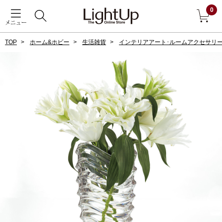
0
メニュー
TOP
ホーム&ホビー
生活雑貨
インテリアアート･ルームアクセサリ
戻る
アウター
すべて見る
ジャケット
コート
ブルゾン
アンダーウェア
その他