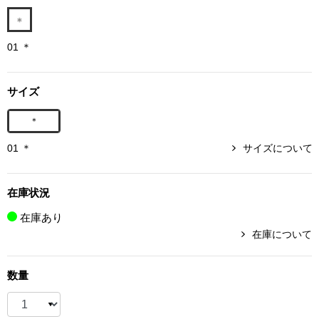
ボトムス
01 ＊
パンツ／スラッ
サイズ
ショート･クロ
＊
デニム
01 ＊
サイズについて
その他
在庫状況
在庫あり
ルーム･アン
在庫について
ルームウェア／
数量
BOGARD 最新号はこちら
アンダーウェア