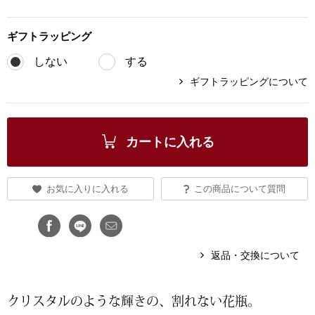
ブランド
その他
ギフト
ラッピング
特集
しない
する
バッグ
ギフトラッピングについて
カタログ
トートバッグ
カートに入れる
ス
すべて見る
ハンドバッグ
お気に入りに入れる
この商品について質問
ショルダーバッ
ブリーフケース
返品・交換について
ス／チュニック
クラッチバッグ
クリスタルのような輝きの、割れない花瓶。
ボディバッグ