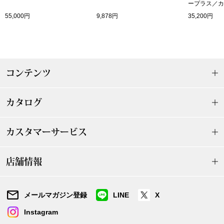
帽子
キッズ
ープラス／カ
55,000円
9,878円
35,200円
ネクタイ
芸品
マフラー／スヌ
コンテンツ
スカーフ／スト
カタログ
手袋
カスタマーサービス
ベルト
店舗情報
靴下
サングラス／メ
メールマガジン登録
LINE
X
Instagram
傘／日傘