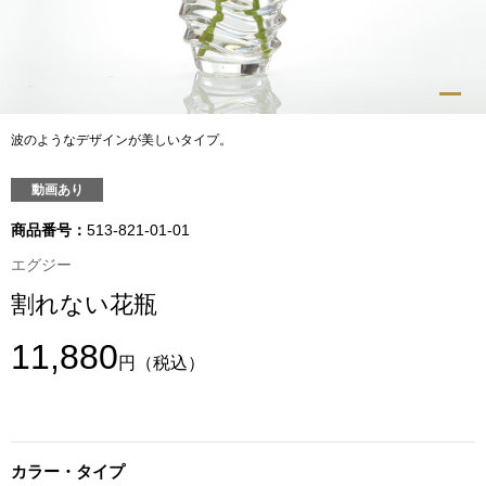
トップス
Tシャツ／カッ
物
ポロシャツ
波のようなデザインが美しいタイプ。
／アクセサリー
シャツ
動画あり
ョン雑貨
商品番号：
513-821-01-01
トレーナー／パ
エグジー
割れない花瓶
セーター／カー
11,880
円
（税込）
ベスト
その他
カラー・タイプ