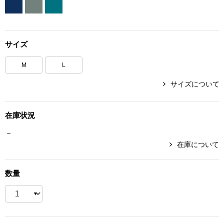
ボトムス
パンツ／スラッ
サイズ
M
L
ショート･クロ
サイズについて
デニム
在庫状況
その他
－
在庫について
ルーム･アン
数量
ルームウェア／
BOGARD 最新号はこちら
アンダーウェア