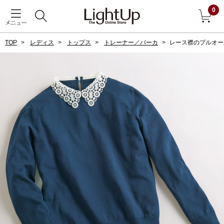
0
メニュー
TOP
レディス
トップス
トレーナー／パーカ
レース襟のプルオー
戻る
アウター
すべて見る
ジャケット
コート
ブルゾン
アンダーウェア
その他