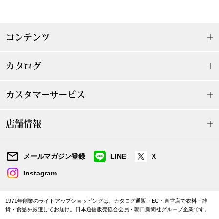
〈セイコー〉マウリッツハイス美術館公認フェ
その他
ルメールオマージュウオッチ
コンテンツ
ブランド
和装
カタログ
特集
和装小物
カスタマーサービス
その他
ティ
すべて見る
店舗情報
ケア
その他
メールマガジン登録
LINE
X
ア
Instagram
おすすめブラ
1971年創業のライトアップショッピングは、カタログ通販・EC・直営店で衣料・雑
貨・食品を厳選してお届け。日本通信販売協会会員・朝日新聞社グループ企業です。