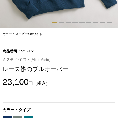
トップス
Tシャツ／カッ
物
ポロシャツ
カラー：ネイビー×ホワイト
／アクセサリー
シャツ
商品番号：
525-151
ョン雑貨
ミスティ･ミスト(Misti Misto)
トレーナー／パ
レース襟のプルオーバー
セーター／カー
23,100
円
（税込）
ベスト
その他
カラー・タイプ