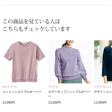
帽子
キッズ
ネクタイ
芸品
この商品を見ている人は
マフラー／スヌ
こちらもチェックしています
スカーフ／スト
手袋
ベルト
靴下
オルトマーレ
ブリアル
リネアフレスコ
コットンシルクプルオーバー
カラーネップニットプルオーバ
デザインコッ
サングラス／メ
ー
12,980円
13,200円
11,000円
傘／日傘