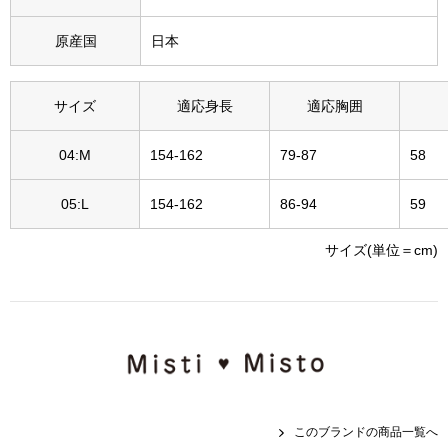
その他
原産国
日本
特集
ウオッチ／ア
サイズ
適応身長
適応胸囲
ホビー
すべて見る
ウオッチ
04:M
154-162
79-87
58
05:L
154-162
86-94
59
ネックレス
ック
サイズ(単位＝cm)
ブレスレット
その他
･テーブルウェア
ファッション
このブランドの商品一覧へ