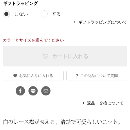
ギフト
ラッピング
ブランド
その他
しない
する
ギフトラッピングについて
特集
バッグ
カラーとサイズを選んでください
カタログ
トートバッグ
カートに入れる
ス
すべて見る
ハンドバッグ
お気に入りに入れる
この商品について質問
ショルダーバッ
ブリーフケース
返品・交換について
ス／チュニック
クラッチバッグ
白のレース襟が映える、清楚で可愛らしいニット。
ボディバッグ