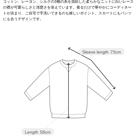
コットン、レーヨン、シルクの3種の糸を混紡した柔らかなニットに白いレース
の襟が可愛らしさと清楚さを添えています。着るだけで華やかにコーディネー
アンダーウェア
トが決まり、ご自宅で手洗いできるのも嬉しいポイント。スカートにもパンツ
リュック･バッ
にも合うデザインです。
ボストンバッグ
スーツケース／
Sleeve length
73cm
物
その他
／アクセサリー
シューズ
ョン雑貨
スリップオン
レースアップ
Length
58cm