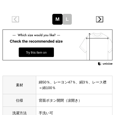
スニーカー
ブーツ
M
L
サンダル
Check the recommended size
その他
Try this item on
財布／小物
財布／コインケ
綿50％、レーヨン47％、絹3％、レース襟
素材
＝綿100％
革小物
Miss Kyouko／ミスキョウコ
仕様
背面ボタン開閉（涙開き）
ポーチ
洗濯方法
手洗い可
ブランド