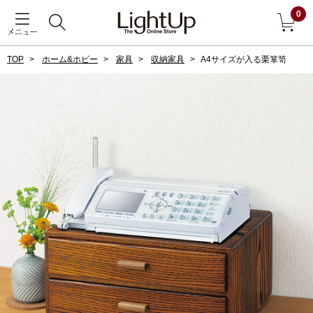
0
メニュー
TOP
ホーム&ホビー
家具
収納家具
A4サイズが入る栗箪笥
戻る
アウター
すべて見る
ジャケット
コート
ブルゾン
アンダーウェア
その他