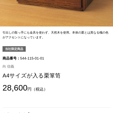
トップス
Tシャツ／カッ
物
ポロシャツ
引出しの取っ手にも金具を使わず、天然木を使用。本体の栗とは異なる槐の色
／アクセサリー
がアクセントになっています。
シャツ
当社限定商品
ョン雑貨
トレーナー／パ
商品番号：
544-115-01-01
向 信義
セーター／カー
A4サイズが入る栗箪笥
ベスト
28,600
円
（税込）
その他