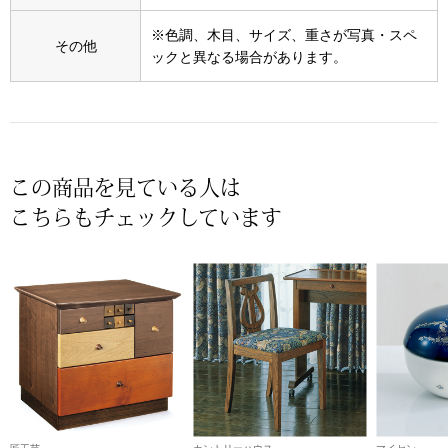
スニーカー
※色調、木目、サイズ、重さが写真・スペ
その他
ックと異なる場合があります。
ブーツ
サンダル
その他
この商品を見ている人は
こちらもチェックしています
財布／小物
財布／コインケ
革小物
Miss Kyouko／ミスキョウコ
ポーチ
ブランド