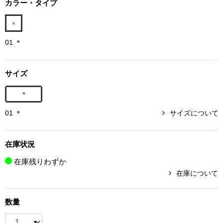
カラー・タイプ
ボトムス
パンツ／スラッ
01 ＊
ショート･クロ
サイズ
デニム
＊
01 ＊
サイズについて
その他
在庫状況
ルーム･アン
在庫残りわずか
在庫について
ルームウェア／
数量
BOGARD 最新号はこちら
アンダーウェア