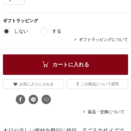
ブランド
その他
ギフト
ラッピング
特集
しない
する
バッグ
ギフトラッピングについて
カタログ
トートバッグ
カートに入れる
ス
すべて見る
ハンドバッグ
ショルダーバッ
お気に入りに入れる
この商品について質問
ブリーフケース
返品・交換について
ス／チュニック
クラッチバッグ
ボディバッグ
木目の美しい栗材を贅沢に使用。手ごろなサイズで