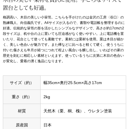
置台としても好適。
アンダーウェア
リュック･バッ
格調高い、木目の美しい小簞笥。こちらを手がけたのは金沢の工房〈谷口〉の
熟練職人、向信義氏です。A4サイズが入るので、書類や電話帳を整理するのに
好適。伝統的な簞笥の形を活かしたシンプルなデザインで、高さが約17cmの2
ボストンバッグ
段サイズは、机や台の上に置いても圧迫感がなく使いやすい。上に電話機を置
いたり、花台として使っても素敵です。素材には栗材を使用。栗は木目が細か
スーツケース／
く、美しい色合いが魅力です。また欅などに比べると軽くて硬く、使ううちに
付いた傷さえも年月が経つにつれて程よい風合いを醸し出し、いわばその家の
歴史を刻むに相応しい素材といえます。使っているうちに次第に木目の色合い
物
その他
が変化し、愛着の湧く逸品になります。
／アクセサリー
サイズ（約）
幅35cm×奥行25.5cm×高さ17cm
シューズ
ョン雑貨
重さ（約）
2kg
スリップオン
材質
天然木（栗、桐、槐）、ウレタン塗装
レースアップ
原産国
日本