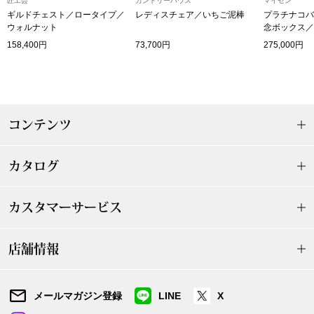
匠工芸
カントリーハウス
マイセン
その他
ギルドチェスト／ロータイプ／
レディスチェア／いちご泥棒
プラチナコバ
ウォルナット
念ボックス／
特集
158,400円
73,700円
275,000円
ウオッチ／ア
ホビー
すべて見る
ウオッチ
コンテンツ
ネックレス
カタログ
ック
ブレスレット
カスタマーサービス
その他
･テーブルウェア
店舗情報
ファッション
メールマガジン登録
LINE
X