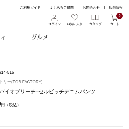
ご利用ガイド
よくあるご質問
お問合わせ
店舗情報
0
ログイン
お気に入り
カタログ
カート
ティ
グルメ
ョン雑貨
614-515
リー(FOB FACTORY)
バイオブリーチ･セルビッチデニムパンツ
ヌード
トール
0
円
（税込）
メガネ