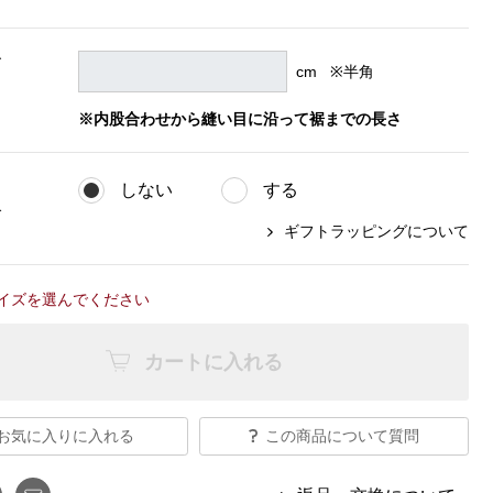
【特集】Travel Partner／トラベル
ルボタンのアルパカ混ニット
【特集】使いやすさを追求した 防
パートナー
災用品
【特集】canterbury／カンタベリー
ズ
cm ※半角
【特集】ギフトセレクション
、
【特集】HELLY HANSEN／ヘリー
ハンセン
※内股合わせから縫い目に沿って裾までの長さ
しない
する
おすすめカタログ
グ
ギフトラッピングについて
BOGARD August 2026 vol.181
BOGARD July 2026 vol.180
イズを選んでください
RUGLOG 2026 Summer Vol.30
カートに入れる
お気に入りに入れる
この商品について質問