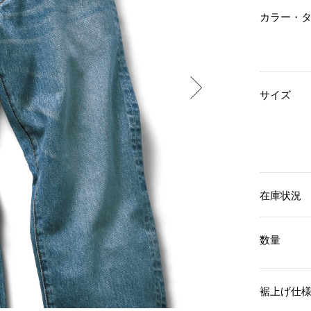
傘／日傘
ェア
ウオッチ
カラー・
その他
財布／小物
ネックレス
ブレスレット
和装
その他
財布／コインケース
革小物
ポーチ
着物／浴衣
サイズ
ファッション雑貨
その他
和装小物
バッグ
その他
帽子
ウオッチ／アクセサリー
ネクタイ
その他
マフラー／スヌード
スカーフ／ストール
ウオッチ
在庫状況
手袋
ネックレス
ベルト
ブレスレット
靴下
リング
数量
サングラス／メガネ
イヤリング／ピアス
バッグ
傘／日傘
ブローチ
その他
その他
裾上げ仕