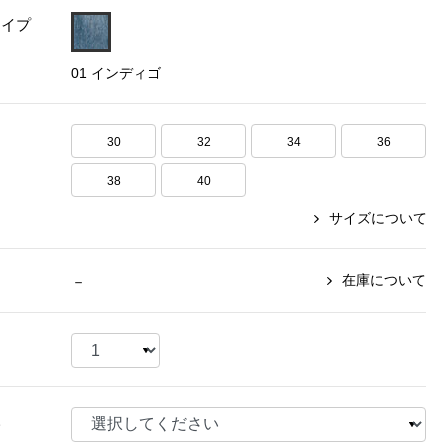
タイプ
【特集】〈セイコー〉マウリッ
Miss Kyouko／ミスキョウコ
Salon de GRANDGRIS
【特集】食彩倶楽部
ツハイス美術館公認フェルメー
01 インディゴ
おすすめブランド
おすすめブランド
おすすめブランド
ルオマージュウオッチ
BOGARD 最新号はこちら
リネアフレスコ
ベキュア グラン／プレミアム
食彩倶楽部
おすすめブランド
30
32
34
36
ヤッコマリカルド
メイクプロポーション
おすすめブランド
セイコー
38
40
銀座花菱
ネイチャーマジック
おすすめ特集
ソニー
ミスキョウコ
かづきれいこ
サイズについて
ザ･ノース･フェイス
コラントッテ
ベアー
レフィーネ
【特集】〈銀座 梅林〉国産ヒレ肉
ヘリーハンセン
の特製カツ丼の具
Fabric by ベストオブモリス
カンタベリー
在庫について
－
フェイラー
【特集】ご飯のお供
金谷製靴
おすすめ特集
おすすめ特集
【特集】おうちご飯、おうち飲み
ヘンリーコットンズ
【特集】ゆったりサイズ for Ladies
【特集】当社限定ビューティーアイ
おすすめ特集
テム
【特集】ベーシックアイテム for
おすすめ特集
Ladies
【特集】VECUA GRAND PREMIUM
【特集】William Morris／ウィリア
様
ム･モリス
【特集】〈ロングウォーク〉カラフ
【特集】五島の椿