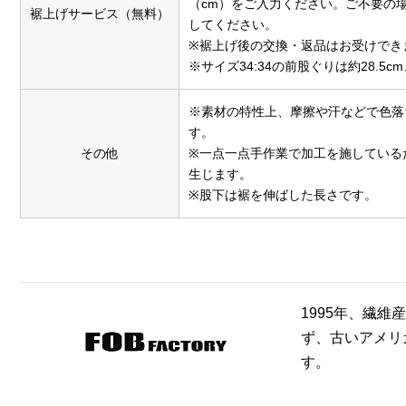
（cm）をご入力ください。ご不要の
裾上げサービス（無料）
してください。
※裾上げ後の交換・返品はお受けでき
※サイズ34:34の前股ぐりは約28.5c
※素材の特性上、摩擦や汗などで色落
す。
その他
※一点一点手作業で加工を施している
生じます。
※股下は裾を伸ばした長さです。
1995年、繊
ず、古いアメリ
す。