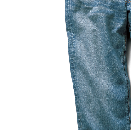
ルーム･アンダーウ
Tシャツ／カットソー
Tシャツ／カットソー
ブランケット／ソファカバー
ハンドバッグ
生活家電
ポロシャツ
ポロシャツ
カーペット／ラグ／マット
ショルダーバッグ
キッチン家電
シャツ
シャツ／ブラウス
寝具
ブリーフケース
ルームウェア／パジャマ
AV機器
トレーナー／パーカ
タンクトップ／キャミソール
カーテン／のれん／簾
クラッチバッグ
アンダーウェア
その他
セーター／カーディガン
トレーナー／パーカ
その他
ボディバッグ
その他
ベスト
セーター
リュック･バックパック
ホビー･キッズ
その他
カーディガン／アンサンブル
ボストンバッグ
生活雑貨
バッグ
ベスト
スーツケース／キャリー
ホビー／玩具
スーツ
その他
ボトムス
インテリアアート･ルームアクセ
トートバッグ
人形／ぬいぐるみ
その他
サリー
ハンドバッグ
光学機器
クロック／気象計
シューズ
パンツ／スラックス
ショルダーバッグ
ステーショナリー
バス･トイレタリー
ワンピース／チュニック
ショート･クロップドパンツ
クラッチバッグ
AVソフト／書籍／図録
ランドリー
デニム
スリップオン
ボディバッグ
アウトドア･スポーツ用品
掃除用品
その他
ワンピース
レースアップ
リュック･バックパック
その他
スリッパ／ルームシューズ
シャツワンピース
スニーカー
ボストンバッグ
防災･防犯用品
チュニック
ブーツ
スーツケース／キャリー
ガーデニング
サンダル
その他
和のインテリア小物
その他
仏具／香