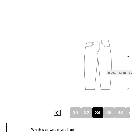
Inseam length
7
30
32
34
36
38
4