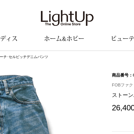
ディス
ホーム&ホビー
ビュー
ーチ･セルビッチデニムパンツ
ェア
ウェア
財布／小物
シューズ
美術･工芸品
定期便
和装
ファッシ
商品番号：
FOBファクト
財布／コインケース
スリップオン
和装小物
帽子
ストーン
革小物
レースアップ
その他
マフラー／ス
ポーチ
パンプス
スカーフ／ス
26,40
その他
スニーカー
手袋
その他
ツ
ブーツ
ベルト
サンダル
靴下
ウオッチ／アクセサリー
その他
サングラス／