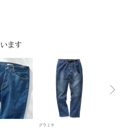
ています
グラミチ
吉河織物