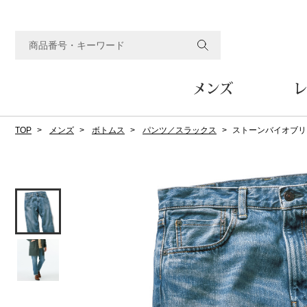
メンズ
レ
TOP
メンズ
ボトムス
パンツ／スラックス
ストーンバイオブリ
すべてのメンズアイテム
すべてのレディスアイテム
すべてのホーム&ホビーアイテム
すべてのビューティアイテム
すべてのグルメアイテム
アウター
アウター
家具
フェイスケア
食品
ルーム･アンダーウ
ボトムス
キッチン･テーブル
メイクアップ
頒布会
ジャケット
ジャケット
テーブル／椅子･座椅子
ルームウェア／パジャマ
スカート
テーブルウェア
コート
コート
収納家具
アンダーウェア
パンツ／スラックス
調理器具
ボディケア
ワイン／ビール／酒
フレグランス
ブルゾン
ブルゾン
その他
その他
ワイド･ガウチョパンツ
キッチン雑貨
その他
その他
レギンス／スパッツ
その他
ショート･クロップドパン
ファブリック
バッグ
ヘアケア
その他
その他
その他
トップス
トップス
家電
クッション／座布団
トートバッグ