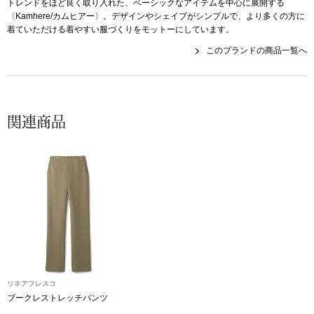
帽子
トレンドをほど良く取り入れた、ベーシックなアイテムを中心に展開する
キッズ
〈Kamhere/カムヒアー〉。デザインやシェイプがシンプルで、より多くの方に
着ていただける着やすい服づくりをモットーにしています。
ネクタイ
芸品
このブランドの商品一覧へ
マフラー／スヌ
スカーフ／スト
関連商品
手袋
ベルト
靴下
サングラス／メ
リネアフレスコ
ブークレストレッチパンツ
傘／日傘