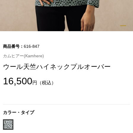
トップス
Tシャツ／カッ
物
ポロシャツ
／アクセサリー
商品番号：
616-847
シャツ
カムヒアー(Kamhere)
ョン雑貨
ウール天竺ハイネックプルオーバー
トレーナー／パ
16,500
円
（税込）
セーター／カー
ベスト
カラー・タイプ
その他