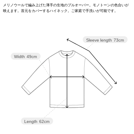
メリノウールで編み上げた薄手の生地のプルオーバー。モノトーンの色合いが
映えます。首元をカバーするハイネック。ご家庭で手洗いが可能です。
アンダーウェア
リュック･バッ
ボストンバッグ
Sleeve length
73cm
スーツケース／
Width
49cm
物
その他
／アクセサリー
シューズ
ョン雑貨
スリップオン
レースアップ
Length
62cm