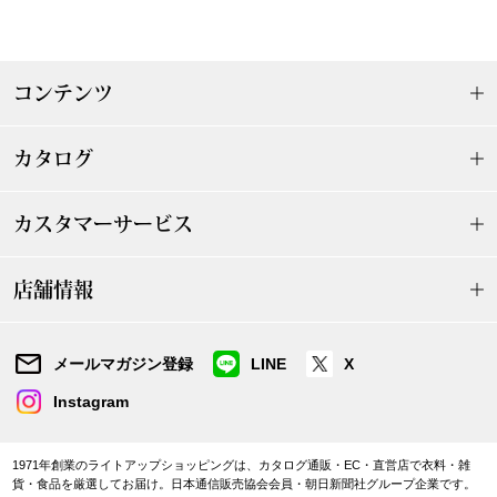
ザ･ノース･フ
ップ
ヘリーハンセン
ンス
コンテンツ
カンタベリー
カタログ
金谷製靴
カスタマーサービス
ヘンリーコット
店舗情報
おすすめ特集
メールマガジン登録
LINE
X
【特集】Trave
Instagram
【特集】cante
1971年創業のライトアップショッピングは、カタログ通販・EC・直営店で衣料・雑
貨・食品を厳選してお届け。日本通信販売協会会員・朝日新聞社グループ企業です。