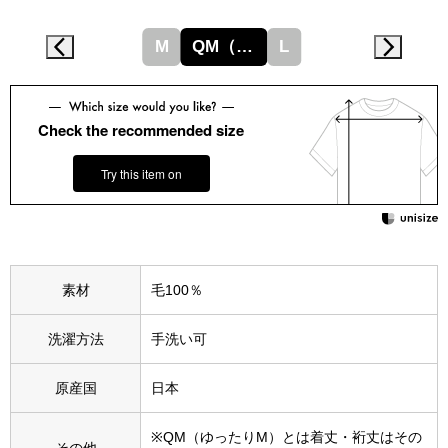
スニーカー
M
QM（ゆったりM）
L
ブーツ
サンダル
Check the recommended size
その他
Try this item on
財布／小物
素材
毛100％
財布／コインケ
洗濯方法
手洗い可
革小物
原産国
日本
Miss Kyouko／ミスキョウコ
ポーチ
※QM（ゆったりM）とは着丈・裄丈はその
ブランド
その他