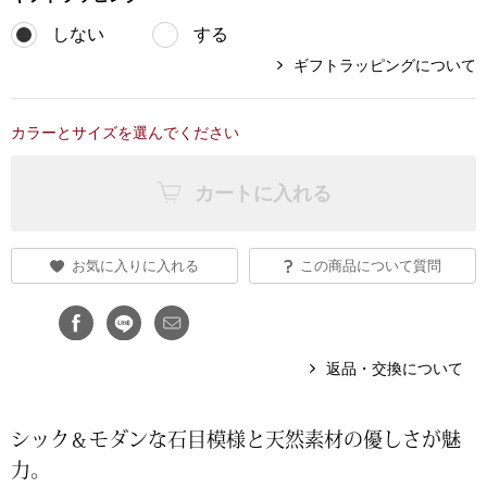
しない
する
ブランド
その他
ギフトラッピングについて
特集
バッグ
カラーとサイズを選んでください
カタログ
トートバッグ
カートに入れる
ス
すべて見る
ハンドバッグ
お気に入りに入れる
この商品について質問
ショルダーバッ
ブリーフケース
返品・交換について
ス／チュニック
クラッチバッグ
シック＆モダンな石目模様と天然素材の優しさが魅
力。
ボディバッグ