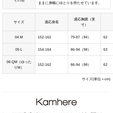
ままに身幅にゆとりを持たせています。
その他
特集
適応胸囲（実
サイズ
適応身長
ウオッチ／ア
寸）
ホビー
すべて見る
04:M
152-162
79-87（94）
62
ウオッチ
05:L
154-164
86-94（98）
63
ネックレス
ック
06:QM（ゆった
152-162
86-94（98）
62
ブレスレット
りM）
サイズ(単位＝cm)
その他
･テーブルウェア
ファッション