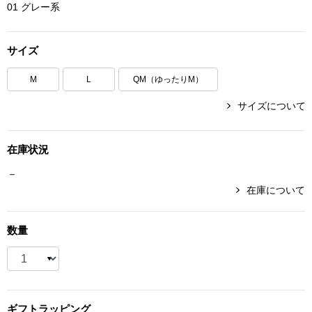
01 グレー系
ボトムス
サイズ
パンツ／スラッ
M
L
QM（ゆったりM）
ショート･クロ
サイズについて
デニム
在庫状況
その他
－
在庫について
ルーム･アン
数量
ルームウェア／
BOGARD 最新号はこちら
アンダーウェア
ギフト
ラッピング