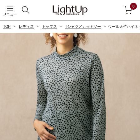
0
メニュー
TOP
レディス
トップス
Tシャツ／カットソー
ウール天竺ハイネ
戻る
アウター
すべて見る
ジャケット
コート
ブルゾン
アンダーウェア
その他