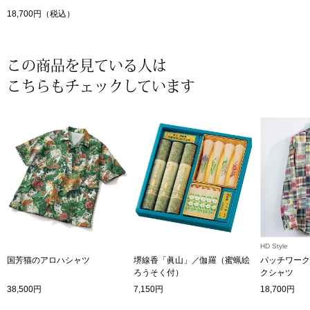
18,700円（税込）
〈セイコー〉マウリッツハイス美術館公認フェ
その他
ルメールオマージュウオッチ
この商品を見ている人は
ブランド
和装
こちらもチェックしています
特集
和装小物
その他
ティ
すべて見る
ケア
その他
ア
HD Style
国芳猫のアロハシャツ
堺線香「眞山」／伽羅（蜜蝋絵
パッチワーク
おすすめブラ
ろうそく付）
クシャツ
38,500円
7,150円
18,700円