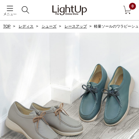
0
メニュー
TOP
レディス
シューズ
レースアップ
軽量ソールのワラビーシュ
戻る
アウター
すべて見る
ジャケット
コート
ブルゾン
アンダーウェア
その他