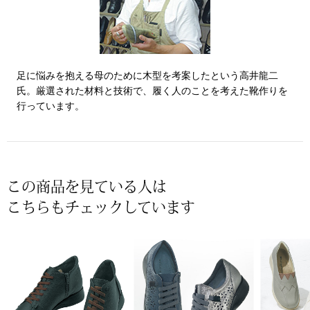
その他
特集
ウオッチ／ア
足に悩みを抱える母のために木型を考案したという高井龍二
ホビー
氏。厳選された材料と技術で、履く人のことを考えた靴作りを
すべて見る
ウオッチ
行っています。
ネックレス
ック
ブレスレット
この商品を見ている人は
こちらもチェックしています
その他
･テーブルウェア
ファッション