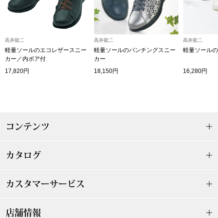
帽子
キッズ
ネクタイ
芸品
高井龍二
高井龍二
高井龍二
軽量ソールのエコレザースニー
軽量ソールのパンチングスニー
軽量ソールの
マフラー／スヌ
カー／内ボア付
カー
17,820円
18,150円
16,280円
スカーフ／スト
手袋
コンテンツ
ベルト
カタログ
靴下
カスタマーサービス
サングラス／メ
傘／日傘
店舗情報