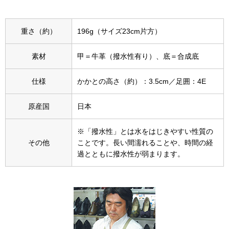
スニーカー
ブーツ
重さ（約）
196g（サイズ23cm片方）
素材
甲＝牛革（撥水性有り）、底＝合成底
サンダル
仕様
かかとの高さ（約）：3.5cm／足囲：4E
その他
原産国
日本
財布／小物
※「撥水性」とは水をはじきやすい性質の
その他
ことです。長い間濡れることや、時間の経
過とともに撥水性が弱まります。
財布／コインケ
革小物
Miss Kyouko／ミスキョウコ
ポーチ
ブランド