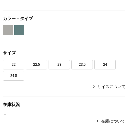
ボトムス
カラー・タイプ
パンツ／スラッ
ショート･クロ
サイズ
デニム
22
22.5
23
23.5
24
その他
24.5
サイズについて
ルーム･アン
在庫状況
ルームウェア／
－
在庫について
BOGARD 最新号はこちら
アンダーウェア