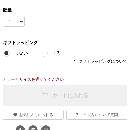
ブランド
数量
その他
特集
バッグ
カタログ
ギフト
ラッピング
トートバッグ
しない
する
ギフトラッピングについて
ス
すべて見る
ハンドバッグ
カラーとサイズを選んでください
ショルダーバッ
カートに入れる
ブリーフケース
ス／チュニック
クラッチバッグ
お気に入りに入れる
この商品について質問
ボディバッグ