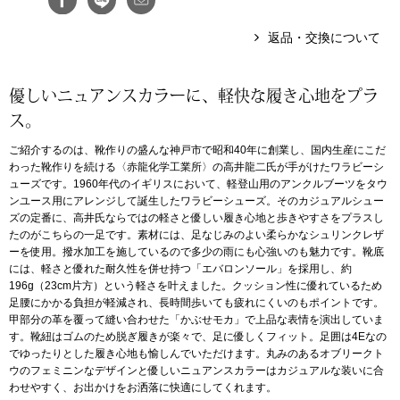
返品・交換について
アンダーウェア
リュック･バッ
ボストンバッグ
優しいニュアンスカラーに、軽快な履き心地をプラ
ス。
スーツケース／
ご紹介するのは、靴作りの盛んな神戸市で昭和40年に創業し、国内生産にこだ
わった靴作りを続ける〈赤龍化学工業所〉の高井龍二氏が手がけたワラビーシ
物
ューズです。1960年代のイギリスにおいて、軽登山用のアンクルブーツをタウ
その他
ンユース用にアレンジして誕生したワラビーシューズ。そのカジュアルシュー
ズの定番に、高井氏ならではの軽さと優しい履き心地と歩きやすさをプラスし
／アクセサリー
たのがこちらの一足です。素材には、足なじみのよい柔らかなシュリンクレザ
ーを使用。撥水加工を施しているので多少の雨にも心強いのも魅力です。靴底
シューズ
には、軽さと優れた耐久性を併せ持つ「エバロンソール」を採用し、約
ョン雑貨
196g（23cm片方）という軽さを叶えました。クッション性に優れているため
足腰にかかる負担が軽減され、長時間歩いても疲れにくいのもポイントです。
スリップオン
甲部分の革を覆って縫い合わせた「かぶせモカ」で上品な表情を演出していま
す。靴紐はゴムのため脱ぎ履きが楽々で、足に優しくフィット。足囲は4Eなの
でゆったりとした履き心地も愉しんでいただけます。丸みのあるオブリークト
レースアップ
ウのフェミニンなデザインと優しいニュアンスカラーはカジュアルな装いに合
わせやすく、お出かけをお洒落に快適にしてくれます。