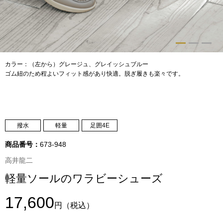
トップス
Tシャツ／カッ
物
ポロシャツ
カラー：（左から）グレージュ、グレイッシュブルー
／アクセサリー
ゴム紐のため程よいフィット感があり快適。脱ぎ履きも楽々です。
シャツ
ョン雑貨
トレーナー／パ
撥水
軽量
足囲4E
セーター／カー
商品番号：
673-948
高井龍二
ベスト
軽量ソールのワラビーシューズ
その他
17,600
円
（税込）