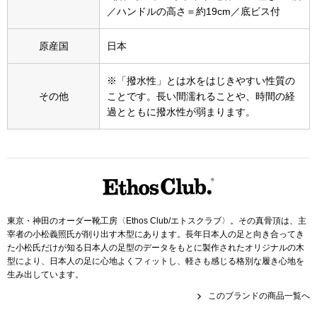
スニーカー
／ハンドルの高さ＝約19cm／底ビス付
ブーツ
原産国
日本
サンダル
※「撥水性」とは水をはじきやすい性質の
その他
ことです。長い間濡れることや、時間の経
過とともに撥水性が弱まります。
その他
財布／小物
財布／コインケ
東京・神田のオーダー靴工房〈Ethos Club/エトスクラブ〉。その真骨頂は、主
宰者の小松義照氏が削り出す木型にあります。長年日本人の足と向き合ってき
た小松氏だけが知る日本人の足型のデータをもとに製作されたオリジナルの木
革小物
型により、日本人の足に心地よくフィットし、軽さも感じる格別な履き心地を
生み出しています。
Miss Kyouko／ミスキョウコ
ポーチ
このブランドの商品一覧へ
ブランド