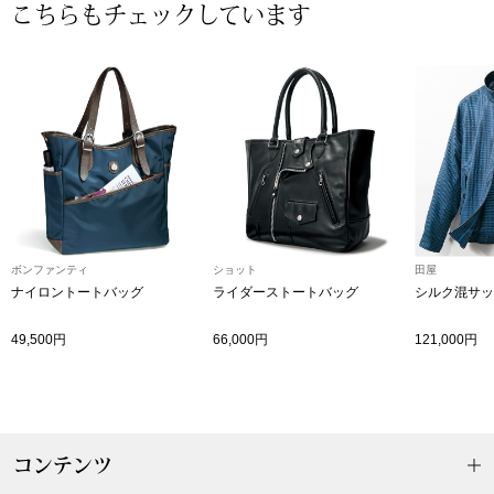
帽子
キッズ
こちらもチェックしています
ネクタイ
芸品
マフラー／スヌ
スカーフ／スト
手袋
ボンファンティ
ショット
田屋
ナイロントートバッグ
ライダーストートバッグ
シルク混サッ
ベルト
49,500円
66,000円
121,000円
靴下
サングラス／メ
コンテンツ
傘／日傘