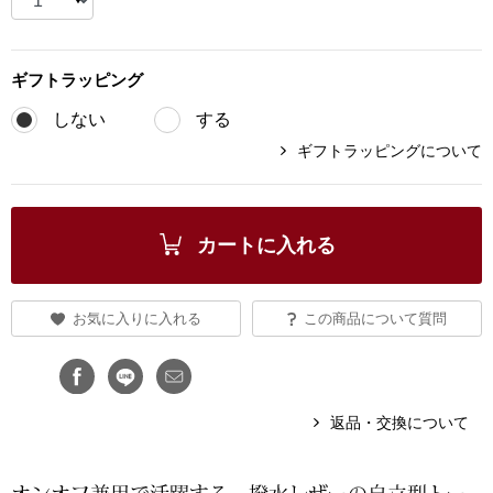
ブランド
その他
ギフト
ラッピング
特集
しない
する
バッグ
ギフトラッピングについて
カタログ
トートバッグ
ス
カートに入れる
すべて見る
ハンドバッグ
ショルダーバッ
お気に入りに入れる
この商品について質問
ブリーフケース
ス／チュニック
返品・交換について
クラッチバッグ
ボディバッグ