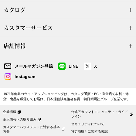
〈セイコー〉マウリッツハイス美術館公認フェ
カタログ
その他
ルメールオマージュウオッチ
カスタマーサービス
ブランド
和装
店舗情報
特集
和装小物
メールマガジン登録
LINE
X
その他
ティ
すべて見る
Instagram
ケア
1971年創業のライトアップショッピングは、カタログ通販・EC・直営店で衣料・雑
その他
貨・食品を厳選してお届け。日本通信販売協会会員・朝日新聞社グループ企業です。
ア
企業情報
公式アカウントコミュニティ・ガイド
ライン
おすすめブラ
個人情報への取り組み
セキュリティについて
カスタマーハラスメントに対する基本
方針
特定商取引に関する表記