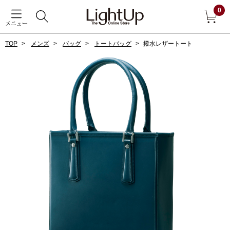
0
メニュー
TOP
メンズ
バッグ
トートバッグ
撥水レザートート
戻る
アウター
すべて見る
ジャケット
コート
ブルゾン
アンダーウェア
その他