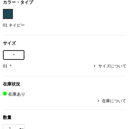
カラー・タイプ
ボトムス
パンツ／スラッ
01 ネイビー
ショート･クロ
サイズ
デニム
＊
01 ＊
サイズについて
その他
在庫状況
ルーム･アン
在庫あり
在庫について
ルームウェア／
数量
BOGARD 最新号はこちら
アンダーウェア