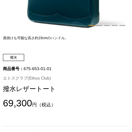
トップス
Tシャツ／カッ
物
ポロシャツ
肩掛けも可能な高さ約19cmのハンドル。
／アクセサリー
シャツ
撥水
ョン雑貨
トレーナー／パ
商品番号：
675-653-01-01
エトスクラブ(Ethos Club)
セーター／カー
撥水レザートート
ベスト
69,300
円
（税込）
その他