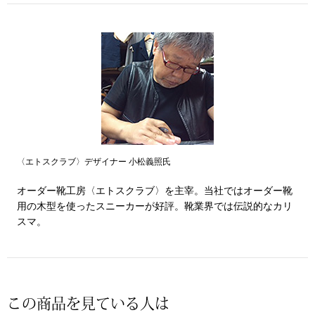
その他
特集
ウオッチ／ア
ホビー
すべて見る
ウオッチ
ネックレス
〈エトスクラブ〉デザイナー 小松義照氏
ック
ブレスレット
オーダー靴工房〈エトスクラブ〉を主宰。当社ではオーダー靴
用の木型を使ったスニーカーが好評。靴業界では伝説的なカリ
その他
スマ。
･テーブルウェア
ファッション
この商品を見ている人は