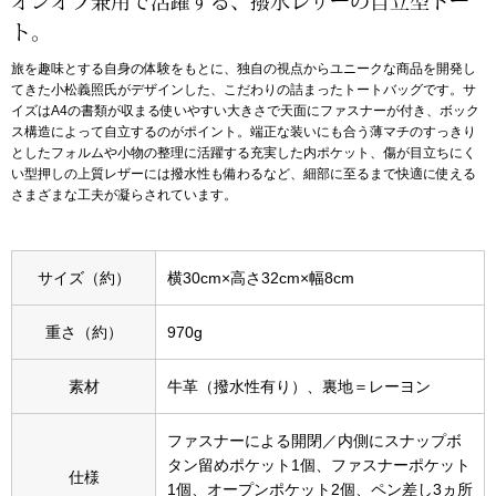
オンオフ兼用で活躍する、撥水レザーの自立型トー
ト。
アンダーウェア
リュック･バッ
旅を趣味とする自身の体験をもとに、独自の視点からユニークな商品を開発し
てきた小松義照氏がデザインした、こだわりの詰まったトートバッグです。サ
ボストンバッグ
イズはA4の書類が収まる使いやすい大きさで天面にファスナーが付き、ボック
ス構造によって自立するのがポイント。端正な装いにも合う薄マチのすっきり
としたフォルムや小物の整理に活躍する充実した内ポケット、傷が目立ちにく
スーツケース／
い型押しの上質レザーには撥水性も備わるなど、細部に至るまで快適に使える
さまざまな工夫が凝らされています。
物
その他
サイズ（約）
横30cm×高さ32cm×幅8cm
／アクセサリー
シューズ
重さ（約）
970g
ョン雑貨
スリップオン
素材
牛革（撥水性有り）、裏地＝レーヨン
ファスナーによる開閉／内側にスナップボ
レースアップ
タン留めポケット1個、ファスナーポケット
仕様
1個、オープンポケット2個、ペン差し3ヵ所