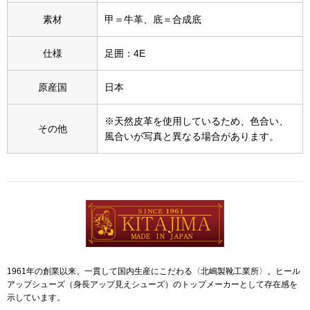
スニーカー
素材
甲＝牛革、底＝合成底
ブーツ
仕様
足囲：4E
サンダル
原産国
日本
その他
※天然皮革を使用しているため、色合い、
その他
風合いが写真と異なる場合があります。
財布／小物
財布／コインケ
革小物
Miss Kyouko／ミスキョウコ
1961年の創業以来、一貫して国内生産にこだわる〈北嶋製靴工業所〉。ヒール
ポーチ
アップシューズ（身長アップ見えシューズ）のトップメーカーとして存在感を
示しています。
ブランド