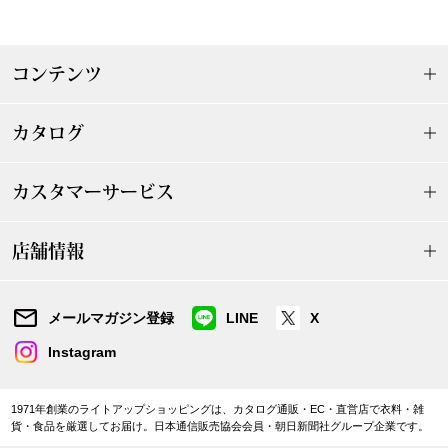
帽子
キッズ
ネクタイ
芸品
コンテンツ
マフラー／スヌ
カタログ
スカーフ／スト
カスタマーサービス
手袋
店舗情報
ベルト
メールマガジン登録
LINE
X
靴下
Instagram
サングラス／メ
1971年創業のライトアップショッピングは、カタログ通販・EC・直営店で衣料・雑
貨・食品を厳選してお届け。日本通信販売協会会員・朝日新聞社グループ企業です。
傘／日傘