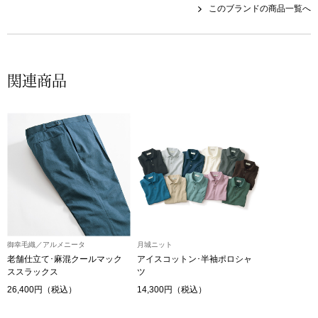
このブランドの商品一覧へ
その他
特集
ウオッチ／ア
関連商品
ホビー
すべて見る
ウオッチ
ネックレス
ック
ブレスレット
その他
御幸毛織／アルメニータ
月城ニット
･テーブルウェア
老舗仕立て･麻混クールマック
アイスコットン･半袖ポロシャ
ススラックス
ツ
ファッション
26,400円（税込）
14,300円（税込）