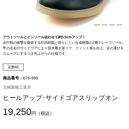
トップス
Tシャツ／カッ
物
ポロシャツ
アウトソールとインソール合わせて約5.5cmアップ！
／アクセサリー
歩行時の衝撃を吸収するEVA樹脂と滑りにくい合成樹脂の2層クレープソール。
甲の左右のサイドゴアにより脱ぎ履き楽々で、フィット感も向上。足の運びを
シャツ
スムーズにするつま先上がりの仕様です。
ョン雑貨
トレーナー／パ
足囲4E
商品番号：
676-995
セーター／カー
北嶋製靴工業所
ヒールアップ･サイドゴアスリップオン
ベスト
19,250
その他
円
（税込）