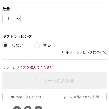
ブランド
その他
数量
特集
バッグ
カタログ
ギフト
ラッピング
トートバッグ
しない
する
ギフトラッピングについて
ス
すべて見る
ハンドバッグ
カラーとサイズを選んでください
ショルダーバッ
カートに入れる
ブリーフケース
ス／チュニック
クラッチバッグ
お気に入りに入れる
この商品について質問
ボディバッグ