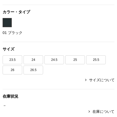
ボトムス
カラー・タイプ
パンツ／スラッ
01 ブラック
ショート･クロ
デニム
サイズ
23.5
24
24.5
25
25.5
その他
26
26.5
サイズについて
ルーム･アン
在庫状況
ルームウェア／
－
BOGARD 最新号はこちら
在庫について
アンダーウェア