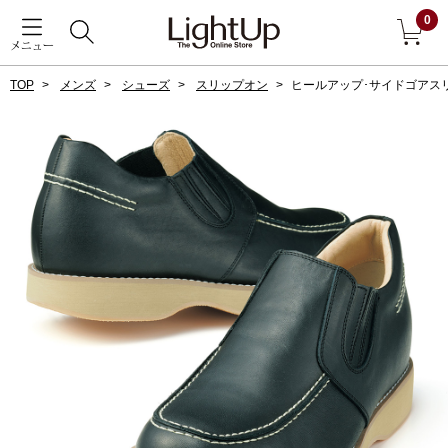
0
メニュー
TOP
メンズ
シューズ
スリップオン
ヒールアップ･サイドゴアス
戻る
アウター
すべて見る
ジャケット
コート
ブルゾン
アンダーウェア
その他