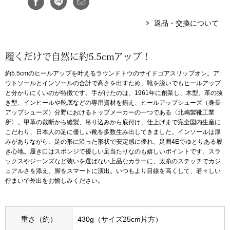
アンダーウェア
返品・交換について
リュック･バッ
ボストンバッグ
履くだけで自然に約5.5cmアップ！
約5.5cmのヒールアップを叶えるラウンドトウのサイドゴアスリップオン。ア
スーツケース／
ウトソールとインソールの合計で高さを出すため、靴を脱いでもヒールアップ
と分かりにくいのが特徴です。手がけたのは、1961年に創業し、木型、革の抜
き型、インヒールや靴底などの専用資材を揃え、ヒールアップシューズ（身長
物
その他
アップシューズ）分野におけるトップメーカーの一つである〈北嶋製靴工業
所〉。甲革の裁断から縫製、吊り込みから底付け、仕上げまで完全国内生産に
こだわり、日本人の足に優しい靴を多数生み出してきました。インソールは厚
／アクセサリー
みがありながら、足の形に沿った形状で安定感に優れ、足囲4Eでゆとりある履
シューズ
き心地。履き口はスポンジで優しい足当たりなのも嬉しいポイントです。スラ
ョン雑貨
ックスやジーンズなど装いを選ばない上品なカラーに、太糸のステッチでカジ
ュアルさを添え、脚をスマートに演出。いつもより目線を高くして、若々しい
スリップオン
佇まいで外出をお愉しみください。
レースアップ
重さ（約）
430g（サイズ25cm片方）