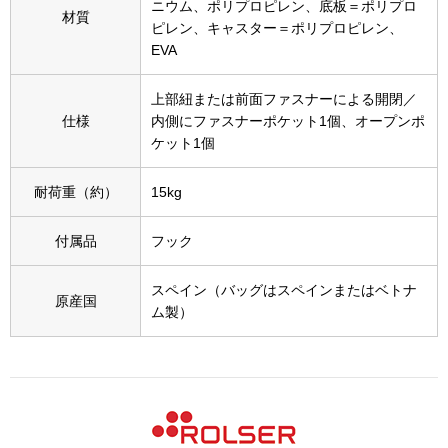
スニーカー
ニウム、ポリプロピレン、底板＝ポリプロ
材質
ピレン、キャスター＝ポリプロピレン、
EVA
ブーツ
上部紐または前面ファスナーによる開閉／
サンダル
仕様
内側にファスナーポケット1個、オープンポ
ケット1個
その他
耐荷重（約）
15kg
付属品
フック
財布／小物
スペイン（バッグはスペインまたはベトナ
原産国
財布／コインケ
ム製）
革小物
Miss Kyouko／ミスキョウコ
ポーチ
ブランド