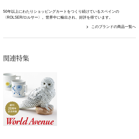
その他
50年以上にわたりショッピングカートをつくり続けているスペインの
特集
〈ROLSER/ロルサー〉。世界中に輸出され、好評を得ています。
このブランドの商品一覧へ
ウオッチ／ア
ホビー
すべて見る
ウオッチ
関連特集
ネックレス
ック
ブレスレット
その他
･テーブルウェア
ファッション