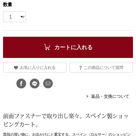
数量
ブランド
その他
特集
バッグ
カタログ
カートに入れる
トートバッグ
ス
お気に入りに入れる
この商品について質問
すべて見る
ハンドバッグ
ショルダーバッ
返品・交換について
ブリーフケース
前面ファスナーで取り出し楽々。スペイン製ショッ
ス／チュニック
クラッチバッグ
ピングカート。
ボディバッグ
普段の買い物に、お出かけにと重宝する、スペイン〈ロルサー〉のショッピン