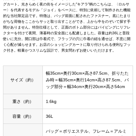
グカート。光きらめく夜の街をイメージした"キアラ"柄のこちらは、〈ロルサ
ー〉を代表するモデル「ジョイ」をベースに、特別に依頼して制作された機能
アンダーウェア
リュック･バッ
的な当社限定品です。特徴は、バッグ前面に配されたファスナー。底にたまり
がちな荷物をここからサッと取り出すことができ、上から中をのぞいて探す手
間がありません。特別仕様として、正面のボトム部分にはパイピングにリフレ
ボストンバッグ
クターを付けて夜間、薄暮時の安全面にも配慮しました。容量は約36Lと普段
使いに充分。開口部は巾着式で、フラップの穴に巾着の紐を通せば、不意に開
く心配が減らせます。お店のショッピングカートに取り付けられる便利なフッ
スーツケース／
ク付き。軽量かつスリムな設計で、男女問わずお使いいただけます。
物
その他
幅35cm×奥行30cm×高さ87.5cm、折りたた
／アクセサリー
サイズ（約）
み時＝幅35cm×奥行14cm×高さ87.5cm、バ
ッグ部分＝幅34cm×奥行20cm×高さ54cm
シューズ
ョン雑貨
重さ（約）
1.6kg
スリップオン
容量（約）
36L
レースアップ
バッグ＝ポリエステル、フレーム＝アルミ