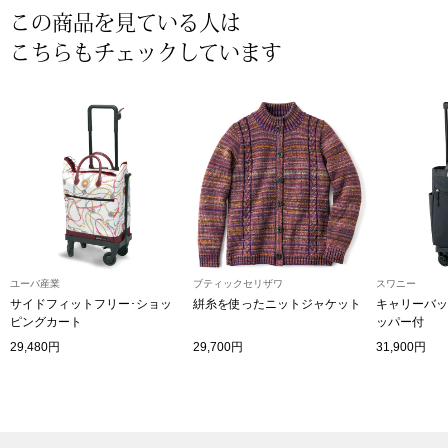
帽子
キッズ
この商品を見ている人は
こちらもチェックしています
ネクタイ
芸品
マフラー／スヌ
スカーフ／スト
手袋
ベルト
ユーバ産業
ブティックセリザワ
スワニー
サイドフィットフリー･ショッ
絣糸を使ったニットジャケット
キャリーバッ
ピングカート
ッパー付
靴下
29,480円
29,700円
31,900円
サングラス／メ
傘／日傘