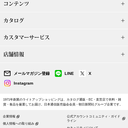
コンテンツ
〈セイコー〉マウリッツハイス美術館公認フェ
その他
ルメールオマージュウオッチ
カタログ
ブランド
和装
カスタマーサービス
特集
和装小物
店舗情報
その他
ティ
すべて見る
メールマガジン登録
LINE
X
Instagram
ケア
その他
ア
1971年創業のライトアップショッピングは、カタログ通販・EC・直営店で衣料・雑
貨・食品を厳選してお届け。日本通信販売協会会員・朝日新聞社グループ企業です。
おすすめブラ
企業情報
公式アカウントコミュニティ・ガイド
ライン
個人情報への取り組み
セキュリティについて