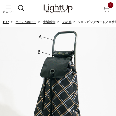
0
メニュー
TOP
ホーム&ホビー
生活雑貨
その他
ショッピングカート／当社
戻る
アウター
すべて見る
ジャケット
コート
ブルゾン
アンダーウェア
その他