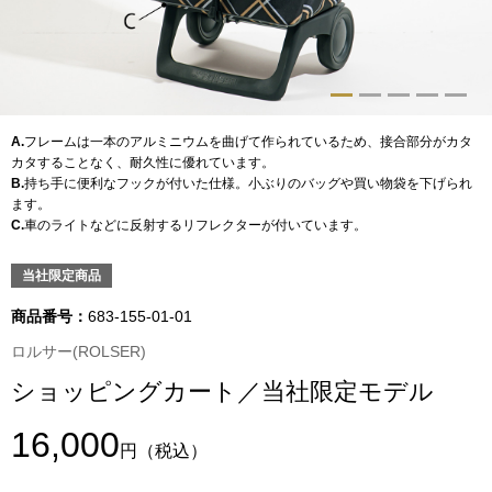
トップス
Tシャツ／カッ
物
ポロシャツ
A.
フレームは一本のアルミニウムを曲げて作られているため、接合部分がカタ
／アクセサリー
カタすることなく、耐久性に優れています。
B.
持ち手に便利なフックが付いた仕様。小ぶりのバッグや買い物袋を下げられ
シャツ
ます。
ョン雑貨
C.
車のライトなどに反射するリフレクターが付いています。
トレーナー／パ
当社限定商品
セーター／カー
商品番号：
683-155-01-01
ロルサー(ROLSER)
ベスト
ショッピングカート／当社限定モデル
その他
16,000
円
（税込）