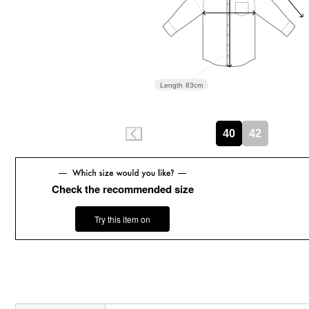
Length
83cm
40
42
Check the recommended size
Try this item on