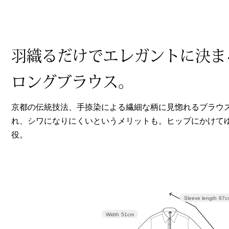
ヘルスケア
その他
羽織るだけでエレガントに決ま
ロングブラウス。
京都の伝統技法、手捺染による繊細な柄に見惚れるブラウ
れ、シワになりにくいというメリットも。ヒップにかけて
役。
Sleeve length
67c
Width
51cm