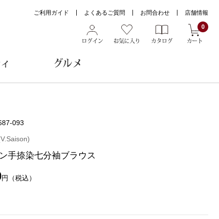
ご利用ガイド
よくあるご質問
お問合わせ
店舗情報
0
ログイン
お気に入り
カタログ
カート
ティ
グルメ
ョン雑貨
687-093
Saison)
ン手捺染七分袖ブラウス
ヌード
トール
0
円
（税込）
メガネ