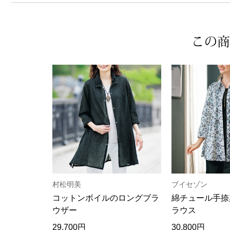
この商
村松明美
ブイセゾン
コットンボイルのロングブラ
綿チュール手捺
ウザー
ラウス
29,700円
30,800円