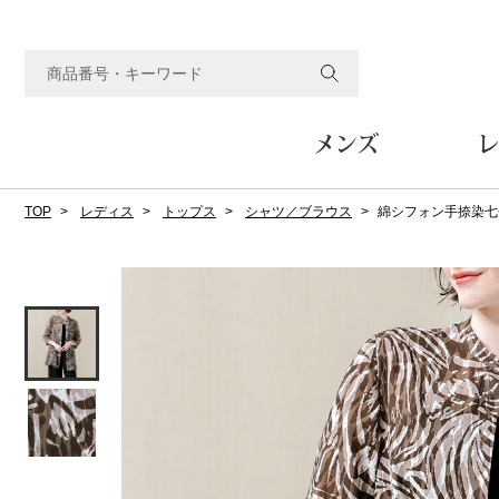
メンズ
レ
TOP
レディス
トップス
シャツ／ブラウス
綿シフォン手捺染七
すべてのメンズアイテム
すべてのレディスアイテム
すべてのホーム&ホビーアイテム
すべてのビューティアイテム
すべてのグルメアイテム
アウター
アウター
家具
フェイスケア
食品
ルーム･アンダーウ
ボトムス
キッチン･テーブル
メイクアップ
頒布会
ジャケット
ジャケット
テーブル／椅子･座椅子
ルームウェア／パジャマ
スカート
テーブルウェア
コート
コート
収納家具
アンダーウェア
パンツ／スラックス
調理器具
ボディケア
ワイン／ビール／酒
フレグランス
ブルゾン
ブルゾン
その他
その他
ワイド･ガウチョパンツ
キッチン雑貨
その他
その他
レギンス／スパッツ
その他
ショート･クロップドパン
ファブリック
バッグ
ヘアケア
その他
その他
その他
トップス
トップス
家電
クッション／座布団
トートバッグ