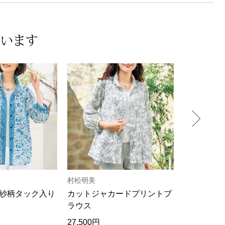
ています
村松明美
ハネカ
紗柄タック入り
カットジャカードプリントブ
シルクジョ
ラウス
ロングブラ
27,500円
23,800円