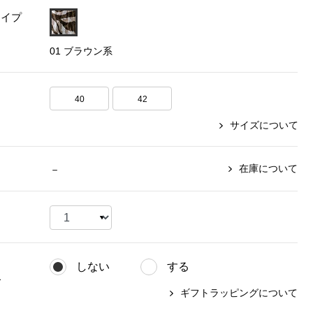
タイプ
【特集】〈セイコー〉マウリッ
Miss Kyouko／ミスキョウコ
Salon de GRANDGRIS
【特集】食彩倶楽部
ツハイス美術館公認フェルメー
01 ブラウン系
おすすめブランド
おすすめブランド
おすすめブランド
ルオマージュウオッチ
BOGARD 最新号はこちら
リネアフレスコ
ベキュア グラン／プレミアム
食彩倶楽部
おすすめブランド
40
42
ヤッコマリカルド
メイクプロポーション
おすすめブランド
サイズについて
セイコー
銀座花菱
ネイチャーマジック
おすすめ特集
ソニー
ミスキョウコ
かづきれいこ
ザ･ノース･フェイス
コラントッテ
ベアー
レフィーネ
在庫について
－
【特集】〈銀座 梅林〉国産ヒレ肉
ヘリーハンセン
の特製カツ丼の具
Fabric by ベストオブモリス
カンタベリー
フェイラー
【特集】ご飯のお供
金谷製靴
おすすめ特集
おすすめ特集
【特集】おうちご飯、おうち飲み
ヘンリーコットンズ
【特集】ゆったりサイズ for Ladies
【特集】当社限定ビューティーアイ
おすすめ特集
テム
しない
する
【特集】ベーシックアイテム for
おすすめ特集
グ
Ladies
【特集】VECUA GRAND PREMIUM
【特集】William Morris／ウィリア
ギフトラッピングについて
ム･モリス
【特集】〈ロングウォーク〉カラフ
【特集】五島の椿