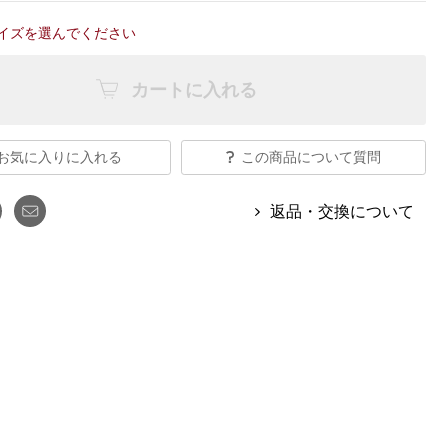
【特集】Travel Partner／トラベル
ルボタンのアルパカ混ニット
【特集】使いやすさを追求した 防
パートナー
イズを選んでください
災用品
【特集】canterbury／カンタベリー
【特集】ギフトセレクション
【特集】HELLY HANSEN／ヘリー
カートに入れる
ハンセン
お気に入りに入れる
この商品について質問
おすすめカタログ
返品・交換について
BOGARD August 2026 vol.181
BOGARD July 2026 vol.180
RUGLOG 2026 Summer Vol.30