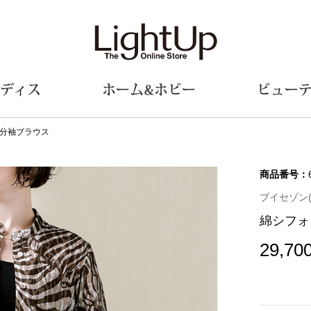
ディス
ホーム&ホビー
ビュー
分袖ブラウス
ェア
ウェア
財布／小物
シューズ
美術･工芸品
定期便
和装
ファッシ
商品番号：
ブイセゾン(V.
財布／コインケース
スリップオン
和装小物
帽子
綿シフォ
革小物
レースアップ
その他
マフラー／ス
ポーチ
パンプス
スカーフ／ス
29,70
その他
スニーカー
手袋
その他
ツ
ブーツ
ベルト
サンダル
靴下
ウオッチ／アクセサリー
その他
サングラス／