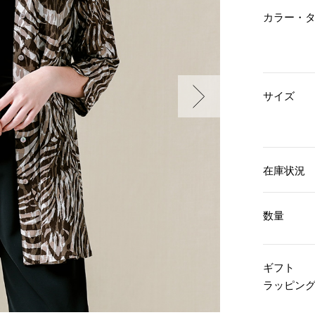
傘／日傘
ェア
ウオッチ
カラー・
その他
財布／小物
ネックレス
ブレスレット
和装
その他
財布／コインケース
革小物
ポーチ
着物／浴衣
サイズ
ファッション雑貨
その他
和装小物
バッグ
その他
帽子
ウオッチ／アクセサリー
ネクタイ
その他
マフラー／スヌード
在庫状況
スカーフ／ストール
ウオッチ
手袋
ネックレス
ベルト
ブレスレット
数量
靴下
リング
サングラス／メガネ
イヤリング／ピアス
バッグ
傘／日傘
ブローチ
ギフト
その他
その他
ラッピン