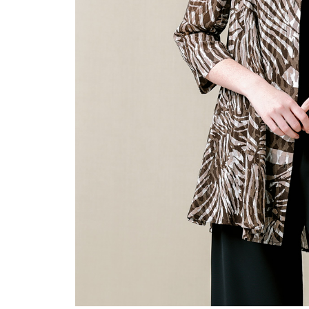
ルーム･アンダーウ
Tシャツ／カットソー
Tシャツ／カットソー
ブランケット／ソファカバー
ハンドバッグ
生活家電
ポロシャツ
ポロシャツ
カーペット／ラグ／マット
ショルダーバッグ
キッチン家電
シャツ
シャツ／ブラウス
寝具
ブリーフケース
ルームウェア／パジャマ
AV機器
トレーナー／パーカ
タンクトップ／キャミソール
カーテン／のれん／簾
クラッチバッグ
アンダーウェア
その他
セーター／カーディガン
トレーナー／パーカ
その他
ボディバッグ
その他
ベスト
セーター
リュック･バックパック
ホビー･キッズ
その他
カーディガン／アンサンブル
ボストンバッグ
生活雑貨
バッグ
ベスト
スーツケース／キャリー
ホビー／玩具
スーツ
その他
ボトムス
インテリアアート･ルームアクセ
トートバッグ
人形／ぬいぐるみ
その他
サリー
ハンドバッグ
光学機器
クロック／気象計
シューズ
パンツ／スラックス
ショルダーバッグ
ステーショナリー
バス･トイレタリー
ワンピース／チュニック
ショート･クロップドパンツ
クラッチバッグ
AVソフト／書籍／図録
ランドリー
デニム
スリップオン
ボディバッグ
アウトドア･スポーツ用品
掃除用品
その他
ワンピース
レースアップ
リュック･バックパック
その他
スリッパ／ルームシューズ
シャツワンピース
スニーカー
ボストンバッグ
防災･防犯用品
チュニック
ブーツ
スーツケース／キャリー
ガーデニング
サンダル
その他
和のインテリア小物
その他
仏具／香