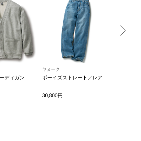
ヤヌーク
ナティック･
ーディガン
ボーイズストレート／レア
コットンウ
クプルオー
30,800円
22,000円