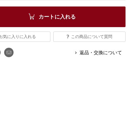
【特集】Travel Partner／トラベル
ルボタンのアルパカ混ニット
【特集】使いやすさを追求した 防
パートナー
災用品
【特集】canterbury／カンタベリー
カートに入れる
【特集】ギフトセレクション
【特集】HELLY HANSEN／ヘリー
ハンセン
お気に入りに入れる
この商品について質問
返品・交換について
おすすめカタログ
BOGARD August 2026 vol.181
BOGARD July 2026 vol.180
RUGLOG 2026 Summer Vol.30