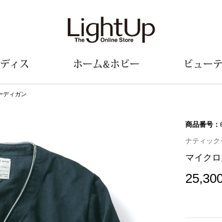
ディス
ホーム&ホビー
ビュー
ーディガン
ェア
ウェア
財布／小物
シューズ
美術･工芸品
定期便
和装
ファッシ
商品番号：
ナティック･マ
財布／コインケース
スリップオン
和装小物
帽子
マイクロ
革小物
レースアップ
その他
マフラー／ス
ポーチ
パンプス
スカーフ／ス
25,30
その他
スニーカー
手袋
その他
ツ
ブーツ
ベルト
サンダル
靴下
ウオッチ／アクセサリー
その他
サングラス／