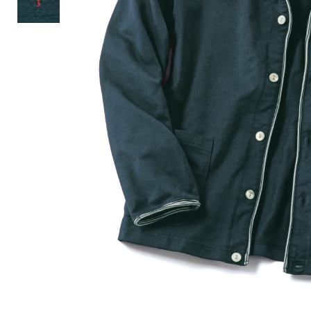
ルーム･アンダーウ
Tシャツ／カットソー
Tシャツ／カットソー
ブランケット／ソファカバー
ハンドバッグ
生活家電
ポロシャツ
ポロシャツ
カーペット／ラグ／マット
ショルダーバッグ
キッチン家電
シャツ
シャツ／ブラウス
寝具
ブリーフケース
ルームウェア／パジャマ
AV機器
トレーナー／パーカ
タンクトップ／キャミソール
カーテン／のれん／簾
クラッチバッグ
アンダーウェア
その他
セーター／カーディガン
トレーナー／パーカ
その他
ボディバッグ
その他
ベスト
セーター
リュック･バックパック
ホビー･キッズ
その他
カーディガン／アンサンブル
ボストンバッグ
生活雑貨
バッグ
ベスト
スーツケース／キャリー
ホビー／玩具
スーツ
その他
ボトムス
インテリアアート･ルームアクセ
トートバッグ
人形／ぬいぐるみ
その他
サリー
ハンドバッグ
光学機器
クロック／気象計
シューズ
パンツ／スラックス
ショルダーバッグ
ステーショナリー
バス･トイレタリー
ワンピース／チュニック
ショート･クロップドパンツ
クラッチバッグ
AVソフト／書籍／図録
ランドリー
デニム
スリップオン
ボディバッグ
アウトドア･スポーツ用品
掃除用品
その他
ワンピース
レースアップ
リュック･バックパック
その他
スリッパ／ルームシューズ
シャツワンピース
スニーカー
ボストンバッグ
防災･防犯用品
チュニック
ブーツ
スーツケース／キャリー
ガーデニング
サンダル
その他
和のインテリア小物
その他
仏具／香