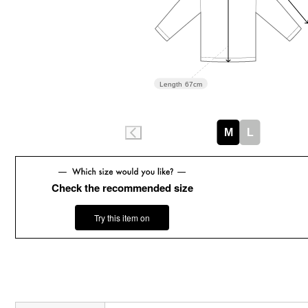
Length
67cm
M
L
Check the recommended size
Try this item on