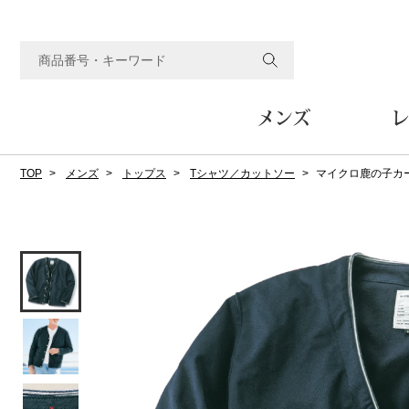
メンズ
レ
TOP
メンズ
トップス
Tシャツ／カットソー
マイクロ鹿の子カ
すべてのメンズアイテム
すべてのレディスアイテム
すべてのホーム&ホビーアイテム
すべてのビューティアイテム
すべてのグルメアイテム
アウター
アウター
家具
フェイスケア
食品
ルーム･アンダーウ
ボトムス
キッチン･テーブル
メイクアップ
頒布会
ジャケット
ジャケット
テーブル／椅子･座椅子
ルームウェア／パジャマ
スカート
テーブルウェア
コート
コート
収納家具
アンダーウェア
パンツ／スラックス
調理器具
ボディケア
ワイン／ビール／酒
フレグランス
ブルゾン
ブルゾン
その他
その他
ワイド･ガウチョパンツ
キッチン雑貨
その他
その他
レギンス／スパッツ
その他
ショート･クロップドパン
ファブリック
バッグ
ヘアケア
その他
その他
その他
トップス
トップス
家電
クッション／座布団
トートバッグ