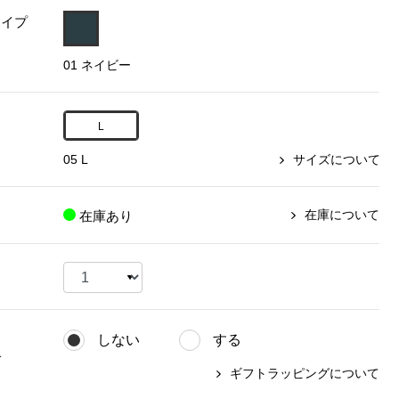
タイプ
【特集】〈セイコー〉マウリッ
Miss Kyouko／ミスキョウコ
Salon de GRANDGRIS
【特集】食彩倶楽部
ツハイス美術館公認フェルメー
01 ネイビー
おすすめブランド
おすすめブランド
おすすめブランド
ルオマージュウオッチ
BOGARD 最新号はこちら
リネアフレスコ
ベキュア グラン／プレミアム
食彩倶楽部
おすすめブランド
L
ヤッコマリカルド
メイクプロポーション
おすすめブランド
05 L
サイズについて
セイコー
銀座花菱
ネイチャーマジック
おすすめ特集
ソニー
ミスキョウコ
かづきれいこ
ザ･ノース･フェイス
コラントッテ
ベアー
レフィーネ
在庫について
在庫あり
【特集】〈銀座 梅林〉国産ヒレ肉
ヘリーハンセン
の特製カツ丼の具
Fabric by ベストオブモリス
カンタベリー
フェイラー
【特集】ご飯のお供
金谷製靴
おすすめ特集
おすすめ特集
【特集】おうちご飯、おうち飲み
ヘンリーコットンズ
【特集】ゆったりサイズ for Ladies
【特集】当社限定ビューティーアイ
おすすめ特集
テム
しない
する
【特集】ベーシックアイテム for
おすすめ特集
グ
Ladies
【特集】VECUA GRAND PREMIUM
【特集】William Morris／ウィリア
ギフトラッピングについて
ム･モリス
【特集】〈ロングウォーク〉カラフ
【特集】五島の椿