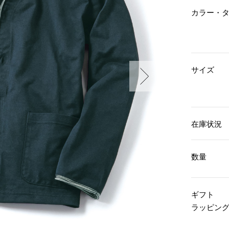
傘／日傘
ェア
ウオッチ
カラー・
その他
財布／小物
ネックレス
ブレスレット
和装
その他
財布／コインケース
革小物
ポーチ
着物／浴衣
サイズ
ファッション雑貨
その他
和装小物
バッグ
その他
帽子
ウオッチ／アクセサリー
ネクタイ
その他
マフラー／スヌード
在庫状況
スカーフ／ストール
ウオッチ
手袋
ネックレス
ベルト
ブレスレット
数量
靴下
リング
サングラス／メガネ
イヤリング／ピアス
バッグ
傘／日傘
ブローチ
ギフト
その他
その他
ラッピン