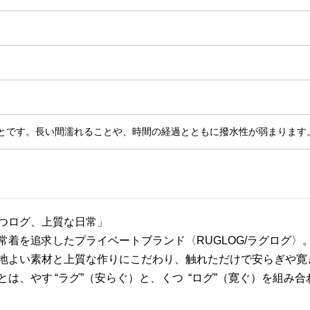
とです。長い間濡れることや、時間の経過とともに撥水性が弱まります
つログ、上質な日常」
常着を追求したプライベートブランド〈RUGLOG/ラグログ
地よい素材と上質な作りにこだわり、触れただけで安らぎや寛
とは、やす “ラグ”（安らぐ）と、くつ “ログ”（寛ぐ）を組み