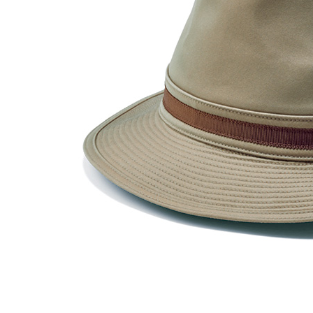
ルーム･アンダーウ
Tシャツ／カットソー
Tシャツ／カットソー
ブランケット／ソファカバー
ハンドバッグ
生活家電
ポロシャツ
ポロシャツ
カーペット／ラグ／マット
ショルダーバッグ
キッチン家電
シャツ
シャツ／ブラウス
寝具
ブリーフケース
ルームウェア／パジャマ
AV機器
トレーナー／パーカ
タンクトップ／キャミソール
カーテン／のれん／簾
クラッチバッグ
アンダーウェア
その他
セーター／カーディガン
トレーナー／パーカ
その他
ボディバッグ
その他
ベスト
セーター
リュック･バックパック
ホビー･キッズ
その他
カーディガン／アンサンブル
ボストンバッグ
生活雑貨
バッグ
ベスト
スーツケース／キャリー
ホビー／玩具
スーツ
その他
ボトムス
インテリアアート･ルームアクセ
トートバッグ
人形／ぬいぐるみ
その他
サリー
ハンドバッグ
光学機器
クロック／気象計
シューズ
パンツ／スラックス
ショルダーバッグ
ステーショナリー
バス･トイレタリー
ワンピース／チュニック
ショート･クロップドパンツ
クラッチバッグ
AVソフト／書籍／図録
ランドリー
デニム
スリップオン
ボディバッグ
アウトドア･スポーツ用品
掃除用品
その他
ワンピース
レースアップ
リュック･バックパック
その他
スリッパ／ルームシューズ
シャツワンピース
スニーカー
ボストンバッグ
防災･防犯用品
チュニック
ブーツ
スーツケース／キャリー
ガーデニング
サンダル
その他
和のインテリア小物
その他
仏具／香