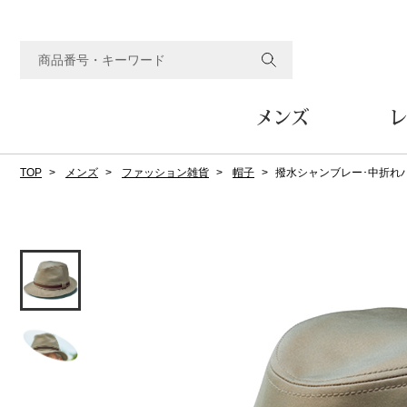
メンズ
レ
TOP
メンズ
ファッション雑貨
帽子
撥水シャンブレー･中折れ
すべてのメンズアイテム
すべてのレディスアイテム
すべてのホーム&ホビーアイテム
すべてのビューティアイテム
すべてのグルメアイテム
アウター
アウター
家具
フェイスケア
食品
ルーム･アンダーウ
ボトムス
キッチン･テーブル
メイクアップ
頒布会
ジャケット
ジャケット
テーブル／椅子･座椅子
ルームウェア／パジャマ
スカート
テーブルウェア
コート
コート
収納家具
アンダーウェア
パンツ／スラックス
調理器具
ボディケア
ワイン／ビール／酒
フレグランス
ブルゾン
ブルゾン
その他
その他
ワイド･ガウチョパンツ
キッチン雑貨
その他
その他
レギンス／スパッツ
その他
ショート･クロップドパン
ファブリック
バッグ
ヘアケア
その他
その他
その他
トップス
トップス
家電
クッション／座布団
トートバッグ