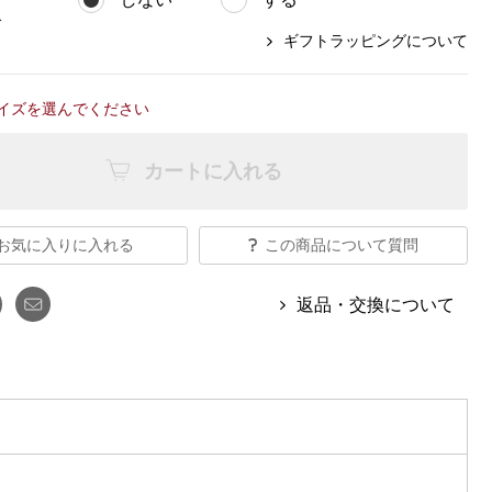
【特集】Travel Partner／トラベル
ルボタンのアルパカ混ニット
【特集】使いやすさを追求した 防
パートナー
グ
災用品
ギフトラッピングについて
【特集】canterbury／カンタベリー
【特集】ギフトセレクション
【特集】HELLY HANSEN／ヘリー
イズを選んでください
ハンセン
カートに入れる
おすすめカタログ
お気に入りに入れる
この商品について質問
BOGARD August 2026 vol.181
BOGARD July 2026 vol.180
返品・交換について
RUGLOG 2026 Summer Vol.30