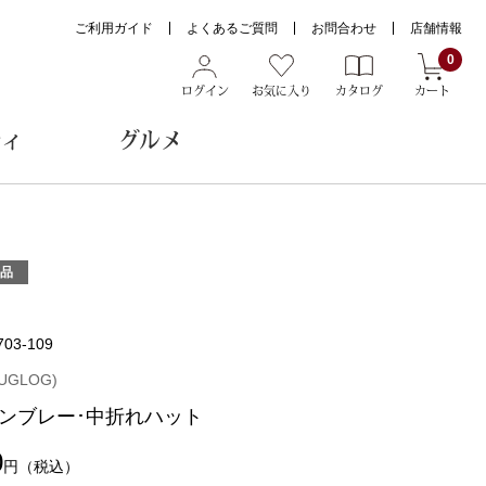
ご利用ガイド
よくあるご質問
お問合わせ
店舗情報
0
ログイン
お気に入り
カタログ
カート
ティ
グルメ
ョン雑貨
品
703-109
ヌード
トール
UGLOG)
ンブレー･中折れハット
0
円
（税込）
メガネ