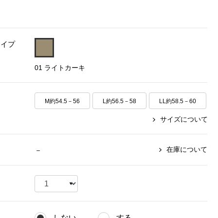
【特集】〈セイコー〉マウリッ
Miss Kyouko／ミスキョウコ
Salon de GRANDGRIS
【特集】食彩倶楽部
ツハイス美術館公認フェルメー
おすすめブランド
おすすめブランド
おすすめブランド
ルオマージュウオッチ
タイプ
BOGARD 最新号はこちら
リネアフレスコ
ベキュア グラン／プレミアム
食彩倶楽部
おすすめブランド
01 ライトカーキ
ヤッコマリカルド
メイクプロポーション
おすすめブランド
セイコー
銀座花菱
ネイチャーマジック
おすすめ特集
M約54.5－56
ソニー
L約56.5－58
LL約58.5－60
ミスキョウコ
かづきれいこ
ザ･ノース･フェイス
コラントッテ
ベアー
レフィーネ
【特集】〈銀座 梅林〉国産ヒレ肉
サイズについて
ヘリーハンセン
の特製カツ丼の具
Fabric by ベストオブモリス
カンタベリー
フェイラー
【特集】ご飯のお供
金谷製靴
在庫について
－
おすすめ特集
おすすめ特集
【特集】おうちご飯、おうち飲み
ヘンリーコットンズ
【特集】ゆったりサイズ for Ladies
【特集】当社限定ビューティーアイ
おすすめ特集
テム
【特集】ベーシックアイテム for
おすすめ特集
Ladies
【特集】VECUA GRAND PREMIUM
【特集】William Morris／ウィリア
ム･モリス
【特集】〈ロングウォーク〉カラフ
【特集】五島の椿
しない
する