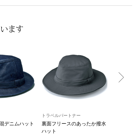
ています
トラベルパートナー
トーキョー
混デニムハット
裏面フリースのあったか撥水
リネン×サ
ハット
ット