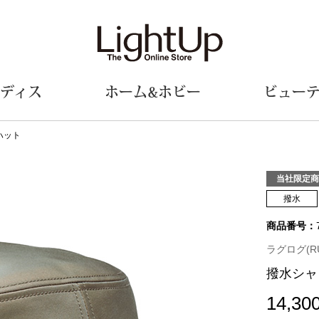
ディス
ホーム&ホビー
ビュー
ハット
ェア
ウェア
財布／小物
シューズ
美術･工芸品
定期便
和装
ファッシ
当社限定商
撥水
財布／コインケース
スリップオン
和装小物
帽子
商品番号：
革小物
レースアップ
その他
マフラー／ス
ポーチ
パンプス
スカーフ／ス
ラグログ(R
その他
スニーカー
手袋
その他
撥水シャ
ツ
ブーツ
ベルト
サンダル
靴下
14,30
ウオッチ／アクセサリー
その他
サングラス／