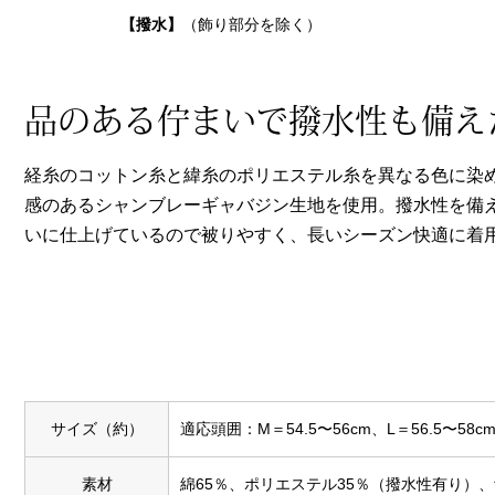
ヘルスケア
【撥水】
（飾り部分を除く）
その他
品のある佇まいで撥水性も備え
経糸のコットン糸と緯糸のポリエステル糸を異なる色に染
感のあるシャンブレーギャバジン生地を使用。撥水性を備
いに仕上げているので被りやすく、長いシーズン快適に着
サイズ（約）
適応頭囲：M＝54.5〜56cm、L＝56.5〜58c
素材
綿65％、ポリエステル35％（撥水性有り）、