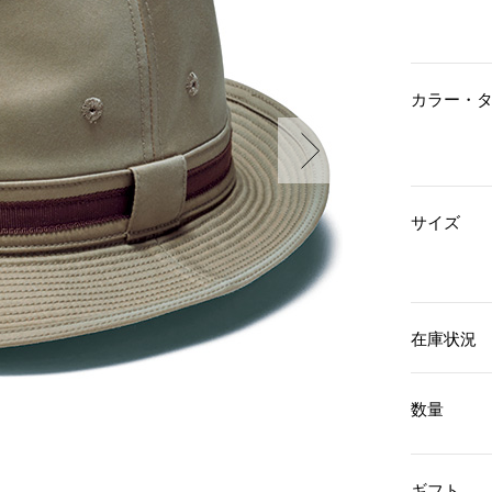
傘／日傘
ェア
ウオッチ
その他
財布／小物
ネックレス
ブレスレット
和装
その他
財布／コインケース
カラー・
革小物
ポーチ
着物／浴衣
ファッション雑貨
その他
和装小物
バッグ
その他
帽子
サイズ
ウオッチ／アクセサリー
ネクタイ
その他
マフラー／スヌード
スカーフ／ストール
ウオッチ
手袋
ネックレス
ベルト
ブレスレット
在庫状況
靴下
リング
サングラス／メガネ
イヤリング／ピアス
数量
バッグ
傘／日傘
ブローチ
その他
その他
ギフト