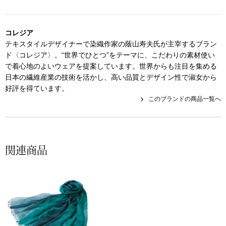
帽子
キッズ
ネクタイ
芸品
コレジア
テキスタイルデザイナーで染織作家の蔭山寿夫氏が主宰するブラン
ド〈コレジア〉。“世界でひとつ”をテーマに、こだわりの素材使い
マフラー／スヌ
で着心地のよいウェアを提案しています。世界からも注目を集める
日本の繊維産業の技術を活かし、高い品質とデザイン性で淑女から
スカーフ／スト
好評を得ています。
このブランドの商品一覧へ
手袋
ベルト
関連商品
靴下
サングラス／メ
傘／日傘