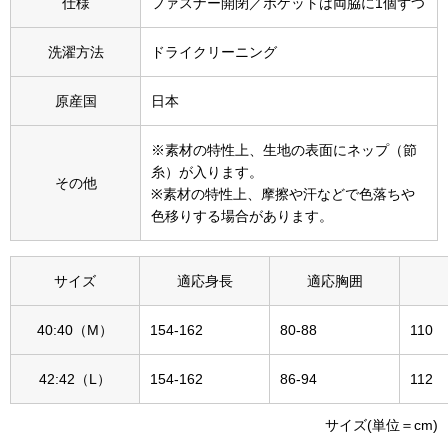
仕様
ファスナー開閉／ポケットは両脇に1個ずつ
その他
特集
洗濯方法
ドライクリーニング
ウオッチ／ア
原産国
日本
ホビー
すべて見る
※素材の特性上、生地の表面にネップ（節
ウオッチ
糸）が入ります。
その他
※素材の特性上、摩擦や汗などで色落ちや
ネックレス
色移りする場合があります。
ック
ブレスレット
サイズ
適応身長
適応胸囲
その他
40:40（M）
154-162
80-88
110
･テーブルウェア
42:42（L）
154-162
86-94
112
ファッション
サイズ(単位＝cm)