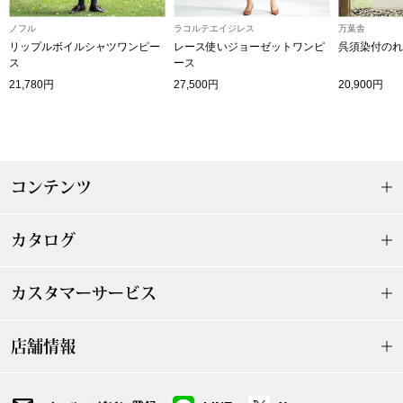
ザ･ノース･フ
ップ
ノフル
ラコルテエイジレス
万葉舎
リップルボイルシャツワンピー
レース使いジョーゼットワンピ
呉須染付のれ
ヘリーハンセン
ンス
ス
ース
21,780円
27,500円
20,900円
カンタベリー
金谷製靴
コンテンツ
ヘンリーコット
カタログ
おすすめ特集
カスタマーサービス
【特集】Trave
店舗情報
【特集】cante