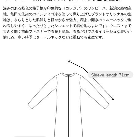
深みのある藍色の格子柄が印象的な〈コレジア〉のワンピース。新潟の織物産
アンダーウェア
リュック･バッ
地、亀田で先染めのインディゴ糸を使って織り上げたブランドオリジナルの生
地は、さらりとした肌触りと軽やかさが魅力。程よい開きのクルーネックで重
ね着しやすく、ゆったりとしたシルエットで着心地もよいです。ウエストまで
ボストンバッグ
大きく開く前面ファスナーで着脱も簡単。着るだけでスタイリッシュな装いが
愉しめ、寒い時季はタートルネックなどに重ねても素敵です。
スーツケース／
物
その他
Sleeve length
71cm
／アクセサリー
シューズ
ョン雑貨
スリップオン
レースアップ