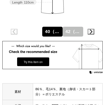
スニーカー
Length
110cm
ブーツ
サンダル
40（M）
42（L）
その他
Check the recommended size
財布／小物
Try this item on
財布／コインケ
革小物
86％、毛14％、裏地（身頃・スカート部
Miss Kyouko／ミスキョウコ
素材
分）＝ポリエステル
ポーチ
ブランド