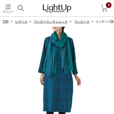
0
メニュー
TOP
レディス
ワンピース／チュニック
ワンピース
インディゴ染
戻る
アウター
すべて見る
ジャケット
コート
ブルゾン
アンダーウェア
その他