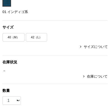
ボトムス
01 インディゴ系
パンツ／スラッ
サイズ
ショート･クロ
40（M）
42（L）
デニム
サイズについて
その他
在庫状況
－
在庫について
ルーム･アン
数量
ルームウェア／
BOGARD 最新号はこちら
アンダーウェア