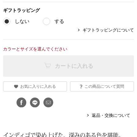
ブランド
ギフト
ラッピング
その他
しない
する
特集
ギフトラッピングについて
バッグ
カタログ
カラーとサイズを選んでください
トートバッグ
カートに入れる
ス
すべて見る
ハンドバッグ
ショルダーバッ
お気に入りに入れる
この商品について質問
ブリーフケース
返品・交換について
ス／チュニック
クラッチバッグ
ボディバッグ
インディゴで染め上げた、深みのある色を堪能。