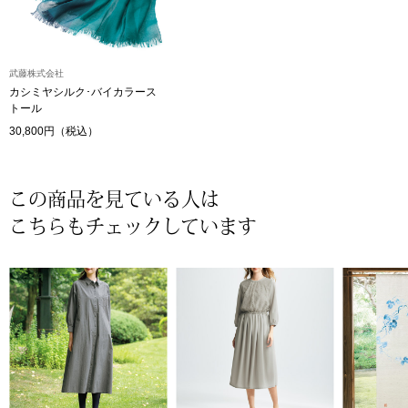
〈セイコー〉マウリッツハイス美術館公認フェ
その他
ルメールオマージュウオッチ
武藤株式会社
カシミヤシルク･バイカラース
ブランド
トール
和装
30,800円（税込）
特集
和装小物
この商品を見ている人は
その他
ティ
すべて見る
こちらもチェックしています
ケア
その他
ア
おすすめブラ