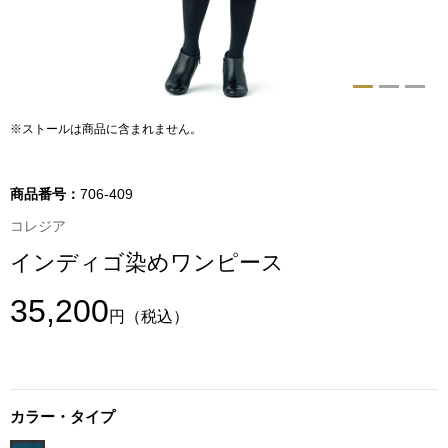
トップス
Tシャツ／カッ
物
ポロシャツ
※ストールは商品に含まれません。
／アクセサリー
シャツ
商品番号：
706-409
ョン雑貨
コレジア
トレーナー／パ
インディゴ染めワンピース
セーター／カー
35,200
円
（税込）
ベスト
その他
カラー・タイプ