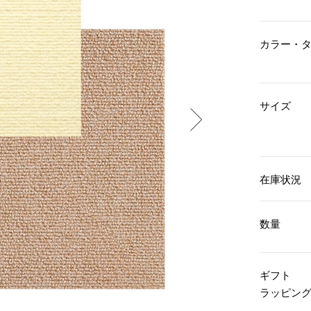
傘／日傘
ェア
ウオッチ
その他
財布／小物
ネックレス
カラー・
ブレスレット
和装
その他
財布／コインケース
革小物
ポーチ
着物／浴衣
ファッション雑貨
サイズ
その他
和装小物
バッグ
その他
帽子
ウオッチ／アクセサリー
ネクタイ
その他
マフラー／スヌード
在庫状況
スカーフ／ストール
ウオッチ
手袋
ネックレス
ベルト
ブレスレット
数量
靴下
リング
サングラス／メガネ
イヤリング／ピアス
バッグ
傘／日傘
ブローチ
ギフト
その他
その他
ラッピン