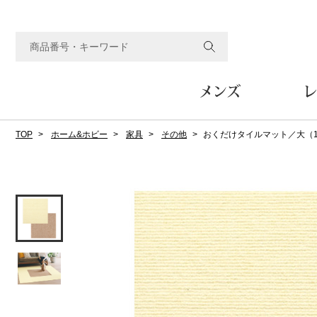
メンズ
レ
TOP
ホーム&ホビー
家具
その他
おくだけタイルマット／大（1
すべてのメンズアイテム
すべてのレディスアイテム
すべてのホーム&ホビーアイテム
すべてのビューティアイテム
すべてのグルメアイテム
アウター
アウター
家具
フェイスケア
食品
ルーム･アンダーウ
ボトムス
キッチン･テーブル
メイクアップ
頒布会
ジャケット
ジャケット
テーブル／椅子･座椅子
ルームウェア／パジャマ
スカート
テーブルウェア
コート
コート
収納家具
アンダーウェア
パンツ／スラックス
調理器具
ボディケア
ワイン／ビール／酒
フレグランス
ブルゾン
ブルゾン
その他
その他
ワイド･ガウチョパンツ
キッチン雑貨
その他
その他
レギンス／スパッツ
その他
ショート･クロップドパン
ファブリック
バッグ
ヘアケア
その他
その他
その他
トップス
トップス
家電
クッション／座布団
トートバッグ