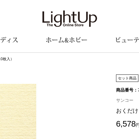
ディス
ホーム&ホビー
ビュー
0枚入）
ェア
ウェア
財布／小物
シューズ
美術･工芸品
定期便
和装
ファッシ
セット商品
商品番号：
財布／コインケース
スリップオン
和装小物
帽子
革小物
レースアップ
その他
マフラー／ス
サンコー
ポーチ
パンプス
スカーフ／ス
おくだけ
その他
スニーカー
手袋
その他
ツ
ブーツ
ベルト
6,578
サンダル
靴下
ウオッチ／アクセサリー
その他
サングラス／