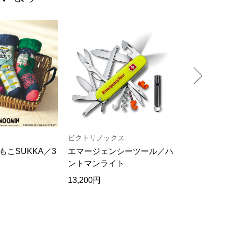
ビクトリノックス
ココンライ
こSUKKA／3
エマージェンシーツール／ハ
カレンサー
ントマンライト
ックプルオ
13,200円
9,900円