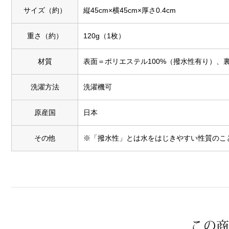
サイズ（約）
縦45cm×横45cm×厚さ0.4cm
重さ（約）
120g（1枚）
材質
表面＝ポリエステル100%（撥水性有り）、
洗濯方法
洗濯機可
原産国
日本
その他
※「撥水性」とは水をはじきやすい性質のこ
この商