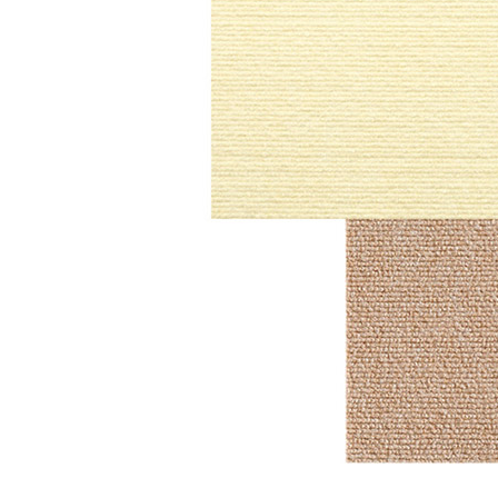
ルーム･アンダーウ
Tシャツ／カットソー
Tシャツ／カットソー
ブランケット／ソファカバー
ハンドバッグ
生活家電
ポロシャツ
ポロシャツ
カーペット／ラグ／マット
ショルダーバッグ
キッチン家電
シャツ
シャツ／ブラウス
寝具
ブリーフケース
ルームウェア／パジャマ
AV機器
トレーナー／パーカ
タンクトップ／キャミソール
カーテン／のれん／簾
クラッチバッグ
アンダーウェア
その他
セーター／カーディガン
トレーナー／パーカ
その他
ボディバッグ
その他
ベスト
セーター
リュック･バックパック
ホビー･キッズ
その他
カーディガン／アンサンブル
ボストンバッグ
生活雑貨
バッグ
ベスト
スーツケース／キャリー
ホビー／玩具
スーツ
その他
ボトムス
インテリアアート･ルームアクセ
トートバッグ
人形／ぬいぐるみ
その他
サリー
ハンドバッグ
光学機器
クロック／気象計
シューズ
パンツ／スラックス
ショルダーバッグ
ステーショナリー
バス･トイレタリー
ワンピース／チュニック
ショート･クロップドパンツ
クラッチバッグ
AVソフト／書籍／図録
ランドリー
デニム
スリップオン
ボディバッグ
アウトドア･スポーツ用品
掃除用品
その他
ワンピース
レースアップ
リュック･バックパック
その他
スリッパ／ルームシューズ
シャツワンピース
スニーカー
ボストンバッグ
防災･防犯用品
チュニック
ブーツ
スーツケース／キャリー
ガーデニング
サンダル
その他
和のインテリア小物
その他
仏具／香