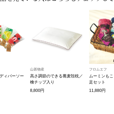
山甚物産
フロムエフ
ディバーソー
高さ調節のできる蕎麦殻枕／
ムーミンもこも
檜チップ入り
足セット
8,800円
11,880円