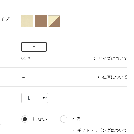
【特集】〈セイコー〉マウリッ
Miss Kyouko／ミスキョウコ
Salon de GRANDGRIS
【特集】食彩倶楽部
ツハイス美術館公認フェルメー
タイプ
おすすめブランド
おすすめブランド
おすすめブランド
ルオマージュウオッチ
BOGARD 最新号はこちら
リネアフレスコ
ベキュア グラン／プレミアム
食彩倶楽部
おすすめブランド
ヤッコマリカルド
メイクプロポーション
＊
おすすめブランド
セイコー
銀座花菱
ネイチャーマジック
01 ＊
サイズについて
おすすめ特集
ソニー
ミスキョウコ
かづきれいこ
ザ･ノース･フェイス
コラントッテ
ベアー
レフィーネ
【特集】〈銀座 梅林〉国産ヒレ肉
ヘリーハンセン
在庫について
－
の特製カツ丼の具
Fabric by ベストオブモリス
カンタベリー
フェイラー
【特集】ご飯のお供
金谷製靴
おすすめ特集
おすすめ特集
【特集】おうちご飯、おうち飲み
ヘンリーコットンズ
【特集】ゆったりサイズ for Ladies
【特集】当社限定ビューティーアイ
おすすめ特集
テム
【特集】ベーシックアイテム for
しない
する
おすすめ特集
Ladies
【特集】VECUA GRAND PREMIUM
【特集】William Morris／ウィリア
グ
ム･モリス
ギフトラッピングについて
【特集】〈ロングウォーク〉カラフ
【特集】五島の椿