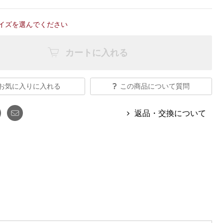
【特集】Travel Partner／トラベル
ルボタンのアルパカ混ニット
【特集】使いやすさを追求した 防
パートナー
災用品
イズを選んでください
【特集】canterbury／カンタベリー
【特集】ギフトセレクション
【特集】HELLY HANSEN／ヘリー
カートに入れる
ハンセン
お気に入りに入れる
この商品について質問
おすすめカタログ
BOGARD August 2026 vol.181
返品・交換について
BOGARD July 2026 vol.180
RUGLOG 2026 Summer Vol.30