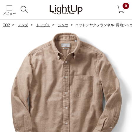
0
メニュー
TOP
メンズ
トップス
シャツ
コットンヤクフランネル･長袖シャ
戻る
アウター
すべて見る
ジャケット
コート
ブルゾン
アンダーウェア
その他