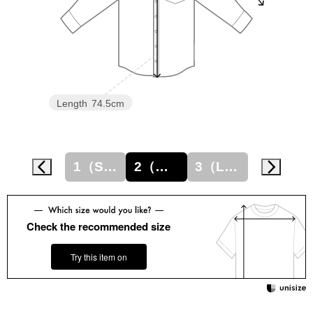
スニーカー
ブーツ
サンダル
Length
74.5cm
その他
1（S相当）
2（M相当）
3（L相当）
4（LL相当）
財布／小物
財布／コインケ
Check the recommended size
革小物
Try this item on
Miss Kyouko／ミスキョウコ
ポーチ
ブランド