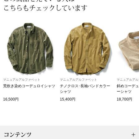
こちらもチェックしています
〈セイコー〉マウリッツハイス美術館公認フェ
その他
ルメールオマージュウオッチ
ブランド
和装
特集
和装小物
その他
ティ
すべて見る
マニュアルアルファベット
マニュアルアルファベット
マニュアルアル
荒炊き染めコーデュロイシャツ
チノクロス･長袖バンドカラー
斜めコーデュ
ケア
シャツ
ーシャツ
その他
16,500円
15,400円
18,700円
ア
おすすめブラ
コンテンツ