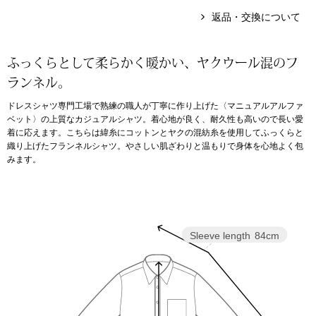
返品・交換について
アンダーウェア
リュック･バッ
ふっくらとして柔らかく暖かい、ヤクウール混のフ
ボストンバッグ
ランネル。
ドレスシャツ専門工場で熟練の職人が丁寧に作り上げた〈マニュアルアルファ
スーツケース／
ベット〉の上質なカジュアルシャツ。着心地が良く、耐久性も高いので長い愛
着に応えます。こちらは緯糸にコットンとヤクの混紡糸を使用してふっくらと
物
織り上げたフランネルシャツ。やさしい肌ざわりと温もりで身体を心地よく包
その他
みます。
／アクセサリー
シューズ
ョン雑貨
Sleeve length
84cm
スリップオン
レースアップ