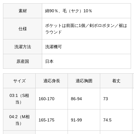
その他
素材
綿90％、毛（ヤク）10％
特集
ポケットは前面に1個／剣ボロボタン／裾は
仕様
ウオッチ／ア
ラウンド
ホビー
すべて見る
ウオッチ
洗濯方法
洗濯機可
原産国
日本
ネックレス
ック
ブレスレット
サイズ
適応身長
適応胸囲
着丈
その他
03:1（S相
160-170
86-94
73
当）
･テーブルウェア
04:2（M相
ファッション
165-175
91-99
74.5
当）