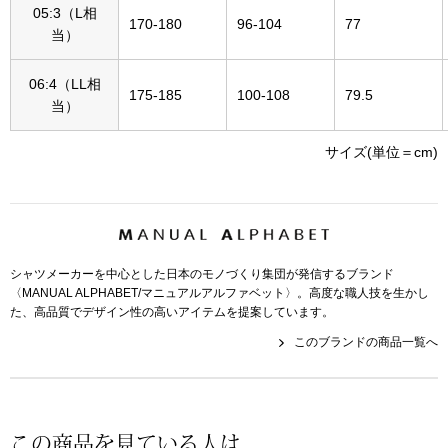
帽子
キッズ
05:3（L相
170-180
96-104
77
当）
ネクタイ
芸品
06:4（LL相
175-185
100-108
79.5
当）
マフラー／スヌ
サイズ(単位＝cm)
スカーフ／スト
手袋
ベルト
シャツメーカーを中心とした日本のモノづくり集団が発信するブランド
〈MANUAL ALPHABET/マニュアルアルファベット〉。高度な職人技を生かし
た、高品質でデザイン性の高いアイテムを提案しています。
靴下
このブランドの商品一覧へ
サングラス／メ
傘／日傘
この商品を見ている人は