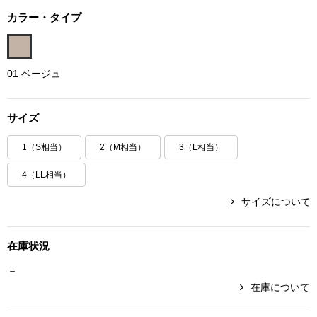
ボトムス
カラー・タイプ
パンツ／スラッ
01 ベージュ
ショート･クロ
サイズ
デニム
1（S相当）
2（M相当）
3（L相当）
その他
4（LL相当）
サイズについて
ルーム･アン
在庫状況
ルームウェア／
－
在庫について
BOGARD 最新号はこちら
アンダーウェア