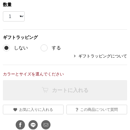
数量
ブランド
その他
特集
バッグ
ギフト
ラッピング
カタログ
しない
する
トートバッグ
ギフトラッピングについて
ス
すべて見る
ハンドバッグ
カラーとサイズを選んでください
ショルダーバッ
カートに入れる
ブリーフケース
お気に入りに入れる
この商品について質問
ス／チュニック
クラッチバッグ
ボディバッグ