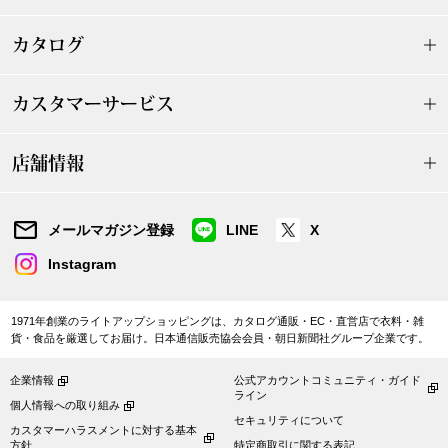
ザ･ノース･フ
ップ
カタログ
ヘリーハンセン
ンス
カスタマーサービス
カンタベリー
店舗情報
金谷製靴
ヘンリーコット
メールマガジン登録
LINE
X
Instagram
おすすめ特集
1971年創業のライトアップショッピングは、カタログ通販・EC・直営店で衣料・雑
貨・食品を厳選してお届け。日本通信販売協会会員・朝日新聞社グループ企業です。
【特集】Trave
企業情報
公式アカウントコミュニティ・ガイド
ライン
個人情報への取り組み
【特集】cante
セキュリティについて
カスタマーハラスメントに対する基本
方針
特定商取引に関する表記