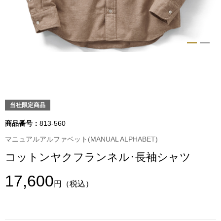
トップス
Tシャツ／カッ
物
ポロシャツ
／アクセサリー
シャツ
ョン雑貨
当社限定商品
トレーナー／パ
商品番号：
813-560
セーター／カー
マニュアルアルファベット(MANUAL ALPHABET)
コットンヤクフランネル･長袖シャツ
ベスト
17,600
円
（税込）
その他