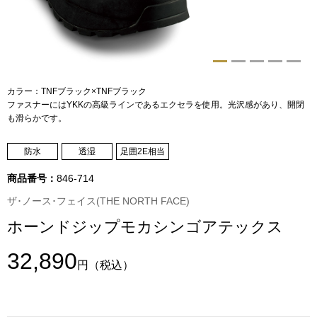
トップス
Tシャツ／カッ
物
ポロシャツ
カラー：TNFブラック×TNFブラック
／アクセサリー
ファスナーにはYKKの高級ラインであるエクセラを使用。光沢感があり、開閉
も滑らかです。
シャツ
ョン雑貨
防水
透湿
足囲2E相当
トレーナー／パ
商品番号：
846-714
セーター／カー
ザ･ノース･フェイス(THE NORTH FACE)
ホーンドジップモカシンゴアテックス
ベスト
32,890
円
（税込）
その他