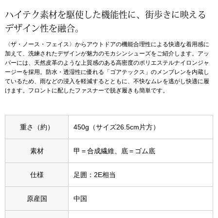
ハイテク素材を駆使した機能性に、街歩きに映える
アンダーウェア
リュック･バッ
デザイン性を融合。
〈ザ・ノース・フェイス〉からアウトドアの機能合理性による快適な着用感に
ボストンバッグ
加えて、洗練されたデザインが魅力のモカシンシューズをご紹介します。アッ
パーには、天然皮革のような上質感のある高密度のポリエステルナイロンジャ
ージーを採用。防水・透湿性に優れる「ゴアテックス」のメンブレンを内蔵し
スーツケース／
ているため、雨などの浸入を軽減するとともに、不快なムレを逃がし快適に履
けます。フロントに配したファスナーで脱ぎ履きも簡単です。
物
その他
／アクセサリー
重さ（約）
450g（サイズ26.5cm片方）
シューズ
素材
甲＝合成繊維、底＝ゴム底
ョン雑貨
スリップオン
仕様
足囲：2E相当
レースアップ
原産国
中国