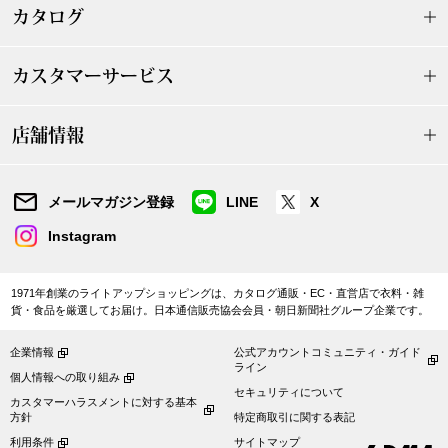
カタログ
〈セイコー〉マウリッツハイス美術館公認フェ
その他
ルメールオマージュウオッチ
カスタマーサービス
ブランド
和装
店舗情報
特集
和装小物
メールマガジン登録
LINE
X
その他
Instagram
ティ
すべて見る
1971年創業のライトアップショッピングは、カタログ通販・EC・直営店で衣料・雑
ケア
その他
貨・食品を厳選してお届け。日本通信販売協会会員・朝日新聞社グループ企業です。
ア
企業情報
公式アカウントコミュニティ・ガイド
ライン
個人情報への取り組み
おすすめブラ
セキュリティについて
カスタマーハラスメントに対する基本
方針
特定商取引に関する表記
利用条件
サイトマップ