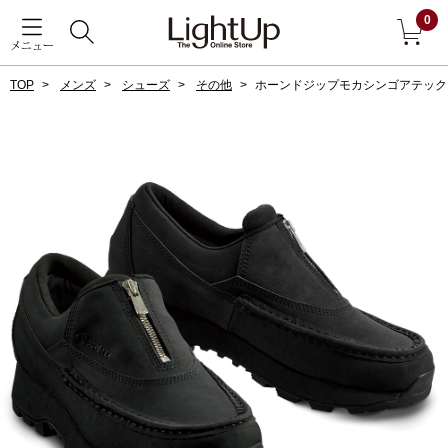
0
メニュー
TOP
メンズ
シューズ
その他
ホーンドジップモカシンゴアテック
戻る
アウター
すべて見る
ジャケット
コート
ブルゾン
アンダーウェア
その他