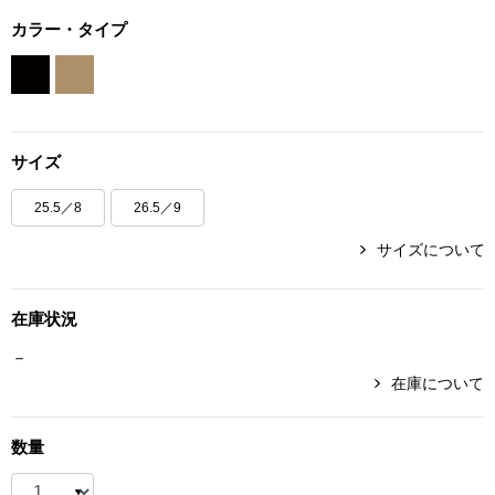
ボトムス
カラー・タイプ
パンツ／スラッ
ショート･クロ
サイズ
デニム
25.5／8
26.5／9
サイズについて
その他
在庫状況
ルーム･アン
－
在庫について
ルームウェア／
数量
BOGARD 最新号はこちら
アンダーウェア