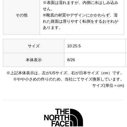
スニーカー
※表面は濡れますが、内側に水はしみ込み
せん。
その他
※靴底の材質やデザインにかかわらず、濡
ブーツ
れた路面は滑りやすく転倒をするおそれが
あります。
サンダル
サイズ
10:25.5
その他
本体表示
8/26
財布／小物
※上記本体表示は、左がUSサイズ、右が日本サイズ（cm）です。
※やや小さめの作りのため、当社にてサイズ換算しています。
サイズ(単位＝cm)
財布／コインケ
革小物
Miss Kyouko／ミスキョウコ
ポーチ
ブランド