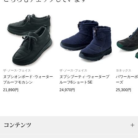
帽子
キッズ
ネクタイ
芸品
マフラー／スヌ
スカーフ／スト
手袋
ザ･ノース･フェイス
ザ･ノース･フェイス
ヨネックス
ヌプシオンボード･ウォーター
ヌプシブーティ･ウォータープ
パワーカーボ
プルーフモカシン
ルーフ6ショートSE
ーズ
ベルト
21,890円
24,970円
25,300円
靴下
サングラス／メ
コンテンツ
傘／日傘