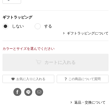
ブランド
その他
ギフト
ラッピング
特集
しない
する
バッグ
ギフトラッピングについて
カタログ
トートバッグ
カラーとサイズを選んでください
ス
すべて見る
ハンドバッグ
カートに入れる
ショルダーバッ
お気に入りに入れる
この商品について質問
ブリーフケース
ス／チュニック
クラッチバッグ
返品・交換について
ボディバッグ