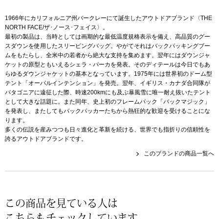
その他
1966年にカリフォルニア州バークレーにて誕生したアウトドアブランド〈THE
特集
NORTH FACE/ザ･ノース･フェイス〉。
最初の製品は、当時としては画期的な最低温度規格表示を備え、高品質のグー
スダウンを使用したスリーピングバッグ。やがてそれはバックパッキングブー
ウオッチ／ア
ムをもたらし、全米中の若者から絶大な支持を集めます。翌年にはダウンジャ
ホビー
ケットの原型ともいえるシェラ・パーカを発表。そのディテールは今日でもあ
すべて見る
らゆるダウンジャケットの基本となっています。1975年には世界初のドーム型
ウオッチ
テント「オーパルインテンション」を発売。翌年、イギリス・カナダ合同隊が
パタゴニアに遠征した際、時速200kmにも及ぶ暴風雪に唯一耐え抜いたテント
ネックレス
として大きな話題に。また同年、史上初のフレームパック「バックマジック」
を発表し、またしてもバックパッカーたちから熱狂的な歓迎を受けることにな
ック
ります。
ブレスレット
多くの伝説を産みつつも日々進化と革新を続ける、世界でも指折りの信頼性を
誇るアウトドアブランドです。
その他
このブランドの商品一覧へ
･テーブルウェア
ファッション
この商品を見ている人は
こちらもチェックしています