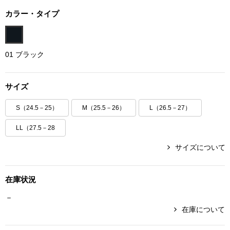
ボトムス
カラー・タイプ
パンツ／スラッ
01 ブラック
ショート･クロ
サイズ
デニム
S（24.5－25）
M（25.5－26）
L（26.5－27）
その他
LL（27.5－28
サイズについて
ルーム･アン
在庫状況
ルームウェア／
－
在庫について
BOGARD 最新号はこちら
アンダーウェア