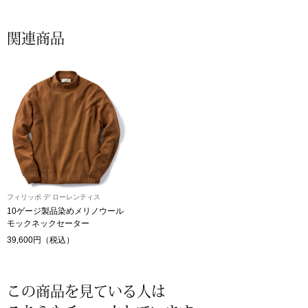
帽子
キッズ
関連商品
ネクタイ
芸品
マフラー／スヌ
スカーフ／スト
手袋
ベルト
フィリッポ デ ローレンティス
10ゲージ製品染めメリノウール
モックネックセーター
靴下
39,600円（税込）
サングラス／メ
この商品を見ている人は
傘／日傘