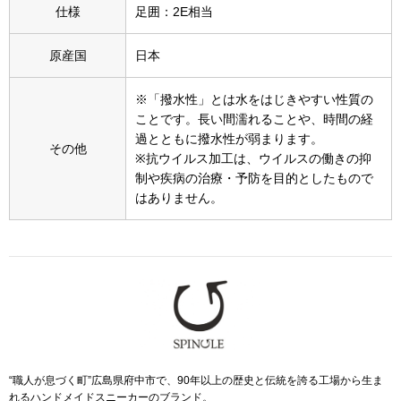
スニーカー
仕様
足囲：2E相当
ブーツ
原産国
日本
※「撥水性」とは水をはじきやすい性質の
サンダル
ことです。長い間濡れることや、時間の経
過とともに撥水性が弱まります。
その他
その他
※抗ウイルス加工は、ウイルスの働きの抑
制や疾病の治療・予防を目的としたもので
はありません。
財布／小物
財布／コインケ
革小物
Miss Kyouko／ミスキョウコ
ポーチ
“職人が息づく町”広島県府中市で、90年以上の歴史と伝統を誇る工場から生ま
ブランド
れるハンドメイドスニーカーのブランド。