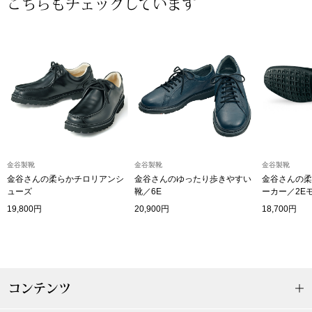
こちらもチェックしています
〈セイコー〉マウリッツハイス美術館公認フェ
その他
ルメールオマージュウオッチ
ブランド
和装
特集
和装小物
その他
金谷製靴
金谷製靴
金谷製靴
ティ
すべて見る
金谷さんの柔らかチロリアンシ
金谷さんのゆったり歩きやすい
金谷さんの柔
ューズ
靴／6E
ーカー／2E
ケア
19,800円
20,900円
18,700円
その他
ア
おすすめブラ
コンテンツ