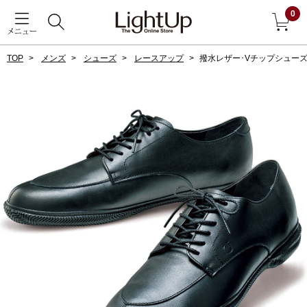
0
メニュー
TOP
メンズ
シューズ
レースアップ
撥水レザー･Vチップシュー
戻る
アウター
すべて見る
ジャケット
コート
ブルゾン
アンダーウェア
その他