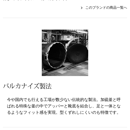
その他
このブランドの商品一覧へ
特集
ウオッチ／ア
ホビー
すべて見る
ウオッチ
ネックレス
ック
ブレスレット
バルカナイズ製法
その他
今や国内でも行える工場が数少ない伝統的な製法。加硫釜と呼
･テーブルウェア
ばれる特殊な釜の中でアッパーと靴底を結合し、足と一体とな
るようなフィット感を実現。型くずれしにくいのも特徴です。
ファッション