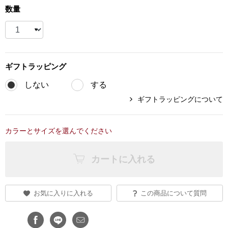
数量
ブランド
その他
特集
バッグ
ギフト
ラッピング
カタログ
しない
する
トートバッグ
ギフトラッピングについて
ス
すべて見る
ハンドバッグ
カラーとサイズを選んでください
ショルダーバッ
カートに入れる
ブリーフケース
お気に入りに入れる
この商品について質問
ス／チュニック
クラッチバッグ
ボディバッグ