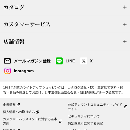
ザ･ノース･フ
ップ
カタログ
ヘリーハンセン
ンス
カスタマーサービス
カンタベリー
店舗情報
金谷製靴
メールマガジン登録
LINE
X
ヘンリーコット
Instagram
おすすめ特集
1971年創業のライトアップショッピングは、カタログ通販・EC・直営店で衣料・雑
貨・食品を厳選してお届け。日本通信販売協会会員・朝日新聞社グループ企業です。
【特集】Trave
企業情報
公式アカウントコミュニティ・ガイド
ライン
個人情報への取り組み
セキュリティについて
【特集】cante
カスタマーハラスメントに対する基本
方針
特定商取引に関する表記