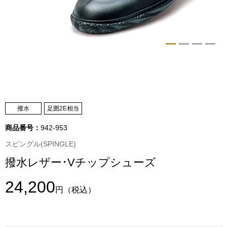
トップス
Tシャツ／カッ
物
ポロシャツ
／アクセサリー
シャツ
ョン雑貨
撥水
足囲2E相当
トレーナー／パ
商品番号：
942-953
セーター／カー
スピングル(SPINGLE)
撥水レザー･Vチップシューズ
ベスト
24,200
円
（税込）
その他