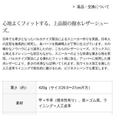
返品・交換について
アンダーウェア
リュック･バッ
心地よくフィットする、上品顔の撥水レザーシュー
ボストンバッグ
ズ。
日本でも希少となったバルカナイズ製法によるスニーカー作りを実践。日本人
スーツケース／
の足型を徹底的に研究し、各パーツを熟練職人が丁寧に仕上げています。その
確かなノウハウにより誕生したのが、こちらのレザーシューズ。スラックスに
物
その他
も映えるドレッシーな顔立ちながら、スニーカーのような快適な履き心地を実
現。バルカナイズ製法による優れたフィット感に加え、アッパーに採用した撥
水レザーにより、多少の水滴ならば弾いてくれます。抗ウイルス加工を施した
／アクセサリー
人工皮革ライニングで衛生的に履けるため、ビジネスシーンでも重宝します。
シューズ
ョン雑貨
重さ（約）
420g（サイズ26.5〜27cm片方）
スリップオン
甲＝牛革（撥水性有り）、底＝ゴム底、ラ
レースアップ
素材
イニング＝人工皮革