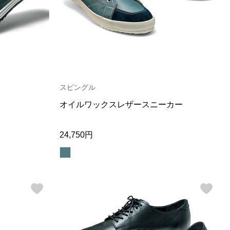
【特集】Travel Partner／トラベル
ルボタンのアルパカ混ニット
【特集】使いやすさを追求した 防
パートナー
災用品
【特集】canterbury／カンタベリー
【特集】ギフトセレクション
【特集】HELLY HANSEN／ヘリー
ハンセン
スピングル
おすすめカタログ
オイルワックスレザースニーカー
BOGARD August 2026 vol.181
BOGARD July 2026 vol.180
24,750円
RUGLOG 2026 Summer Vol.30