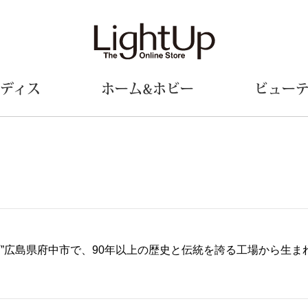
ディス
ホーム&ホビー
ビュー
ェア
ウェア
財布／小物
シューズ
美術･工芸品
定期便
和装
ファッシ
財布／コインケース
スリップオン
和装小物
帽子
革小物
レースアップ
その他
マフラー／ス
ポーチ
パンプス
スカーフ／ス
町”広島県府中市で、90年以上の歴史と伝統を誇る工場から生
その他
スニーカー
手袋
その他
ツ
ブーツ
ベルト
サンダル
靴下
ウオッチ／アクセサリー
その他
サングラス／