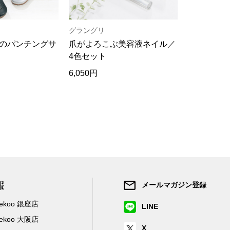
グラングリ
ヘリーハン
のパンチングサ
爪がよろこぶ美容液ネイル／
吸汗速乾･
4色セット
ャツ／2色
6,050円
13,200円
報
メールマガジン登録
/Zekoo 銀座店
LINE
/Zekoo 大阪店
X