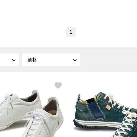
傘／日傘
ェア
ウオッチ
その他
財布／小物
ネックレス
ブレスレット
和装
その他
財布／コインケース
1
革小物
ポーチ
着物／浴衣
ファッション雑貨
その他
和装小物
バッグ
その他
帽子
価格
ウオッチ／アクセサリー
ネクタイ
その他
マフラー／スヌード
スカーフ／ストール
ウオッチ
手袋
ネックレス
ベルト
ブレスレット
靴下
リング
サングラス／メガネ
イヤリング／ピアス
バッグ
傘／日傘
ブローチ
その他
その他