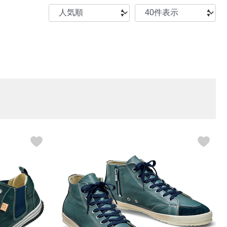
【特集】〈セイコー〉マウリッ
Miss Kyouko／ミスキョウコ
Salon de GRANDGRIS
【特集】食彩倶楽部
ツハイス美術館公認フェルメー
おすすめブランド
おすすめブランド
おすすめブランド
ルオマージュウオッチ
BOGARD 最新号はこちら
リネアフレスコ
ベキュア グラン／プレミアム
食彩倶楽部
おすすめブランド
ヤッコマリカルド
メイクプロポーション
おすすめブランド
セイコー
銀座花菱
ネイチャーマジック
おすすめ特集
ソニー
ミスキョウコ
かづきれいこ
ザ･ノース･フェイス
コラントッテ
ベアー
レフィーネ
【特集】〈銀座 梅林〉国産ヒレ肉
ヘリーハンセン
の特製カツ丼の具
Fabric by ベストオブモリス
カンタベリー
フェイラー
【特集】ご飯のお供
金谷製靴
おすすめ特集
おすすめ特集
【特集】おうちご飯、おうち飲み
ヘンリーコットンズ
【特集】ゆったりサイズ for Ladies
【特集】当社限定ビューティーアイ
おすすめ特集
テム
【特集】ベーシックアイテム for
おすすめ特集
Ladies
【特集】VECUA GRAND PREMIUM
【特集】William Morris／ウィリア
ム･モリス
【特集】〈ロングウォーク〉カラフ
【特集】五島の椿