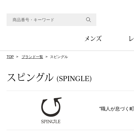
メンズ
レ
TOP
ブランド一覧
スピングル
すべてのメンズアイテム
すべてのレディスアイテム
すべてのホーム&ホビーアイテム
すべてのビューティアイテム
すべてのグルメアイテム
アウター
アウター
家具
フェイスケア
食品
ルーム･アンダーウ
ボトムス
キッチン･テーブル
メイクアップ
頒布会
スピングル
(SPINGLE)
ジャケット
ジャケット
テーブル／椅子･座椅子
ルームウェア／パジャマ
スカート
テーブルウェア
コート
コート
収納家具
アンダーウェア
パンツ／スラックス
調理器具
ボディケア
ワイン／ビール／酒
フレグランス
ブルゾン
ブルゾン
その他
その他
ワイド･ガウチョパンツ
キッチン雑貨
“職人が息づく
その他
その他
レギンス／スパッツ
その他
ショート･クロップドパン
ファブリック
バッグ
ヘアケア
その他
その他
その他
トップス
トップス
家電
クッション／座布団
トートバッグ