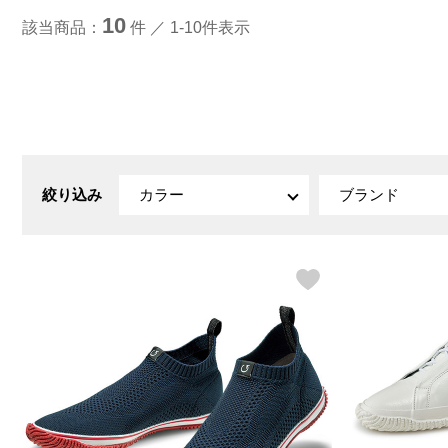
ルーム･アンダーウ
Tシャツ／カットソー
Tシャツ／カットソー
ブランケット／ソファカバー
ハンドバッグ
生活家電
10
該当商品：
件 ／ 1-10件表示
ポロシャツ
ポロシャツ
カーペット／ラグ／マット
ショルダーバッグ
キッチン家電
シャツ
シャツ／ブラウス
寝具
ブリーフケース
ルームウェア／パジャマ
AV機器
トレーナー／パーカ
タンクトップ／キャミソール
カーテン／のれん／簾
クラッチバッグ
アンダーウェア
その他
セーター／カーディガン
トレーナー／パーカ
その他
ボディバッグ
その他
ベスト
セーター
リュック･バックパック
ホビー･キッズ
その他
カーディガン／アンサンブル
ボストンバッグ
生活雑貨
バッグ
ベスト
スーツケース／キャリー
ホビー／玩具
絞り込み
カラー
ブランド
スーツ
その他
ボトムス
インテリアアート･ルームアクセ
トートバッグ
人形／ぬいぐるみ
その他
サリー
ハンドバッグ
光学機器
クロック／気象計
シューズ
パンツ／スラックス
ショルダーバッグ
ステーショナリー
バス･トイレタリー
ワンピース／チュニック
ショート･クロップドパンツ
クラッチバッグ
AVソフト／書籍／図録
ランドリー
デニム
スリップオン
ボディバッグ
アウトドア･スポーツ用品
掃除用品
その他
ワンピース
レースアップ
リュック･バックパック
その他
スリッパ／ルームシューズ
シャツワンピース
スニーカー
ボストンバッグ
防災･防犯用品
チュニック
ブーツ
スーツケース／キャリー
ガーデニング
サンダル
その他
和のインテリア小物
その他
仏具／香