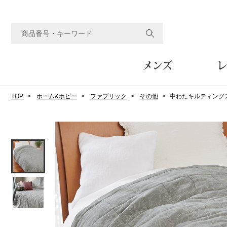
メンズ
レ
TOP
ホーム&ホビー
ファブリック
その他
中わたキルティングスロ
すべてのメンズアイテム
すべてのレディスアイテム
すべてのホーム&ホビーアイテム
すべてのビューティアイテム
すべてのグルメアイテム
アウター
アウター
家具
フェイスケア
食品
ルーム･アンダーウ
ボトムス
キッチン･テーブル
メイクアップ
頒布会
ジャケット
ジャケット
テーブル／椅子･座椅子
ルームウェア／パジャマ
スカート
テーブルウェア
コート
コート
収納家具
アンダーウェア
パンツ／スラックス
調理器具
ボディケア
ワイン／ビール／酒
フレグランス
ブルゾン
ブルゾン
その他
その他
ワイド･ガウチョパンツ
キッチン雑貨
その他
その他
レギンス／スパッツ
その他
ショート･クロップドパン
ファブリック
バッグ
ヘアケア
その他
その他
その他
トップス
トップス
家電
クッション／座布団
トートバッグ