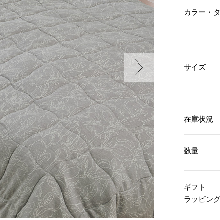
傘／日傘
ェア
ウオッチ
カラー・
その他
財布／小物
ネックレス
ブレスレット
和装
その他
財布／コインケース
革小物
ポーチ
着物／浴衣
サイズ
ファッション雑貨
その他
和装小物
バッグ
その他
帽子
ウオッチ／アクセサリー
ネクタイ
その他
マフラー／スヌード
在庫状況
スカーフ／ストール
ウオッチ
手袋
ネックレス
ベルト
ブレスレット
数量
靴下
リング
サングラス／メガネ
イヤリング／ピアス
バッグ
傘／日傘
ブローチ
ギフト
その他
その他
ラッピン