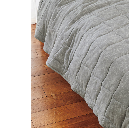
ルーム･アンダーウ
Tシャツ／カットソー
Tシャツ／カットソー
ブランケット／ソファカバー
ハンドバッグ
生活家電
ポロシャツ
ポロシャツ
カーペット／ラグ／マット
ショルダーバッグ
キッチン家電
シャツ
シャツ／ブラウス
寝具
ブリーフケース
ルームウェア／パジャマ
AV機器
トレーナー／パーカ
タンクトップ／キャミソール
カーテン／のれん／簾
クラッチバッグ
アンダーウェア
その他
セーター／カーディガン
トレーナー／パーカ
その他
ボディバッグ
その他
ベスト
セーター
リュック･バックパック
ホビー･キッズ
その他
カーディガン／アンサンブル
ボストンバッグ
生活雑貨
バッグ
ベスト
スーツケース／キャリー
ホビー／玩具
スーツ
その他
ボトムス
インテリアアート･ルームアクセ
トートバッグ
人形／ぬいぐるみ
その他
サリー
ハンドバッグ
光学機器
クロック／気象計
シューズ
パンツ／スラックス
ショルダーバッグ
ステーショナリー
バス･トイレタリー
ワンピース／チュニック
ショート･クロップドパンツ
クラッチバッグ
AVソフト／書籍／図録
ランドリー
デニム
スリップオン
ボディバッグ
アウトドア･スポーツ用品
掃除用品
その他
ワンピース
レースアップ
リュック･バックパック
その他
スリッパ／ルームシューズ
シャツワンピース
スニーカー
ボストンバッグ
防災･防犯用品
チュニック
ブーツ
スーツケース／キャリー
ガーデニング
サンダル
その他
和のインテリア小物
その他
仏具／香