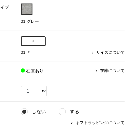
タイプ
【特集】〈セイコー〉マウリッ
Miss Kyouko／ミスキョウコ
Salon de GRANDGRIS
【特集】食彩倶楽部
ツハイス美術館公認フェルメー
01 グレー
おすすめブランド
おすすめブランド
おすすめブランド
ルオマージュウオッチ
BOGARD 最新号はこちら
リネアフレスコ
ベキュア グラン／プレミアム
食彩倶楽部
おすすめブランド
＊
ヤッコマリカルド
メイクプロポーション
おすすめブランド
01 ＊
サイズについて
セイコー
銀座花菱
ネイチャーマジック
おすすめ特集
ソニー
ミスキョウコ
かづきれいこ
ザ･ノース･フェイス
コラントッテ
ベアー
レフィーネ
在庫について
在庫あり
【特集】〈銀座 梅林〉国産ヒレ肉
ヘリーハンセン
の特製カツ丼の具
Fabric by ベストオブモリス
カンタベリー
フェイラー
【特集】ご飯のお供
金谷製靴
おすすめ特集
おすすめ特集
【特集】おうちご飯、おうち飲み
ヘンリーコットンズ
【特集】ゆったりサイズ for Ladies
【特集】当社限定ビューティーアイ
おすすめ特集
テム
しない
する
【特集】ベーシックアイテム for
おすすめ特集
グ
Ladies
【特集】VECUA GRAND PREMIUM
【特集】William Morris／ウィリア
ギフトラッピングについて
ム･モリス
【特集】〈ロングウォーク〉カラフ
【特集】五島の椿