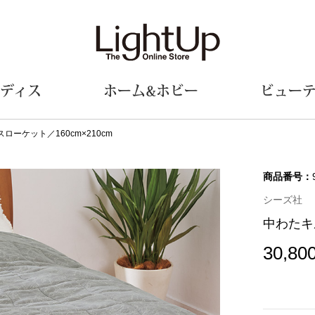
ディス
ホーム&ホビー
ビュー
ーケット／160cm×210cm
ェア
ウェア
財布／小物
シューズ
美術･工芸品
定期便
和装
ファッシ
商品番号：
シーズ社
財布／コインケース
スリップオン
和装小物
帽子
中わたキ
革小物
レースアップ
その他
マフラー／ス
ポーチ
パンプス
スカーフ／ス
30,80
その他
スニーカー
手袋
その他
ツ
ブーツ
ベルト
サンダル
靴下
ウオッチ／アクセサリー
その他
サングラス／