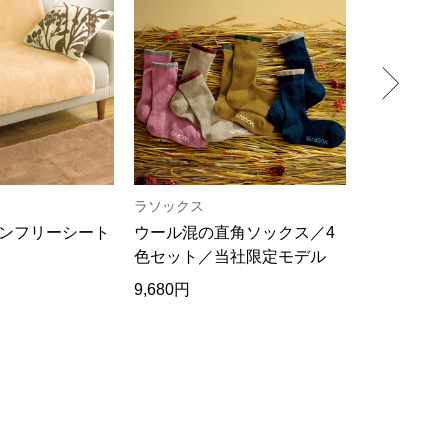
ラソックス
ブルーフィ
ンフリーシート
ウール混の直角ソックス／4
交換用フィ
）
色セット／当社限定モデル
9,680円
1,980円