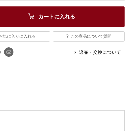
【特集】Travel Partner／トラベル
ルボタンのアルパカ混ニット
【特集】使いやすさを追求した 防
パートナー
災用品
【特集】canterbury／カンタベリー
カートに入れる
【特集】ギフトセレクション
【特集】HELLY HANSEN／ヘリー
ハンセン
お気に入りに入れる
この商品について質問
返品・交換について
おすすめカタログ
BOGARD August 2026 vol.181
BOGARD July 2026 vol.180
RUGLOG 2026 Summer Vol.30