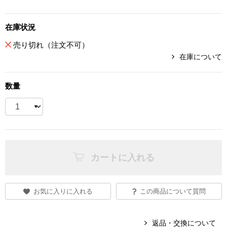
スニーカー
在庫状況
ブーツ
売り切れ（注文不可）
在庫について
サンダル
その他
数量
財布／小物
財布／コインケ
カートに入れる
革小物
お気に入りに入れる
この商品について質問
Miss Kyouko／ミスキョウコ
ポーチ
返品・交換について
ブランド