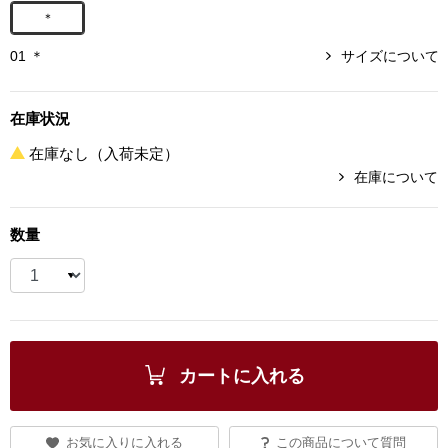
帽子
キッズ
＊
01 ＊
サイズについて
ネクタイ
芸品
マフラー／スヌ
在庫状況
在庫なし（入荷未定）
スカーフ／スト
在庫について
手袋
数量
ベルト
靴下
カートに入れる
サングラス／メ
傘／日傘
お気に入りに入れる
この商品について質問