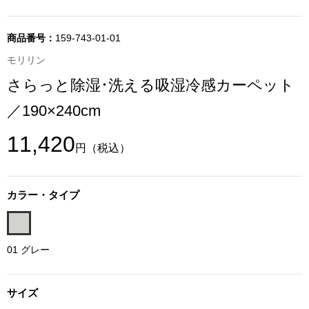
その他
特集
商品番号：
159-743-01-01
モリリン
ウオッチ／ア
さらっと除湿･洗える吸湿冷感カーペット
ホビー
すべて見る
ウオッチ
／190×240cm
11,420
ネックレス
円
（税込）
ック
ブレスレット
カラー・タイプ
その他
･テーブルウェア
01 グレー
ファッション
サイズ