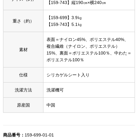
【159-743】縦190㎝×横240㎝
ブランド
その他
【159-699】3.9㎏
重さ（約）
【159-743】5.1㎏
特集
バッグ
表面＝ナイロン45%、ポリエステル40%、
カタログ
複合繊維（ナイロン、ポリエステル）
素材
トートバッグ
15%、裏面＝ポリエステル100％、中わた＝
ポリエステル100％
ス
すべて見る
ハンドバッグ
仕様
シリカゲルシート入り
ショルダーバッ
洗濯方法
洗濯機可
ブリーフケース
原産国
中国
ス／チュニック
クラッチバッグ
商品番号：
159-699-01-01
ボディバッグ