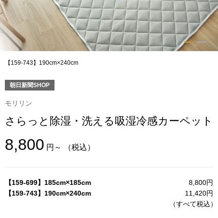
トップス
Tシャツ／カッ
物
ポロシャツ
【159‐743】190cm×240cm
／アクセサリー
シャツ
朝日新聞SHOP
ョン雑貨
モリリン
トレーナー／パ
さらっと除湿・洗える吸湿冷感カーペット
セーター／カー
8,800
円～
（税込）
ベスト
【159-699】185cm×185cm
8,800円
その他
【159-743】190cm×240cm
11,420円
（すべて税込
）