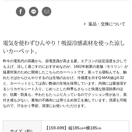
ボトムス
パンツ／スラッ
返品・交換について
ショート･クロ
電気を使わずひんやり！吸湿冷感素材を使った涼し
いカーペット。
デニム
昨今の電気代の高騰から、節電意識が高まる夏。エアコンの設定温度を少しで
も上げ、涼しく過ごすのにおすすめなのが、1662年創業の老舗〈モリリン〉が
その他
猛暑対策のために開発したこちらのカーペットです。座っても寝転んでも、触
れたそばからひんやりするのは生地のおかげ。冷感度を示すQ-MAX値は0.32
と、カーペットとしては高い数値の生地を採用しています。内側には吸放湿す
るシリカゲルシート入り。じめっとした時季もさらっと快適な除湿効果のほ
ルーム･アン
か、抗菌・防臭も。中わたもたっぷり入っているのでクッション性があり、底
付き感も少ない。裏地の不織布には滑り止め加工を施しています。洗濯も可能
なので、汗をかく季節、清潔にお使いいただけます。
ルームウェア／
BOGARD 最新号はこちら
アンダーウェア
【159-699】縦185㎝×横185㎝
サイズ（約）