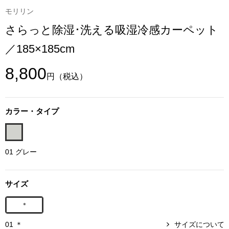
モリリン
アンダーウェア
リュック･バッ
さらっと除湿･洗える吸湿冷感カーペット
／185×185cm
ボストンバッグ
8,800
円
（税込）
スーツケース／
物
その他
カラー・タイプ
／アクセサリー
シューズ
01 グレー
ョン雑貨
スリップオン
サイズ
レースアップ
＊
01 ＊
サイズについて