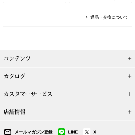
〈セイコー〉マウリッツハイス美術館公認フェ
その他
ルメールオマージュウオッチ
返品・交換について
ブランド
和装
特集
和装小物
コンテンツ
その他
ティ
すべて見る
カタログ
ケア
カスタマーサービス
その他
ア
店舗情報
おすすめブラ
メールマガジン登録
LINE
X