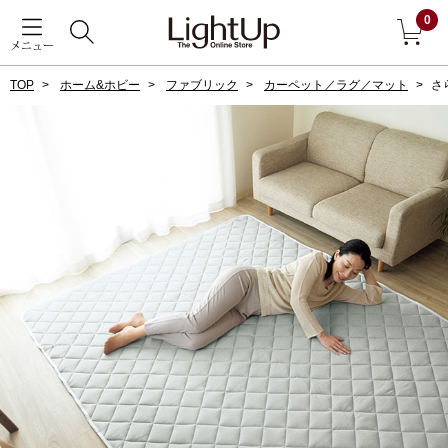
0
メニュー
TOP
ホーム&ホビー
ファブリック
カーペット／ラグ／マット
さ
戻る
アウター
すべて見る
ジャケット
コート
ブルゾン
アンダーウェア
その他