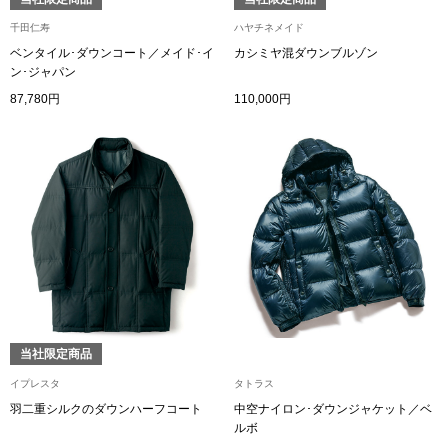
千田仁寿
ハヤチネメイド
アンダーウェア
リュック･バッ
ベンタイル･ダウンコート／メイド･イ
カシミヤ混ダウンブルゾン
ン･ジャパン
87,780円
110,000円
ボストンバッグ
スーツケース／
物
その他
／アクセサリー
シューズ
ョン雑貨
スリップオン
当社限定商品
イプレスタ
タトラス
レースアップ
羽二重シルクのダウンハーフコート
中空ナイロン･ダウンジャケット／ベ
ルボ