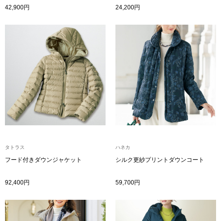
42,900円
24,200円
ブルゾン
その他
トップス
Tシャツ／カッ
ポロシャツ
タトラス
ハネカ
フード付きダウンジャケット
シルク更紗プリントダウンコート
シャツ／ブラウ
92,400円
59,700円
タンクトップ／