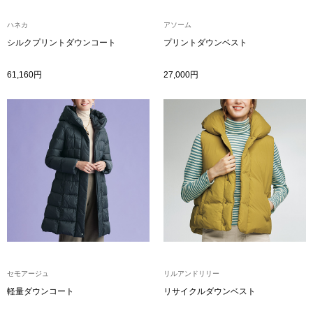
【特集】HELL
ハネカ
アソーム
シルクプリントダウンコート
プリントダウンベスト
おすすめカタ
61,160円
27,000円
Salon de GRANDGRIS
BOGARD August
ブランド
BOGARD July 2
特集
RUGLOG 2026 
すべて見る
アウター
ジャケット
セモアージュ
リルアンドリリー
軽量ダウンコート
リサイクルダウンベスト
ビール／酒
コート