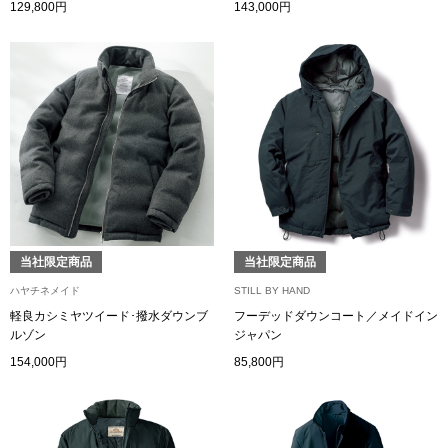
スニーカー
129,800円
143,000円
ブーツ
サンダル
その他
財布／小物
当社限定商品
当社限定商品
ハヤチネメイド
STILL BY HAND
財布／コインケ
軽良カシミヤツイード･撥水ダウンブ
フーデッドダウンコート／メイドイン
ルゾン
ジャパン
革小物
154,000円
85,800円
Miss Kyouko／ミスキョウコ
ポーチ
ブランド