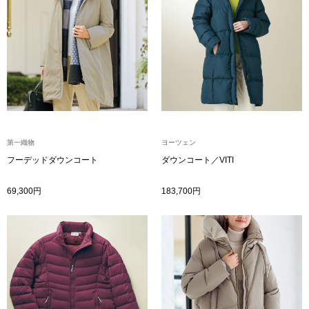
トレーナー／パ
セーター
【特集】食彩倶楽部
カーディガン／
ブランド
ベスト
特集
第一織物
ヨーツェン
スーツ
フーデッドダウンコート
ダウンコート／VITI
69,300円
183,700円
その他
ワンピース／
ワンピース