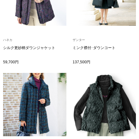
ザ･ノース･フ
ップ
ヘリーハンセン
ンス
カンタベリー
ハネカ
ザンター
シルク更紗柄ダウンジャケット
ミンク襟付･ダウンコート
金谷製靴
59,700円
137,500円
ヘンリーコット
おすすめ特集
【特集】Trave
【特集】cante