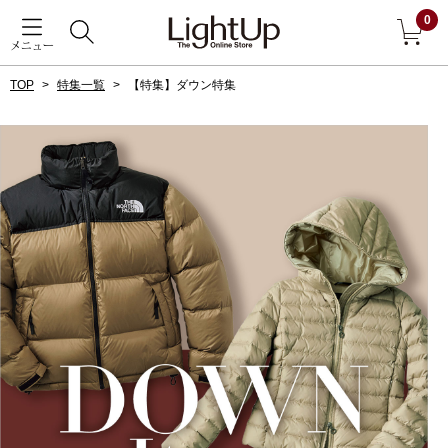
0
メニュー
TOP
特集一覧
【特集】ダウン特集
戻る
アウター
すべて見る
ジャケット
コート
ブルゾン
アンダーウェア
その他