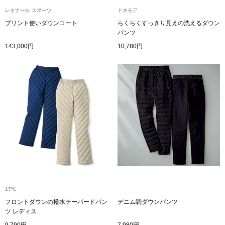
レオナール スポーツ
ドネモア
その他
プリント使いダウンコート
らくらくすっきり見えの洗えるダウン
パンツ
143,000円
10,780円
ルーム･アン
ルームウェア／
アンダーウェア
その他
バッグ
17℃
フロントダウンの撥水テーパードパン
デニム調ダウンパンツ
トートバッグ
ツ レディス
9,790円
7,980円