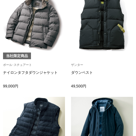
ボトムス
パンツ／スラッ
ショート･クロ
当社限定商品
デニム
ポール･スチュアート
ザンター
その他
ナイロンタフタダウンジャケット
ダウンベスト
99,000円
49,500円
ルーム･アン
ルームウェア／
BOGARD 最新号はこちら
アンダーウェア