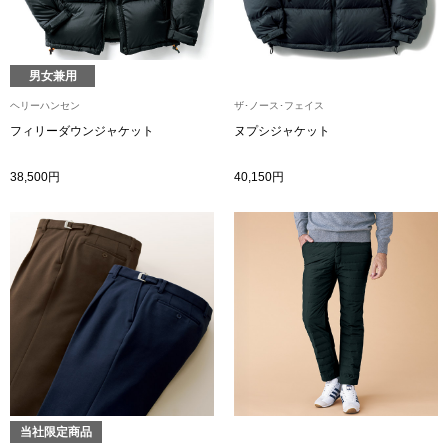
帽子
キッズ
ネクタイ
芸品
男女兼用
ヘリーハンセン
ザ･ノース･フェイス
マフラー／スヌ
フィリーダウンジャケット
ヌプシジャケット
スカーフ／スト
38,500円
40,150円
手袋
ベルト
靴下
サングラス／メ
当社限定商品
傘／日傘