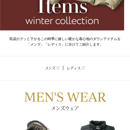
トップス
Tシャツ／カッ
物
ポロシャツ
気温がグッと下がるこの時季に嬉しい暖かな着心地のダウンアイテムを
／アクセサリー
「メンズ」「レディス」に分けてご紹介します。
シャツ
ョン雑貨
トレーナー／パ
メンズ ▽
レディス ▽
セーター／カー
MEN'S WEAR
ベスト
メンズウェア
その他