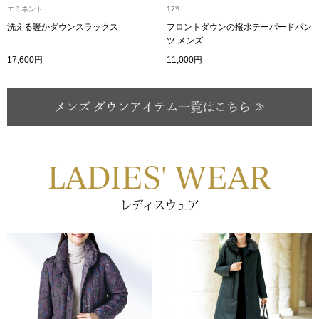
エミネント
17℃
〈セイコー〉マウリッツハイス美術館公認フェ
洗える暖かダウンスラックス
フロントダウンの撥水テーパードパン
その他
ルメールオマージュウオッチ
ツ メンズ
17,600円
11,000円
ブランド
和装
特集
和装小物
LADIES' WEAR
その他
ティ
すべて見る
レディスウェア
ケア
その他
ア
おすすめブラ