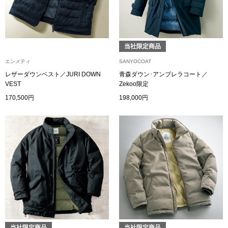
ブランド
その他
特集
当社限定商品
バッグ
エンメティ
SANYOCOAT
カタログ
レザーダウンベスト／JURI DOWN
青森ダウン･アンブレラコート／
VEST
Zekoo限定
トートバッグ
170,500円
198,000円
ス
すべて見る
ハンドバッグ
ショルダーバッ
ブリーフケース
ス／チュニック
クラッチバッグ
ボディバッグ
当社限定商品
当社限定商品