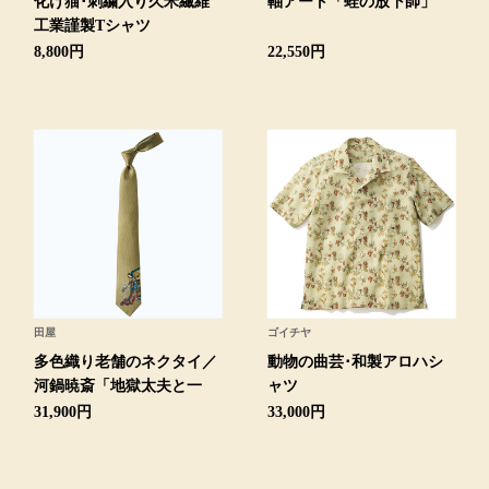
化け猫･刺繍入り久米繊維
軸アート「蛙の放下師」
トレーナー／パ
工業謹製Tシャツ
8,800円
22,550円
セーター
【特集】食彩倶楽部
カーディガン／
ブランド
ベスト
特集
スーツ
その他
田屋
ゴイチヤ
多色織り老舗のネクタイ／
動物の曲芸･和製アロハシ
河鍋暁斎「地獄太夫と一
ャツ
ワンピース／
休」より
31,900円
33,000円
ワンピース