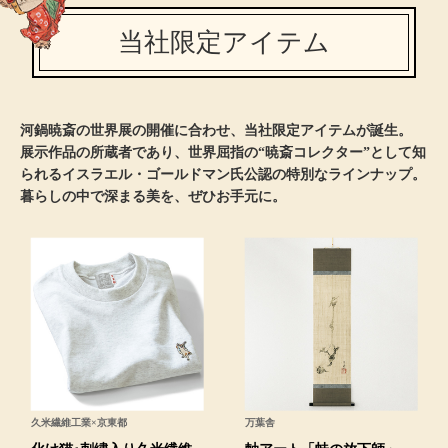
当社限定アイテム
ブルゾン
その他
河鍋暁斎の世界展の開催に合わせ、当社限定アイテムが誕生。
展示作品の所蔵者であり、世界屈指の“暁斎コレクター”として知
られるイスラエル・ゴールドマン氏公認の特別なラインナップ。
トップス
暮らしの中で深まる美を、ぜひお手元に。
Tシャツ／カッ
ポロシャツ
シャツ／ブラウ
タンクトップ／
久米繊維工業×京東都
万葉舎