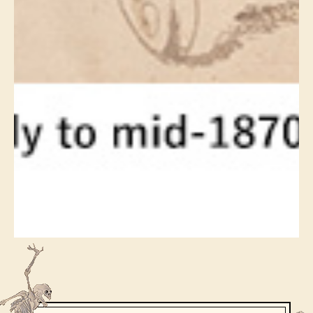
〈セイコー〉マウリッツハイス美術館公認フェ
その他
ルメールオマージュウオッチ
ブランド
和装
特集
和装小物
その他
ティ
すべて見る
ケア
その他
ア
おすすめブラ