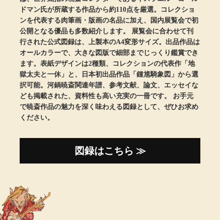
【特集】HELL
ドマン氏が所蔵する作品から約110点を厳選。コレクショ
ンを代表する肉筆画・版画の名品に加え、国内展覧会で初
公開となる優品も多数紹介します。 展覧会に合わせて刊
行された公式図録は、上製本のA4変形サイズ。出品作品は
おすすめカタ
オールカラーで、大きな図版で細部までじっくり鑑賞でき
ます。表紙デザインは2種類、コレクションの代表作「地
Salon de GRANDGRIS
BOGARD August
獄太夫と一休」と、日本初出品作品「鍾馗騎象図」から選
択可能。河鍋暁斎関連年譜、参考文献、論文、エッセイな
ブランド
ども掲載された、資料性も高い充実の一冊です。 お手元
BOGARD July 2
で暁斎作品の魅力を深く味わえる図録として、ぜひお求め
ください。
特集
RUGLOG 2026 
図録はこちら ≫
すべて見る
アウター
ジャケット
ビール／酒
コート