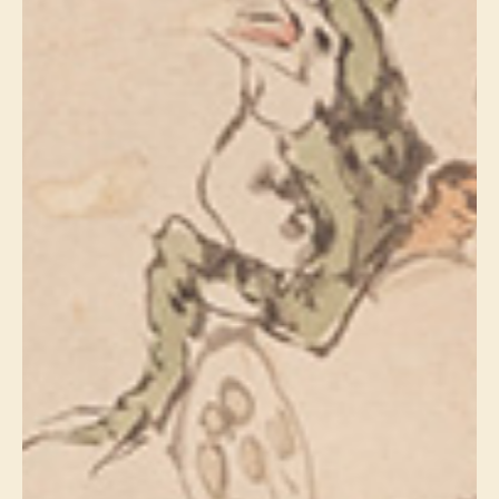
帽子
キッズ
ネクタイ
芸品
マフラー／スヌ
スカーフ／スト
手袋
ベルト
靴下
サングラス／メ
傘／日傘