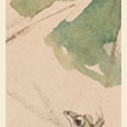
その他
特集
ウオッチ／ア
ホビー
すべて見る
ウオッチ
ネックレス
ック
ブレスレット
その他
･テーブルウェア
ファッション