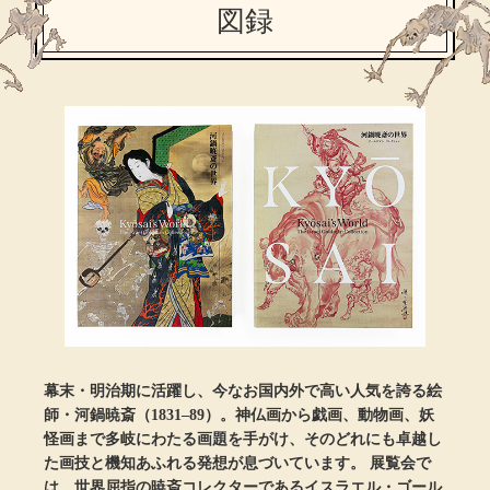
ザ･ノース･フ
ップ
図録
ヘリーハンセン
ンス
カンタベリー
金谷製靴
ヘンリーコット
おすすめ特集
【特集】Trave
幕末・明治期に活躍し、今なお国内外で高い人気を誇る絵
師・河鍋暁斎（1831–89）。神仏画から戯画、動物画、妖
怪画まで多岐にわたる画題を手がけ、そのどれにも卓越し
【特集】cante
た画技と機知あふれる発想が息づいています。 展覧会で
は、世界屈指の暁斎コレクターであるイスラエル・ゴール