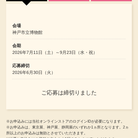
アンダーウェア
リュック･バッ
会場
ボストンバッグ
神戸市立博物館
会期
スーツケース／
2026年7月11日（土）～9月23日（水・祝）
物
その他
応募締切
2026年6月30日（火）
／アクセサリー
シューズ
ご応募は締切りました
ョン雑貨
スリップオン
会場
会場
※お申込みには当社オンラインストアのログインIDが必要になります。
静岡県立美術館
サントリー美術館
レースアップ
※お申込みは、東京展、神戸展、静岡展のいずれか1ヵ所となります。2ヵ
所以上のお申込みは無効とさせていただきます。
会期
会期