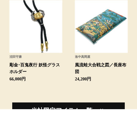
シャツワンピー
チュニック
ボトムス
沼田守康
洛中高岡屋
スカート
彫金･百鬼夜行 妖怪グラス
風流蛙大合戦之図／長座布
ホルダー
団
66,000円
24,200円
パンツ／スラッ
ワイド･ガウチ
当社限定アイテム一覧へ ≫
レギンス／スパ
ショート･クロ