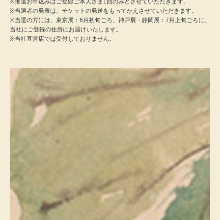
※抽選お申込みはご登録ご本人さま1回のみとさせていただきます。
スニーカー
2026年10月10日（土）～12月6日（日）
2026年4月22日（水）～6月21日（日）
※当選者の発表は、チケットの発送をもってかえさせていただきます。
※当選の方には、東京展：6月初旬ごろ、神戸展・静岡展：7月上旬ごろに、
応募締切
応募締切
ブーツ
当社にご登録の住所にお届けいたします。
2026年6月30日（火）
2026年5月20日（水）
※当社直営店では受付しておりません。
サンダル
その他
財布／小物
財布／コインケ
革小物
Miss Kyouko／ミスキョウコ
ポーチ
ブランド