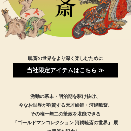
トップス
Tシャツ／カッ
物
ポロシャツ
／アクセサリー
シャツ
ョン雑貨
暁斎の世界をより深く楽しむために
トレーナー／パ
当社限定アイテムはこちら ≫
セーター／カー
激動の幕末・明治期を駆け抜け、
ベスト
今なお世界が称賛する天才絵師・河鍋暁斎。
その唯一無二の筆致を堪能できる
その他
「ゴールドマンコレクション 河鍋暁斎の世界」 展