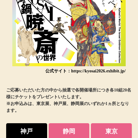
ブランド
その他
特集
バッグ
カタログ
トートバッグ
ス
すべて見る
ハンドバッグ
公式サイト：https://kyosai2026.exhibit.jp/
ショルダーバッ
ご応募いただいた方の中から抽選で各開催場所につき各10組20名
様にチケットをプレゼントいたします。
ブリーフケース
※お申込みは、東京展、神戸展、静岡展のいずれか1ヵ所となり
ます。
ス／チュニック
クラッチバッグ
神戸
静岡
東京
ボディバッグ