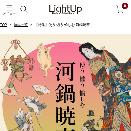
0
メニュー
TOP
特集一覧
【特集】使う 纏う 愉しむ 河鍋暁斎
戻る
アウター
すべて見る
ジャケット
コート
ブルゾン
アンダーウェア
その他