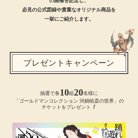
の開催を記念し、
ボトムス
必見の公式図録や貴重なオリジナル商品を
一挙にご紹介します。
パンツ／スラッ
ショート･クロ
デニム
プレゼントキャンペーン
その他
10
20
抽選で各
組
名様に
ルーム･アン
「ゴールドマンコレクション 河鍋暁斎の世界」の
！
チケットをプレゼント
ルームウェア／
BOGARD 最新号はこちら
アンダーウェア